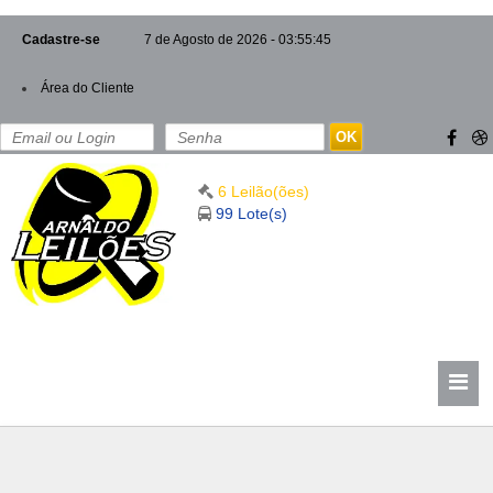
Cadastre-se
7 de Agosto de 2026 - 03:55:45
Área do Cliente
OK
6 Leilão(ões)
99 Lote(s)