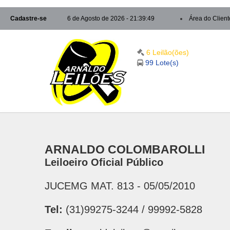
Cadastre-se
6 de Agosto de 2026 - 21:39:49
Área do Client
6 Leilão(ões)
99 Lote(s)
ARNALDO COLOMBAROLLI
Leiloeiro Oficial Público
JUCEMG MAT. 813 - 05/05/2010
Tel:
(31)99275-3244 / 99992-5828