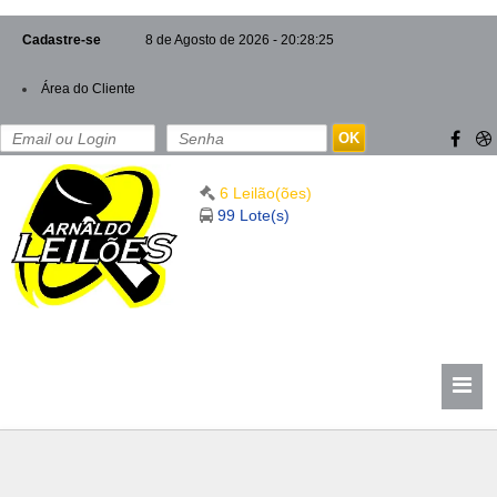
Cadastre-se
8 de Agosto de 2026 - 20:28:25
Área do Cliente
OK
6 Leilão(ões)
99 Lote(s)