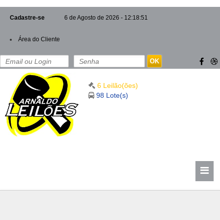
Cadastre-se
6 de Agosto de 2026 - 12:18:51
Área do Cliente
OK
6 Leilão(ões)
98 Lote(s)