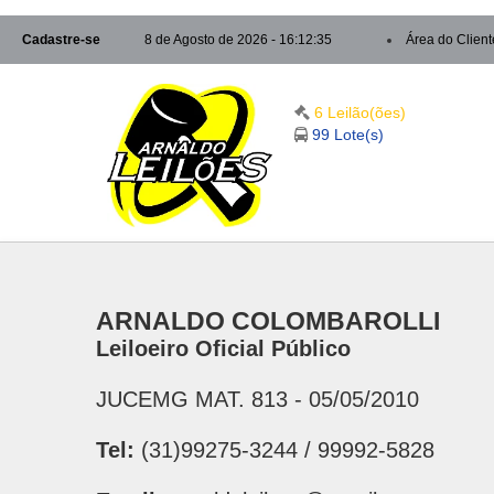
Cadastre-se
8 de Agosto de 2026 - 16:12:35
Área do Client
6 Leilão(ões)
99 Lote(s)
ARNALDO COLOMBAROLLI
Leiloeiro Oficial Público
JUCEMG MAT. 813 - 05/05/2010
Tel:
(31)99275-3244 / 99992-5828