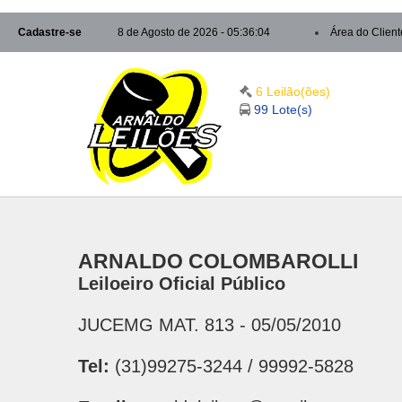
Cadastre-se
8 de Agosto de 2026 - 05:36:04
Área do Client
6 Leilão(ões)
99 Lote(s)
ARNALDO COLOMBAROLLI
Leiloeiro Oficial Público
JUCEMG MAT. 813 - 05/05/2010
Tel:
(31)99275-3244 / 99992-5828