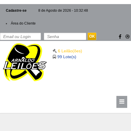
Cadastre-se
8 de Agosto de 2026 - 10:32:48
Área do Cliente
OK
6 Leilão(ões)
99 Lote(s)