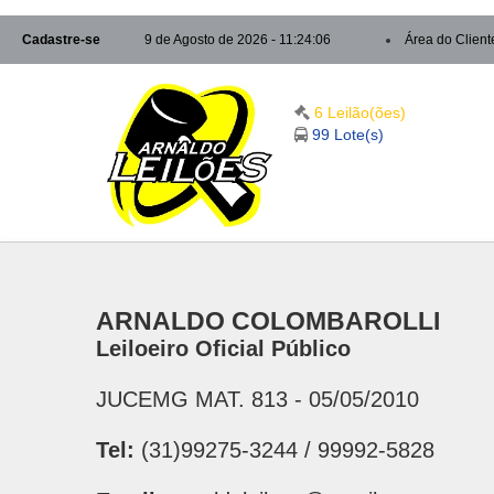
Cadastre-se
9 de Agosto de 2026 - 11:24:06
Área do Client
6 Leilão(ões)
99 Lote(s)
ARNALDO COLOMBAROLLI
Leiloeiro Oficial Público
JUCEMG MAT. 813 - 05/05/2010
Tel:
(31)99275-3244 / 99992-5828