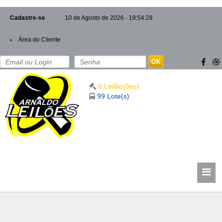
Cadastre-se
10 de Agosto de 2026 - 19:54:28
Área do Cliente
OK
6 Leilão(ões)
99 Lote(s)