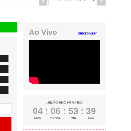
Ao Vivo
Sincronizar
LEILÃO ENCERRA EM:
04
:
06
:
53
:
38
DIAS
HORAS
MIN
SEG