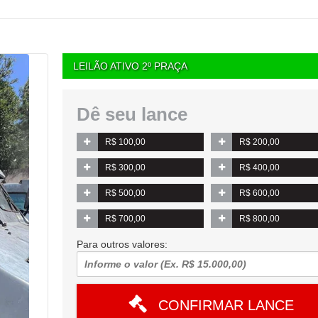
LEILÃO ATIVO 2º PRAÇA
Dê seu lance
R$ 100,00
R$ 200,00
R$ 300,00
R$ 400,00
R$ 500,00
R$ 600,00
R$ 700,00
R$ 800,00
Para outros valores:
CONFIRMAR LANCE