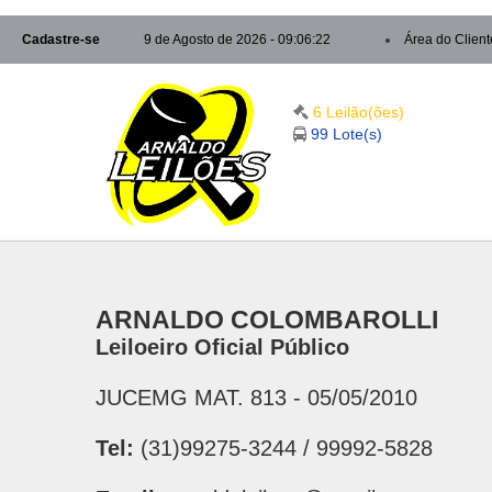
Cadastre-se
9 de Agosto de 2026 - 09:06:22
Área do Client
6 Leilão(ões)
99 Lote(s)
ARNALDO COLOMBAROLLI
Leiloeiro Oficial Público
JUCEMG MAT. 813 - 05/05/2010
Tel:
(31)99275-3244 / 99992-5828