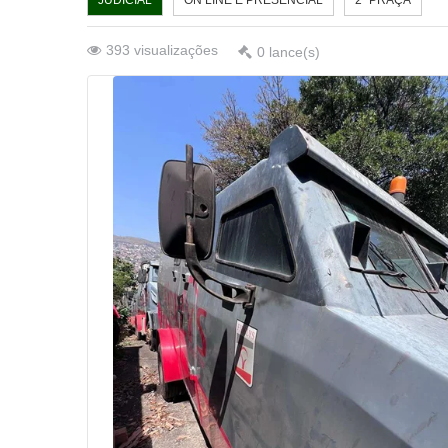
JUDICIAL
ON LINE E PRESENCIAL
2ª PRAÇA
393
visualizações
0
lance(s)