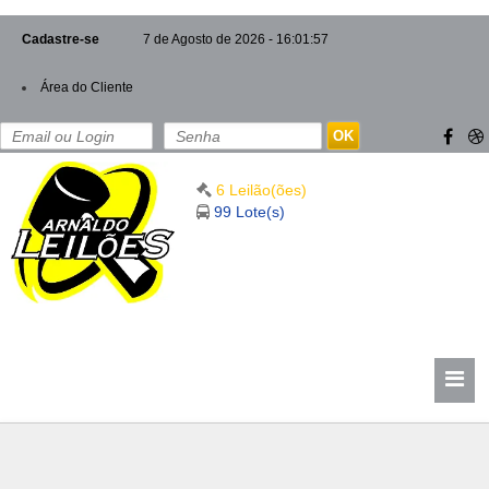
Cadastre-se
7 de Agosto de 2026 - 16:01:57
Área do Cliente
OK
6 Leilão(ões)
99 Lote(s)