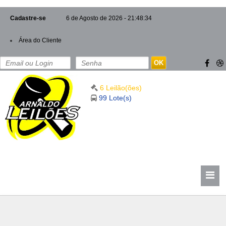
Cadastre-se
6 de Agosto de 2026 - 21:48:34
Área do Cliente
OK
6 Leilão(ões)
99 Lote(s)