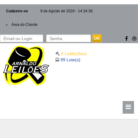
Cadastre-se
9 de Agosto de 2026 - 14:34:36
Área do Cliente
OK
6 Leilão(ões)
99 Lote(s)