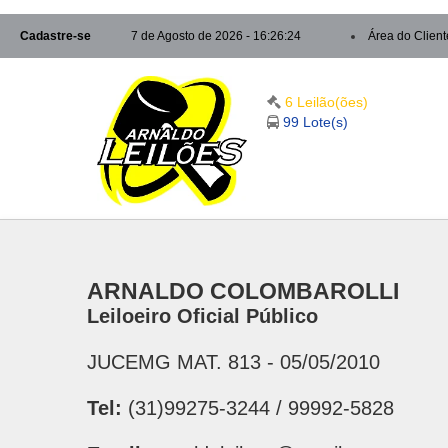
Cadastre-se
7 de Agosto de 2026 - 16:26:24
Área do Client
6 Leilão(ões)
99 Lote(s)
ARNALDO COLOMBAROLLI
Leiloeiro Oficial Público
JUCEMG MAT. 813 - 05/05/2010
Tel:
(31)99275-3244 / 99992-5828