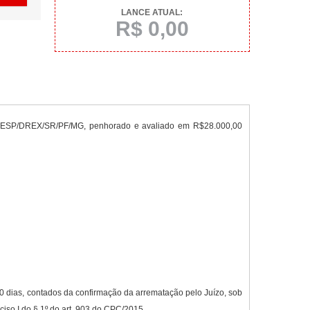
LANCE ATUAL:
R$ 0,00
a DELESP/DREX/SR/PF/MG, penhorado e avaliado em R$28.000,00
0 dias, contados da confirmação da arrematação pelo Juízo, sob
iso I do § 1º do art. 903 do CPC/2015.