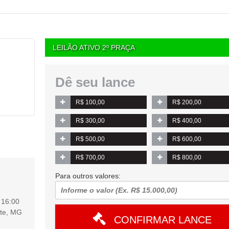
LEILÃO ATIVO 2º PRAÇA
Dê seu lance
R$ 100,00
R$ 200,00
R$ 300,00
R$ 400,00
R$ 500,00
R$ 600,00
R$ 700,00
R$ 800,00
Para outros valores:
s
16:00
nte, MG
CONFIRMAR LANCE