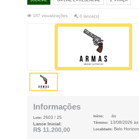
JUDICIAL
ON LINE E PRESENCIAL
2ª PRAÇA
187
visualizações
0
lance(s)
Informações
às
Início:
2603
/ 25
Lote:
13/08/2026
à
Término:
Lance Inicial:
R$ 11.200,00
Belo Horizo
Localidade: