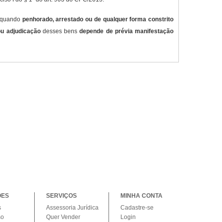
, quando
penhorado, arrestado ou de qualquer forma constrito
ou adjudicação
desses bens
depende de prévia manifestação
ÕES
SERVIÇOS
MINHA CONTA
s
Assessoria Jurídica
Cadastre-se
so
Quer Vender
Login