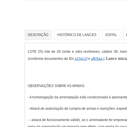
DESCRIÇÃO
HISTÓRICO DE LANCES
EDITAL
LOTE 25) lote de 28 (vinte e oito) revólveres, calibre 38,
Lance inici
(conforme documentos de IDs
a15ec1f
e
affc9aa
,);
OBSERVAÇÕES SOBRE AS ARMAS:
- A homologação da arrematação está condicionada à apresentaç
- Alvará de autorização de compra de armas e munições, expedi
– alvará de funcionamento válido, se o arrematante for empresa 
pena da arrematação ser tornada sem efeito, com perda da cauçã