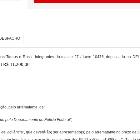
DESPACHO
 marcas Taurus e Rossi, integrantes do malote 27 / lacre 10476, depositado n
al R$ 11.200,00
ão, pelo arrematante, de:
do pelo Departamento de Polícia Federal",
de vigilância",
que deverá(ão) ser apresentado(s) pelo arrematante no prazo de 6
o em benefício da execução, nos termos dos §§ 2º e 4º do art. 888 da CLT e do inc