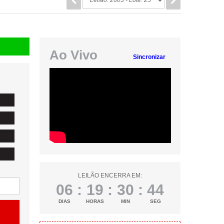
Ao Vivo
Sincronizar
LEILÃO ENCERRA EM:
06
:
19
:
30
:
44
DIAS
HORAS
MIN
SEG