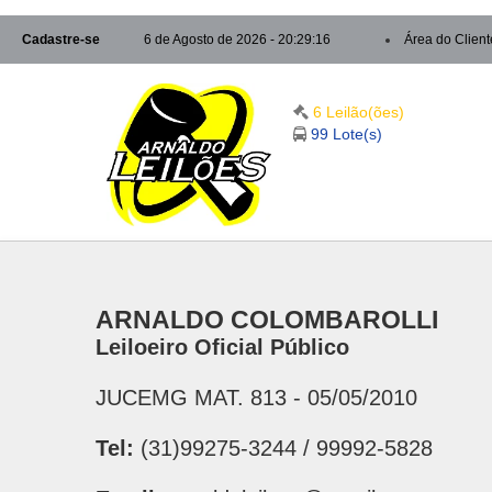
Cadastre-se
6 de Agosto de 2026 - 20:29:16
Área do Client
6 Leilão(ões)
99 Lote(s)
ARNALDO COLOMBAROLLI
Leiloeiro Oficial Público
JUCEMG MAT. 813 - 05/05/2010
Tel:
(31)99275-3244 / 99992-5828