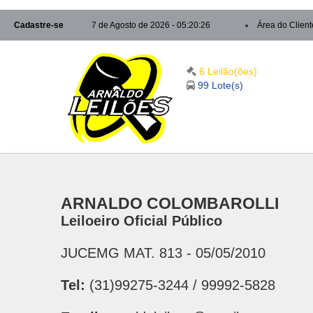
Cadastre-se
7 de Agosto de 2026 - 05:20:26
Área do Client
6 Leilão(ões)
99 Lote(s)
ARNALDO COLOMBAROLLI
Leiloeiro Oficial Público
JUCEMG MAT. 813 - 05/05/2010
Tel:
(31)99275-3244 / 99992-5828