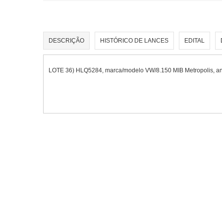
DESCRIÇÃO
HISTÓRICO DE LANCES
EDITAL
LOTE 36) HLQ5284, marca/modelo VW/8.150 MIB Metropolis, a