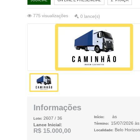
JUDICIAL
ON LINE E PRESENCIAL
2ª PRAÇA
775
visualizações
0
lance(s)
Informações
às
Início:
2607
/ 36
Lote:
15/07/2026
à
Término:
Lance Inicial:
R$ 15.000,00
Belo Horizo
Localidade: