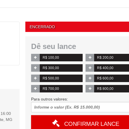
ENCERRADO
Dê seu lance
R$ 100,00
R$ 200,00
R$ 300,00
R$ 400,00
R$ 500,00
R$ 600,00
R$ 700,00
R$ 800,00
Para outros valores:
s
16:00
nte, MG
CONFIRMAR LANCE