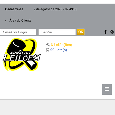
Cadastre-se
9 de Agosto de 2026 - 07:49:36
Área do Cliente
OK
6 Leilão(ões)
99 Lote(s)