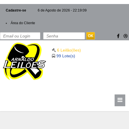
Cadastre-se
6 de Agosto de 2026 - 22:19:09
Área do Cliente
OK
6 Leilão(ões)
99 Lote(s)