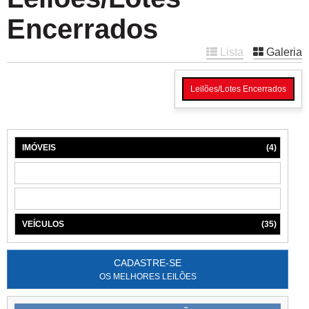
Encerrados
Lista
Galeria
Leilões/Lotes Encerrados
IMÓVEIS
(4)
MÁQUINAS
(1)
MÓVEIS
(6)
VEÍCULOS
(35)
CADASTRE-SE
OS MELHORES LEILÕES