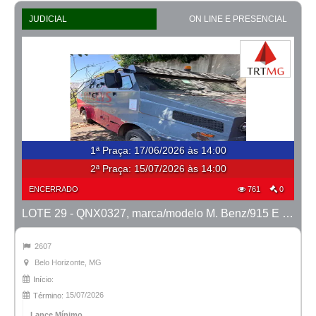
JUDICIAL
ON LINE E PRESENCIAL
1ª Praça
:
17/06/2026 às 14:00
2ª Praça:
15/07/2026 às 14:00
ENCERRADO
761
0
LOTE 29 - QNX0327, marca/modelo M. Benz/915 E MTX TVAL, ano 2016/2016
2607
Belo Horizonte, MG
Início:
15/07/2026
Término:
Lance Mínimo