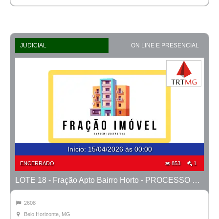
JUDICIAL
ON LINE E PRESENCIAL
Início
:
15/04/2026 às 00:00
ENCERRADO
853
1
LOTE 18 - Fração Apto Bairro Horto - PROCESSO 0010777-14.2020-38ª BH
2608
Belo Horizonte, MG