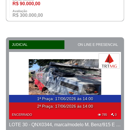
R$ 90.000,00
Avaliação
R$ 300.000,00
JUDICIAL
ON LINE E PRESENCIAL
1ª Praça
:
17/06/2026 às 14:00
2ª Praça:
17/06/2026 às 14:00
ENCERRADO
785
0
LOTE 30 - QNX0344, marca/modelo M. Benz/915 E MTX TVAL, ano 2016/2016