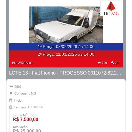
1ª Praça
:
05/02/2026 às 14:00
2ª Praça:
11/03/2026 às 14:00
ENCERRADO
749
29
LOTE 13 - Fiat Fiorino - PROCESSO 0011072-82.2023-1ª CONT.
2601
Contagem, MG
Início:
11/03/2026
Término:
Lance Mínimo
R$ 7.500,00
Avaliação
R$ 25.000,00