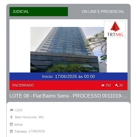
JUDICIAL
ON LINE E PRESENCIAL
Início
:
17/06/2026 às 00:00
ENCERRADO
752
20
LOTE 08 - Flat Bairro Serra - PROCESSO 0011019-93.2025-27ª BH
1234
Belo Horizonte, MG
Início:
17/06/2026
Término: