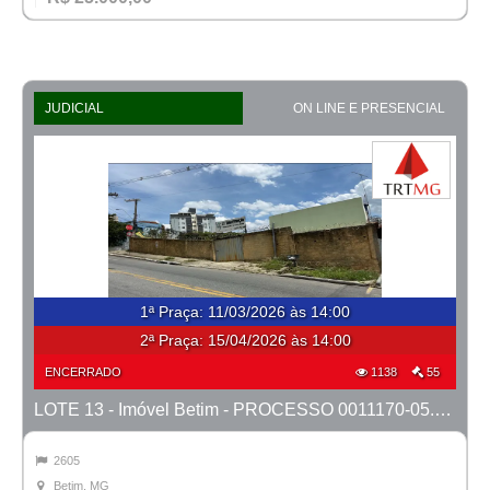
JUDICIAL
ON LINE E PRESENCIAL
1ª Praça
:
11/03/2026 às 14:00
2ª Praça:
15/04/2026 às 14:00
ENCERRADO
1138
55
LOTE 13 - Imóvel Betim - PROCESSO 0011170-05.2025-2ª BETIM
2605
Betim, MG