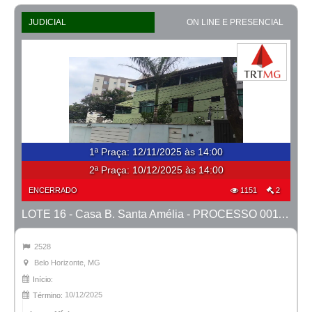
JUDICIAL
ON LINE E PRESENCIAL
1ª Praça
:
12/11/2025 às 14:00
2ª Praça:
10/12/2025 às 14:00
ENCERRADO
1151
2
LOTE 16 - Casa B. Santa Amélia - PROCESSO 0011392-75.2017-19ª BH
2528
Belo Horizonte, MG
Início:
10/12/2025
Término: