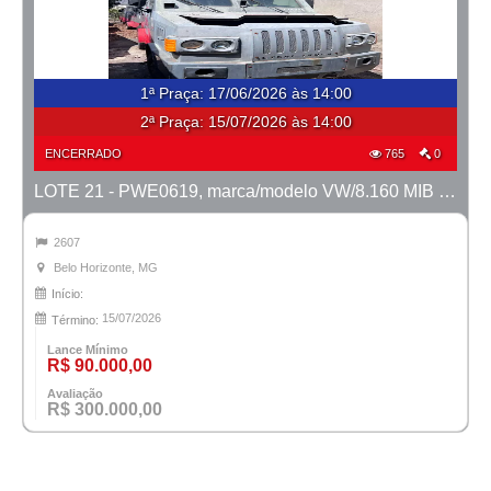
1ª Praça
:
17/06/2026 às 14:00
2ª Praça:
15/07/2026 às 14:00
ENCERRADO
765
0
LOTE 21 - PWE0619, marca/modelo VW/8.160 MIB Metropolis, ano 2014/2014
2607
Belo Horizonte, MG
Início:
15/07/2026
Término:
Lance Mínimo
R$ 90.000,00
Avaliação
R$ 300.000,00