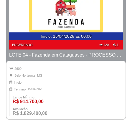
Início
:
15/04/2026 às 00:00
ENCERRADO
420
1
LOTE 04 - Fazenda em Cataguases - PROCESSO 9937456-81.2006-TJMG- COMARCA DE BH/MG
2609
Belo Horizonte, MG
Início:
15/04/2026
Término:
Lance Mínimo
R$ 914.700,00
Avaliação
R$ 1.829.400,00