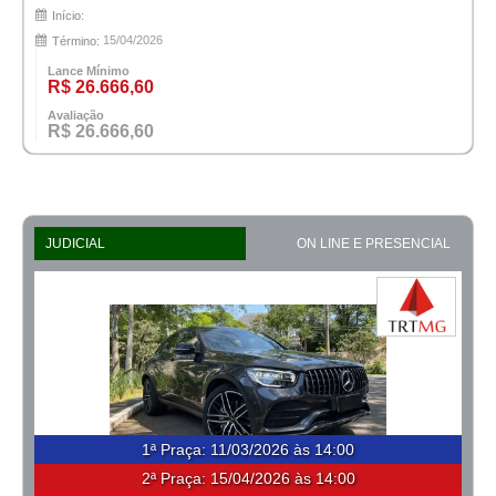
Início:
15/04/2026
Término:
Lance Mínimo
R$ 26.666,60
Avaliação
R$ 26.666,60
JUDICIAL
ON LINE E PRESENCIAL
1ª Praça
:
11/03/2026 às 14:00
2ª Praça:
15/04/2026 às 14:00