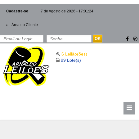
Cadastre-se
7 de Agosto de 2026 - 17:01:25
Área do Cliente
OK
6 Leilão(ões)
99 Lote(s)