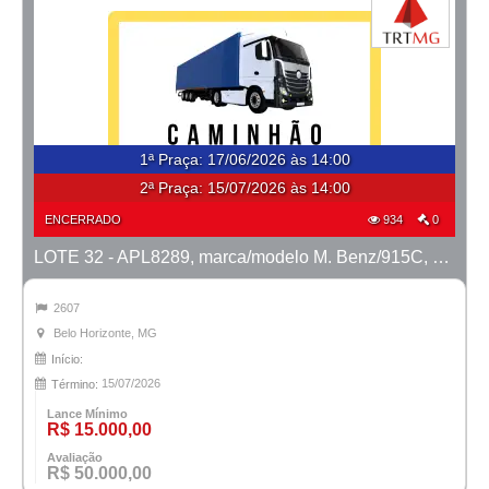
1ª Praça
:
17/06/2026 às 14:00
2ª Praça:
15/07/2026 às 14:00
ENCERRADO
934
0
LOTE 32 - APL8289, marca/modelo M. Benz/915C, ano 2007/2008
2607
Belo Horizonte, MG
Início:
15/07/2026
Término:
Lance Mínimo
R$ 15.000,00
Avaliação
R$ 50.000,00