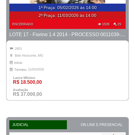
1ª Praça
:
05/02/2026 às 14:00
2ª Praça:
11/03/2026 às 14:00
ENCERRADO
1539
29
LOTE 17 - Fiorino 1.4 2014 - PROCESSO 0011039-27.2023-42ª BH
2601
Belo Horizonte, MG
Início:
11/03/2026
Término:
Lance Mínimo
R$ 18.500,00
Avaliação
R$ 37.000,00
JUDICIAL
ON LINE E PRESENCIAL