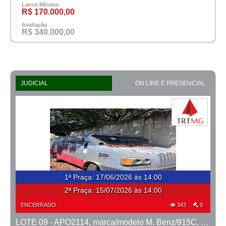
Lance Mínimo
R$ 170.000,00
Avaliação
R$ 340.000,00
JUDICIAL
ON LINE E PRESENCIAL
1ª Praça
:
17/06/2026 às 14:00
2ª Praça:
15/07/2026 às 14:00
ENCERRADO
343
0
LOTE 09 - APO2114, marca/modelo M. Benz/915C, ano 2007/2008