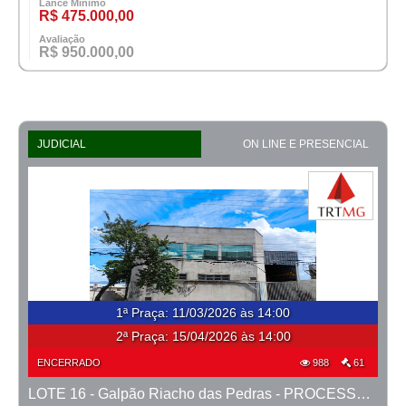
Lance Mínimo
R$ 475.000,00
Avaliação
R$ 950.000,00
JUDICIAL
ON LINE E PRESENCIAL
1ª Praça
:
11/03/2026 às 14:00
2ª Praça:
15/04/2026 às 14:00
ENCERRADO
988
61
LOTE 16 - Galpão Riacho das Pedras - PROCESSO 0010470-50.2018-6ª CONTAGEM