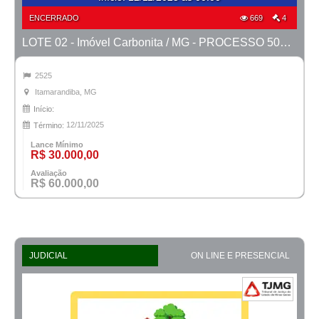
ENCERRADO
669
4
LOTE 02 - Imóvel Carbonita / MG - PROCESSO 5001127-40.2023-TJMG- COMARCA DE ITAMARANDIBA
2525
Itamarandiba, MG
Início:
12/11/2025
Término:
Lance Mínimo
R$ 30.000,00
Avaliação
R$ 60.000,00
JUDICIAL
ON LINE E PRESENCIAL