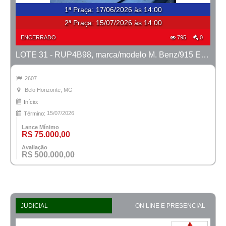
1ª Praça
:
17/06/2026 às 14:00
2ª Praça:
15/07/2026 às 14:00
ENCERRADO
795
0
LOTE 31 - RUP4B98, marca/modelo M. Benz/915 E MTX TVAL, ano 2020/2020
2607
Belo Horizonte, MG
Início:
15/07/2026
Término:
Lance Mínimo
R$ 75.000,00
Avaliação
R$ 500.000,00
JUDICIAL
ON LINE E PRESENCIAL