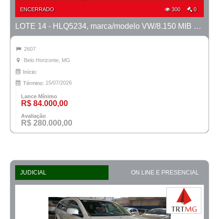
ENCERRADO
300
0
LOTE 14 - HLQ5234, marca/modelo VW/8.150 MIB Metropolis, ano 2011/2012
2607
Belo Horizonte, MG
Início:
15/07/2026
Término:
Lance Mínimo
R$ 84.000,00
Avaliação
R$ 280.000,00
JUDICIAL
ON LINE E PRESENCIAL