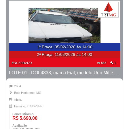
1ª Praça
:
05/02/2026 às 14:00
2ª Praça:
11/03/2026 às 14:00
ENCERRADO
567
1
LOTE 01 - DOL4838, marca Fiat, modelo Uno Mille Fire, ano 2004/2005
2604
Belo Horizonte, MG
Início:
11/03/2026
Término:
Lance Mínimo
R$ 5.690,00
Avaliação