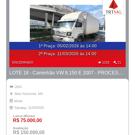
1ª Praça
:
05/02/2026 às 14:00
2ª Praça:
11/03/2026 às 14:00
ENCERRADO
1218
21
LOTE 18 - Caminhão VW 8.150 E 2007 - PROCESSO 0011039-27.2023-42ª BH
2601
Belo Horizonte, MG
Início:
11/03/2026
Término:
Lance Mínimo
R$ 75.000,00
Avaliação
R$ 150.000,00