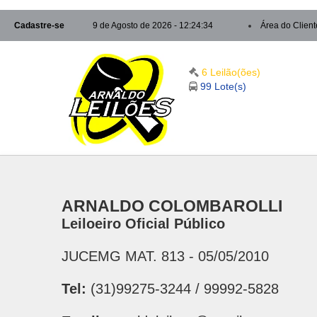
Cadastre-se
9 de Agosto de 2026 - 12:24:35
Área do Client
6 Leilão(ões)
99 Lote(s)
ARNALDO COLOMBAROLLI
Leiloeiro Oficial Público
JUCEMG MAT. 813 - 05/05/2010
Tel:
(31)99275-3244 / 99992-5828