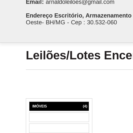
Email:
arnaldoleiloes@gmail.com
Endereço Escritório, Armazenamento 
Oeste- BH/MG - Cep : 30.532-060
Leilões/Lotes Enc
IMÓVEIS
(4)
MÁQUINAS
(1)
MÓVEIS
(6)