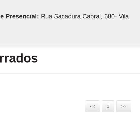
e Presencial:
Rua Sacadura Cabral, 680- Vila
errados
<<
1
>>