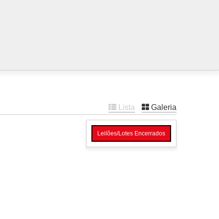
Lista
Galeria
Leilões/Lotes Encerrados