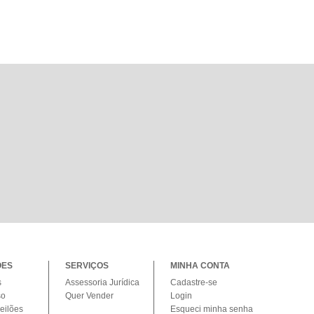
ÕES
SERVIÇOS
MINHA CONTA
s
Assessoria Jurídica
Cadastre-se
so
Quer Vender
Login
eilões
Esqueci minha senha