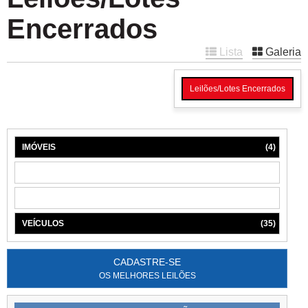
Encerrados
Lista
Galeria
Leilões/Lotes Encerrados
IMÓVEIS
(4)
MÁQUINAS
(1)
MÓVEIS
(6)
VEÍCULOS
(35)
CADASTRE-SE
OS MELHORES LEILÕES