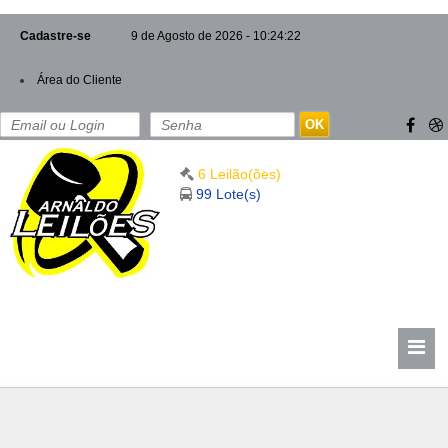
Cadastre-se
9 de Agosto de 2026 - 10:24:22
Área do Cliente
OK
6 Leilão(ões)
99 Lote(s)