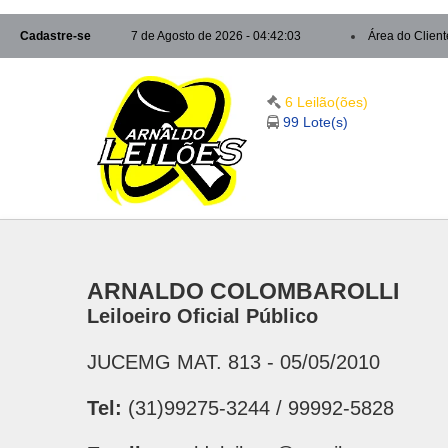
Cadastre-se
7 de Agosto de 2026 - 04:42:04
Área do Client
6 Leilão(ões)
99 Lote(s)
ARNALDO COLOMBAROLLI
Leiloeiro Oficial Público
JUCEMG MAT. 813 - 05/05/2010
Tel:
(31)99275-3244 / 99992-5828