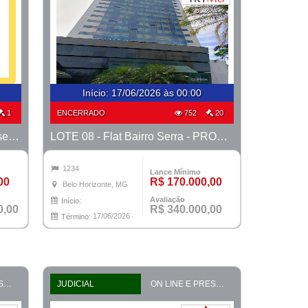
Início
:
17/06/2026 às 00:00
1
ENCERRADO
752
20
LOTE 04 - Fazenda em Cataguases - PROCESSO 9937456-81.2006-TJMG- COMARCA DE BH/MG
LOTE 08 - Flat Bairro Serra - PROCESSO 0011019-93.2025-27ª BH
1234
Lance Mínimo
00
R$ 170.000,00
Belo Horizonte, MG
Avaliação
Início:
0,00
R$ 340.000,00
17/06/2026
Término:
ON LINE E PRESENCIAL
JUDICIAL
ON LINE E PRESENCIAL