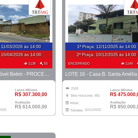
:
11/03/2026 às 14:00
1ª Praça
:
12/11/2025 às 14:00
:
15/04/2026 às 14:00
2ª Praça:
10/12/2025 às 14:00
1138
55
ENCERRADO
1149
LOTE 13 - Imóvel Betim - PROCESSO 0011170-05.2025-2ª BETIM
2528
Lance Mínimo
Lance Mínimo
R$ 307.300,00
R$ 475.000,
Belo Horizonte, MG
Avaliação
Avaliação
Início:
R$ 614.000,00
R$ 950.000,
2026
10/12/2025
Término: