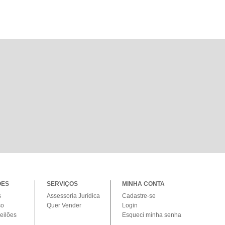
ÕES
SERVIÇOS
MINHA CONTA
s
Assessoria Jurídica
Cadastre-se
so
Quer Vender
Login
eilões
Esqueci minha senha