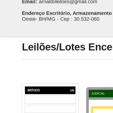
Email:
arnaldoleiloes@gmail.com
Endereço Escritório, Armazenamento 
Oeste- BH/MG - Cep : 30.532-060
Leilões/Lotes Enc
IMÓVEIS
(4)
JUDICIAL
MÁQUINAS
(1)
MÓVEIS
(6)