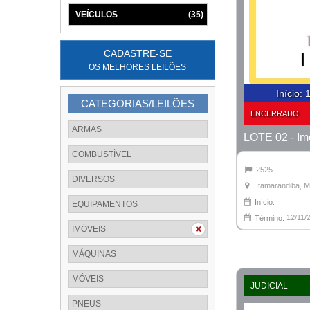
VEÍCULOS
(35)
CADASTRE-SE
OS MELHORES LEILÕES
Início
:
1
CATEGORIAS/LEILÕES
ENCERRADO
ARMAS
COMBUSTÍVEL
2525
DIVERSOS
Itamarandiba, 
Início:
EQUIPAMENTOS
12/11/
Término:
IMÓVEIS
MÁQUINAS
MÓVEIS
JUDICIAL
PNEUS