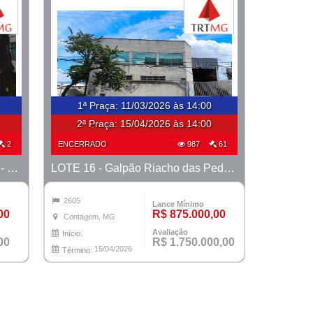
1ª Praça
:
11/03/2026 às 14:00
2ª Praça:
15/04/2026 às 14:00
2
ENCERRADO
987
61
LOTE 16 - Casa B. Santa Amélia - PROCESSO 0011392-75.2017-19ª BH
LOTE 16 - Galpão Riacho das Pedras - PROCESSO 0010470-50.2018-6ª CONTAGEM
2605
Lance Mínimo
00
R$ 875.000,00
Contagem, MG
Avaliação
Início:
00
R$ 1.750.000,00
15/04/2026
Término: