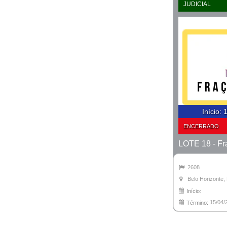
JUDICIAL
Início
:
1
ENCERRADO
2608
Belo Horizonte
Início:
15/04/
Término: