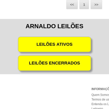
<<
1
>>
ARNALDO LEILÕES
INFORMAÇ
Quem Somo
Termos de u
Entenda os L
Leiloeiro