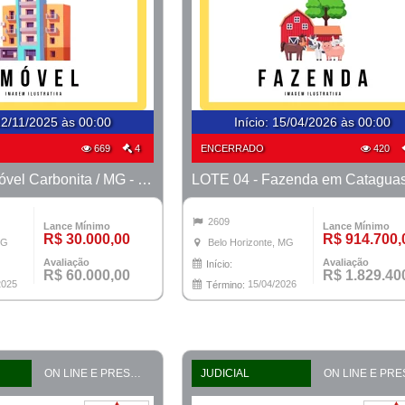
2/11/2025 às 00:00
Início
:
15/04/2026 às 00:00
669
4
ENCERRADO
420
LOTE 02 - Imóvel Carbonita / MG - PROCESSO 5001127-40.2023-TJMG- COMARCA DE ITAMARANDIBA
2609
Lance Mínimo
Lance Mínimo
R$ 30.000,00
R$ 914.700,
MG
Belo Horizonte, MG
Avaliação
Avaliação
Início:
R$ 60.000,00
R$ 1.829.40
2025
15/04/2026
Término:
ON LINE E PRESENCIAL
JUDICIAL