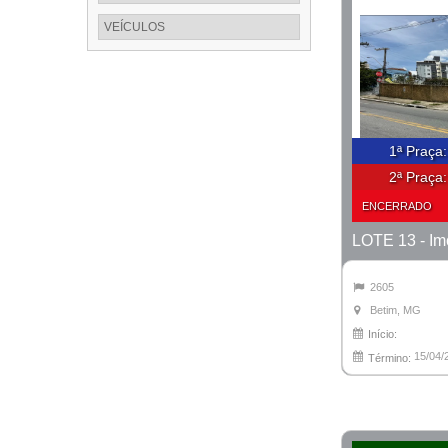
VEÍCULOS
1ª Praça
2ª Praça
ENCERRADO
2605
Betim, MG
Início:
15/04/
Término: