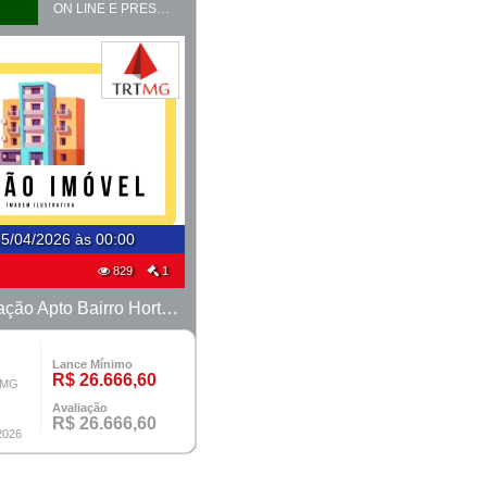
ON LINE E PRESENCIAL
5/04/2026 às 00:00
829
1
LOTE 18 - Fração Apto Bairro Horto - PROCESSO 0010777-14.2020-38ª BH
Lance Mínimo
R$ 26.666,60
, MG
Avaliação
R$ 26.666,60
2026