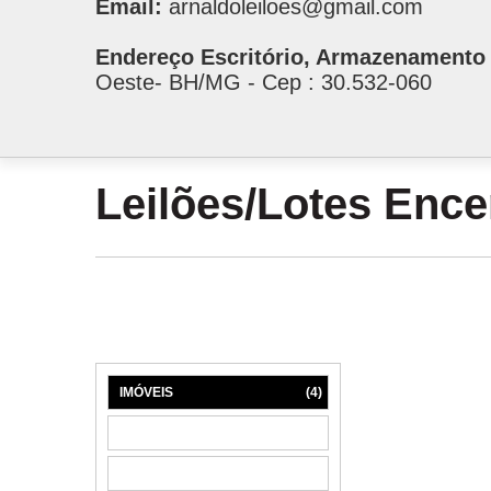
Email:
arnaldoleiloes@gmail.com
Endereço Escritório, Armazenamento 
Oeste- BH/MG - Cep : 30.532-060
Leilões/Lotes Enc
IMÓVEIS
(4)
MÁQUINAS
(1)
MÓVEIS
(6)