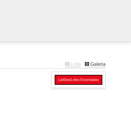
Lista
Galeria
Leilões/Lotes Encerrados