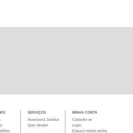
ÕES
SERVIÇOS
MINHA CONTA
s
Assessoria Jurídica
Cadastre-se
so
Quer Vender
Login
eilões
Esqueci minha senha