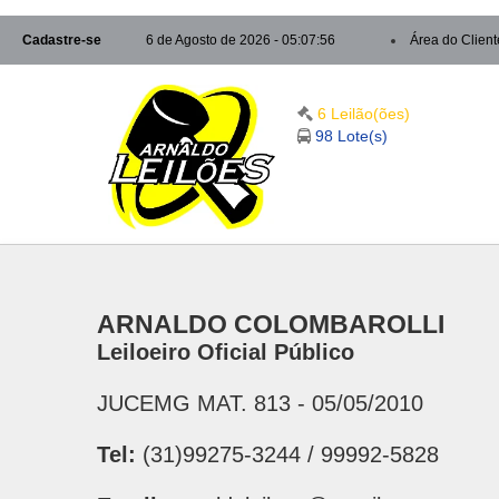
Cadastre-se
6 de Agosto de 2026 - 05:07:56
Área do Client
6 Leilão(ões)
98 Lote(s)
ARNALDO COLOMBAROLLI
Leiloeiro Oficial Público
JUCEMG MAT. 813 - 05/05/2010
Tel:
(31)99275-3244 / 99992-5828