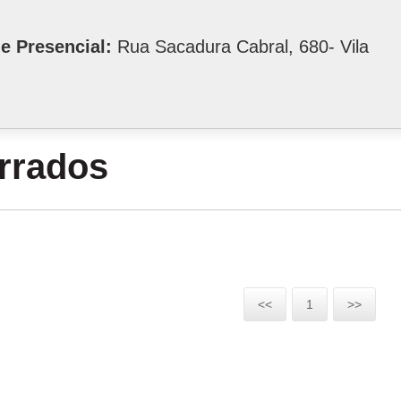
e Presencial:
Rua Sacadura Cabral, 680- Vila
errados
<<
1
>>