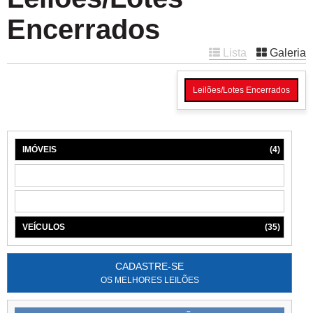
Encerrados
Lista
Galeria
Leilões/Lotes Encerrados
IMÓVEIS
(4)
MÁQUINAS
(1)
MÓVEIS
(6)
VEÍCULOS
(35)
CADASTRE-SE
OS MELHORES LEILÕES