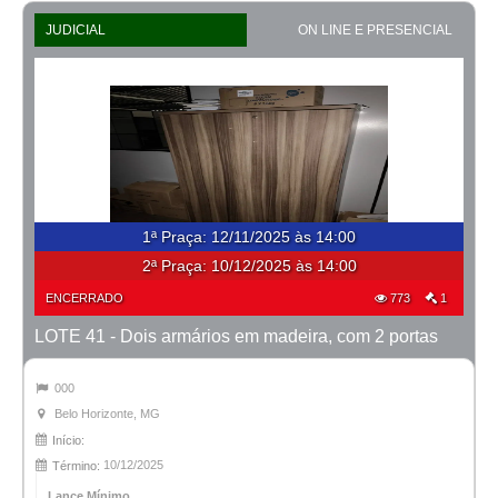
JUDICIAL
ON LINE E PRESENCIAL
1ª Praça
:
12/11/2025 às 14:00
2ª Praça:
10/12/2025 às 14:00
ENCERRADO
773
1
LOTE 41 - Dois armários em madeira, com 2 portas
000
Belo Horizonte, MG
Início:
10/12/2025
Término:
Lance Mínimo