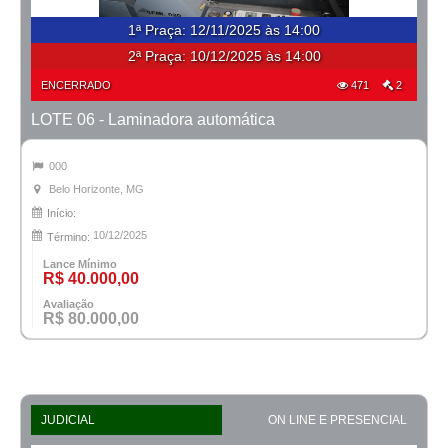
1ª Praça
:
12/11/2025 às 14:00
2ª Praça:
10/12/2025 às 14:00
ENCERRADO
471
2
LOTE 06 - Laminadora automática
000
Belo Horizonte, MG
Início:
10/12/2025
Término:
Lance Mínimo
R$ 40.000,00
Avaliação
R$ 80.000,00
JUDICIAL
ON LINE E PRESENCIAL