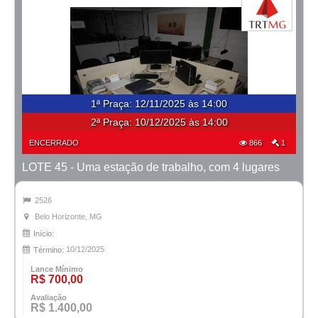
1ª Praça
:
12/11/2025 às 14:00
2ª Praça:
10/12/2025 às 14:00
ENCERRADO
866
1
LOTE 45 - Uma estação de trabalho, com 4 lugares
2526
Belo Horizonte, MG
Início:
10/12/2025
Término:
Lance Mínimo
R$ 700,00
Avaliação
R$ 1.400,00