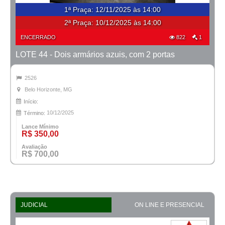
1ª Praça
:
12/11/2025 às 14:00
2ª Praça:
10/12/2025 às 14:00
ENCERRADO
822
1
LOTE 44 - Dois armários azuis, com 2 portas
2526
Belo Horizonte, MG
Início:
10/12/2025
Término:
Lance Mínimo
R$ 350,00
Avaliação
R$ 700,00
JUDICIAL
ON LINE E PRESENCIAL