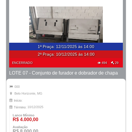
1ª Praça
:
12/11/2025 às 14:00
2ª Praça:
10/12/2025 às 14:00
ENCERRADO
494
29
LOTE 07 - Conjunto de furador e dobrador de chapa
000
Belo Horizonte, MG
Início:
10/12/2025
Término:
Lance Mínimo
R$ 4.000,00
Avaliação
R$ 8.000,00