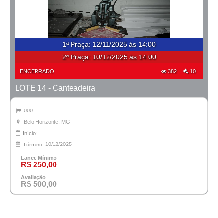
1ª Praça
:
12/11/2025 às 14:00
2ª Praça:
10/12/2025 às 14:00
ENCERRADO
382
10
LOTE 14 - Canteadeira
000
Belo Horizonte, MG
Início:
10/12/2025
Término:
Lance Mínimo
R$ 250,00
Avaliação
R$ 500,00