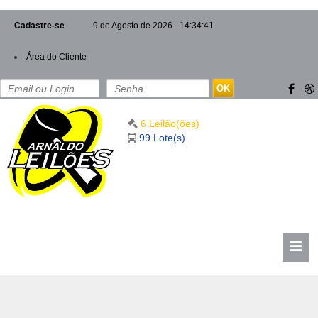
Cadastre-se
9 de Agosto de 2026 - 14:34:43
Área do Cliente
OK
6 Leilão(ões)
99 Lote(s)