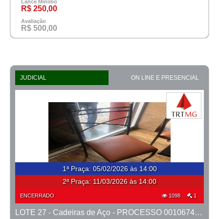
Lance Mínimo
R$ 250,00
Avaliação
R$ 500,00
JUDICIAL
ON LINE E PRESENCIAL
1ª Praça
:
05/02/2026 às 14:00
2ª Praça:
11/03/2026 às 14:00
ENCERRADO
1098
1
LOTE 27 - Cadeiras de Aço - PROCESSO 0010674-80.2023-15ª BH