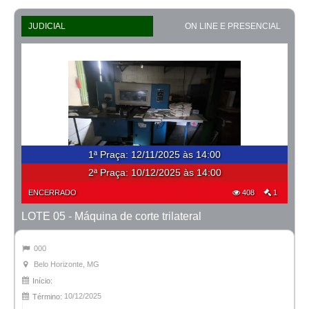
JUDICIAL
ON LINE E PRESENCIAL
1ª Praça
:
12/11/2025 às 14:00
2ª Praça:
10/12/2025 às 14:00
ENCERRADO
408
1
LOTE 05 - Máquina de corte trilateral
000
Belo Horizonte, MG
Início:
10/12/2025
Término: