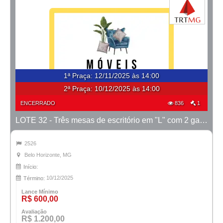
1ª Praça
:
12/11/2025 às 14:00
2ª Praça:
10/12/2025 às 14:00
ENCERRADO
836
1
LOTE 32 - Três mesas de escritório em "L" com 2 gavetas
2526
Belo Horizonte, MG
Início:
10/12/2025
Término:
Lance Mínimo
R$ 600,00
Avaliação
R$ 1.200,00