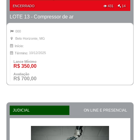
ENCERRADO
431
14
LOTE 13 - Compressor de ar
000
Belo Horizonte, MG
Início:
10/12/2025
Término:
Lance Mínimo
R$ 350,00
Avaliação
R$ 700,00
JUDICIAL
ON LINE E PRESENCIAL