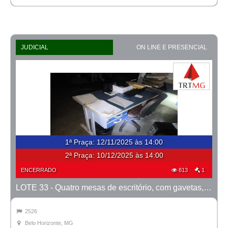
JUDICIAL
ON LINE E PRESENCIAL
1ª Praça
:
12/11/2025 às 14:00
2ª Praça:
10/12/2025 às 14:00
ENCERRADO
813
1
LOTE 33 - Quatro mesas de escritório, com gavetas, na cor azul
2526
Belo Horizonte, MG