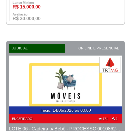
Lance Mínimo
R$ 15.000,00
Avaliação
R$ 30.000,00
JUDICIAL
ON LINE E PRESENCIAL
Início
:
14/05/2026 às 00:00
ENCERRADO
171
1
LOTE 06 - Cadeira p/ Bebê - PROCESSO 0010862-66.2023-41ª BH