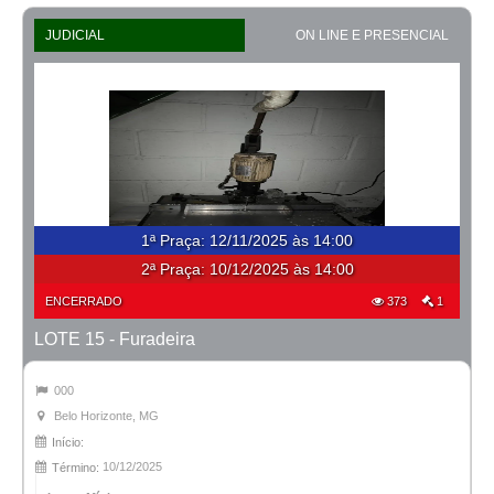
JUDICIAL
ON LINE E PRESENCIAL
1ª Praça
:
12/11/2025 às 14:00
2ª Praça:
10/12/2025 às 14:00
ENCERRADO
373
1
LOTE 15 - Furadeira
000
Belo Horizonte, MG
Início:
10/12/2025
Término: