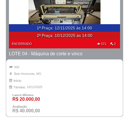
1ª Praça
:
12/11/2025 às 14:00
2ª Praça:
10/12/2025 às 14:00
ENCERRADO
571
2
LOTE 04 - Máquina de corte e vinco
000
Belo Horizonte, MG
Início:
10/12/2025
Término:
Lance Mínimo
R$ 20.000,00
Avaliação
R$ 40.000,00