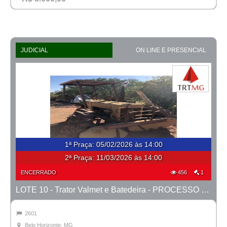
JUDICIAL
ON LINE E PRESENCIAL
1ª Praça
:
05/02/2026 às 14:00
2ª Praça:
11/03/2026 às 14:00
ENCERRADO
456
1
LOTE 10 - Trator Valmet e Batedeira - PROCESSO 0041700-45.2009-1ª CONT.
2601
Belo Horizonte, MG