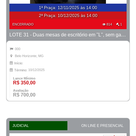
1ª Praça
:
12/11/2025 às 14:00
2ª Praça:
10/12/2025 às 14:00
ENCERRADO
814
1
LOTE 31 - Duas mesas de escritório em "L", sem gavetas
000
Belo Horizonte, MG
Início:
10/12/2025
Término:
Lance Mínimo
R$ 350,00
Avaliação
R$ 700,00
JUDICIAL
ON LINE E PRESENCIAL