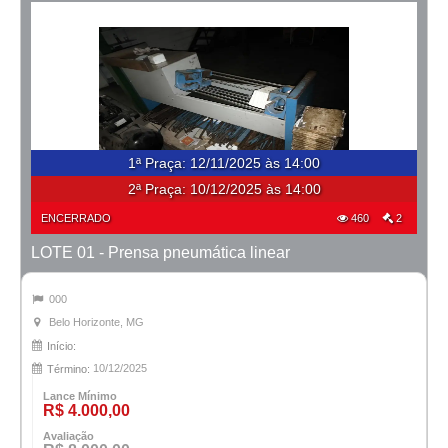
1ª Praça
:
12/11/2025 às 14:00
2ª Praça:
10/12/2025 às 14:00
ENCERRADO
460
2
LOTE 01 - Prensa pneumática linear
000
Belo Horizonte, MG
Início:
10/12/2025
Término:
Lance Mínimo
R$ 4.000,00
Avaliação