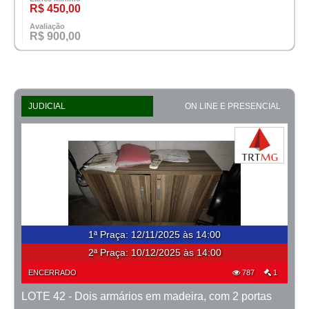
R$ 450,00
Avaliação
R$ 900,00
JUDICIAL
ON LINE E PRESENCIAL
1ª Praça
:
12/11/2025 às 14:00
2ª Praça:
10/12/2025 às 14:00
ENCERRADO
787
1
LOTE 42 - Dois armários em madeira, com 2 portas