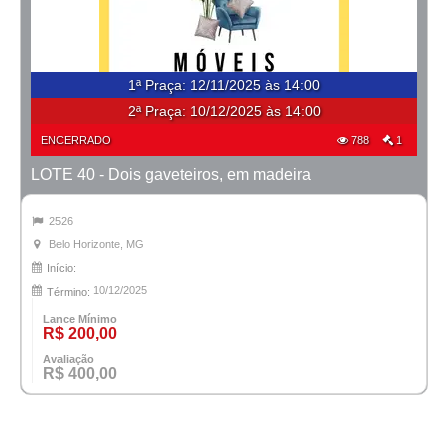
1ª Praça
:
12/11/2025 às 14:00
2ª Praça:
10/12/2025 às 14:00
ENCERRADO
788
1
LOTE 40 - Dois gaveteiros, em madeira
2526
Belo Horizonte, MG
Início:
10/12/2025
Término:
Lance Mínimo
R$ 200,00
Avaliação
R$ 400,00