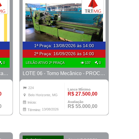
1ª Praça
:
13/08/2026 às 14:00
2ª Praça:
16/09/2026 às 14:00
0
LEILÃO ATIVO 2º PRAÇA
137
0
LOTE 06 - 30 (trinta) revólveres, calibre 38, marcas Taurus e Rossi
LOTE 06 - Torno Mecânico - PROCESSO 0010110-62.2021-42ª BH
224
Lance Mínimo
0
R$ 27.500,00
Belo Horizonte, MG
Avaliação
Início:
0
R$ 55.000,00
13/08/2026
Término: