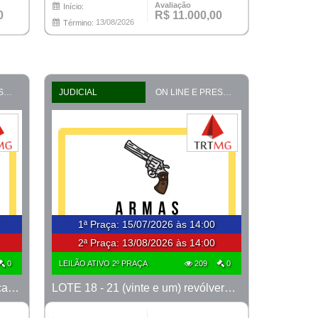
Avaliação
Início:
0
R$ 11.000,00
13/08/2026
Término:
ON LINE E PRESENCIAL
JUDICIAL
ON LINE E PRESENCIAL
1ª Praça
:
15/07/2026 às 14:00
2ª Praça:
13/08/2026 às 14:00
0
LEILÃO ATIVO 2º PRAÇA
209
0
LOTE 17 - 30 (trinta) revólveres, calibre 38, marcas Taurus e Rossi
LOTE 18 - 21 (vinte e um) revólveres, calibre 38, marca Taurus