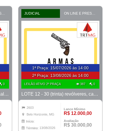
ON LINE E PRESENCIAL
JUDICIAL
ON LINE E PRESENCIAL
1ª Praça
:
15/07/2026 às 14:00
2ª Praça:
13/08/2026 às 14:00
0
LEILÃO ATIVO 2º PRAÇA
387
0
LOTE 11 - 30 (trinta) revólveres, calibre 38, marcas Taurus e Rossi
LOTE 12 - 30 (trinta) revólveres, calibre 38, marcas Taurus e Rossi
2603
Lance Mínimo
0
R$ 12.000,00
Belo Horizonte, MG
Avaliação
Início:
0
R$ 30.000,00
13/08/2026
Término: