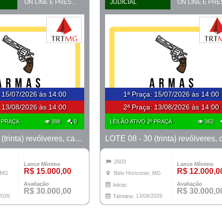
ON LINE E PRESENCIAL
JUDICIAL
:
15/07/2026 às 14:00
1ª Praça
:
15/07/2026 às 14:00
:
13/08/2026 às 14:00
2ª Praça:
13/08/2026 às 14:00
º PRAÇA
398
0
LEILÃO ATIVO 2º PRAÇA
362
LOTE 07 - 30 (trinta) revólveres, calibre 38, marcas Taurus e Rossi
2603
Lance Mínimo
Lance Mínimo
R$ 15.000,00
R$ 12.000,0
, MG
Belo Horizonte, MG
Avaliação
Avaliação
Início:
R$ 30.000,00
R$ 30.000,0
2026
13/08/2026
Término: