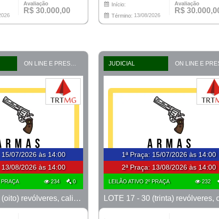
Avaliação
Avaliação
Início:
R$ 30.000,00
R$ 30.000,0
2026
13/08/2026
Término:
ON LINE E PRESENCIAL
JUDICIAL
:
15/07/2026 às 14:00
1ª Praça
:
15/07/2026 às 14:00
:
13/08/2026 às 14:00
2ª Praça:
13/08/2026 às 14:00
º PRAÇA
234
0
LEILÃO ATIVO 2º PRAÇA
232
LOTE 16 - 08 (oito) revólveres, calibre 38, marcas Taurus e Rossi