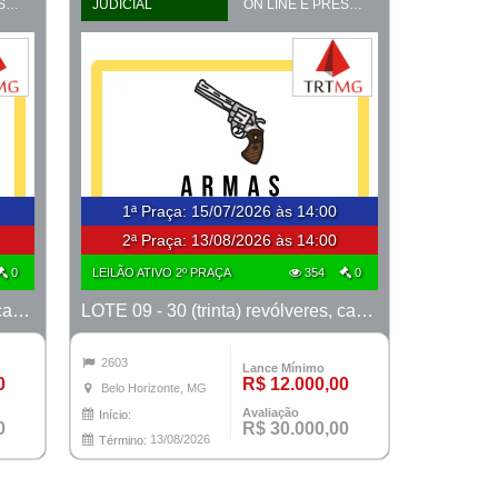
ON LINE E PRESENCIAL
JUDICIAL
ON LINE E PRESENCIAL
1ª Praça
:
15/07/2026 às 14:00
2ª Praça:
13/08/2026 às 14:00
0
LEILÃO ATIVO 2º PRAÇA
354
0
LOTE 08 - 30 (trinta) revólveres, calibre 38, marcas Taurus e Rossi
LOTE 09 - 30 (trinta) revólveres, calibre 38, marcas Taurus e Rossi
2603
Lance Mínimo
0
R$ 12.000,00
Belo Horizonte, MG
Avaliação
Início:
0
R$ 30.000,00
13/08/2026
Término: