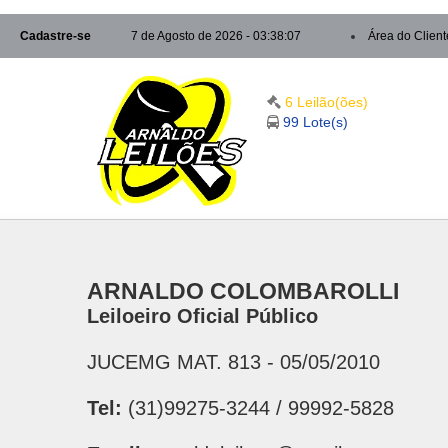
Cadastre-se
7 de Agosto de 2026 - 03:38:08
Área do Client
6 Leilão(ões)
99 Lote(s)
ARNALDO COLOMBAROLLI
Leiloeiro Oficial Público
JUCEMG MAT. 813 - 05/05/2010
Tel:
(31)99275-3244 / 99992-5828