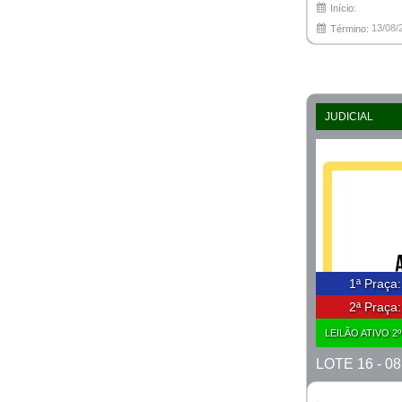
Início:
13/08/
Término:
JUDICIAL
1ª Praça
2ª Praça
LEILÃO ATIVO 2