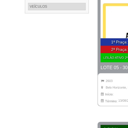
VEÍCULOS
1ª Praça
2ª Praça
LEILÃO ATIVO 2
2603
Belo Horizonte
Início:
13/08/
Término: