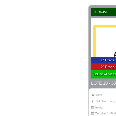
JUDICIAL
1ª Praça
2ª Praça
LEILÃO ATIVO 2
2603
Belo Horizonte
Início:
13/08/
Término: