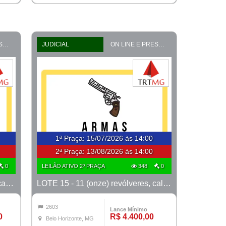
ON LINE E PRESENCIAL
JUDICIAL
ON LINE E PRESENCIAL
1ª Praça
:
15/07/2026 às 14:00
2ª Praça:
13/08/2026 às 14:00
0
LEILÃO ATIVO 2º PRAÇA
348
0
LOTE 14 - 30 (trinta) revólveres, calibre 38, marcas Taurus e Rossi
LOTE 15 - 11 (onze) revólveres, calibre 38, marca Taurus
2603
Lance Mínimo
0
R$ 4.400,00
Belo Horizonte, MG