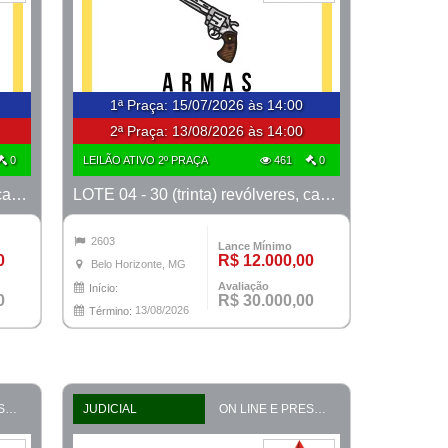
1ª Praça
:
15/07/2026 às 14:00
2ª Praça:
13/08/2026 às 14:00
0
LEILÃO ATIVO 2º PRAÇA
461
0
LOTE 03 - 30 (trinta) revólveres, calibre 38, marcas Taurus e Rossi
LOTE 04 - 30 (trinta) revólveres, calibre 38, marcas Taurus e Rossi
2603
Lance Mínimo
0
R$ 12.000,00
Belo Horizonte, MG
Avaliação
Início:
0
R$ 30.000,00
13/08/2026
Término:
ON LINE E PRESENCIAL
JUDICIAL
ON LINE E PRESENCIAL