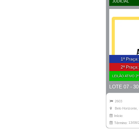
JUDICIAL
1ª Praça
2ª Praça
LEILÃO ATIVO 2
2603
Belo Horizonte
Início:
13/08/
Término: