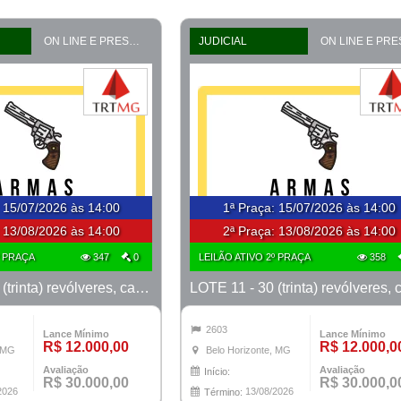
ON LINE E PRESENCIAL
JUDICIAL
:
15/07/2026 às 14:00
1ª Praça
:
15/07/2026 às 14:00
:
13/08/2026 às 14:00
2ª Praça:
13/08/2026 às 14:00
º PRAÇA
347
0
LEILÃO ATIVO 2º PRAÇA
358
LOTE 10 - 30 (trinta) revólveres, calibre 38, marcas Taurus e Rossi
2603
Lance Mínimo
Lance Mínimo
R$ 12.000,00
R$ 12.000,0
, MG
Belo Horizonte, MG
Avaliação
Avaliação
Início:
R$ 30.000,00
R$ 30.000,0
2026
13/08/2026
Término: