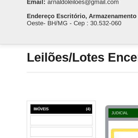
Email:
arnaldoleiloes@gmail.com
Endereço Escritório, Armazenamento 
Oeste- BH/MG - Cep : 30.532-060
Leilões/Lotes Enc
IMÓVEIS
(4)
JUDICIAL
MÁQUINAS
(1)
MÓVEIS
(6)