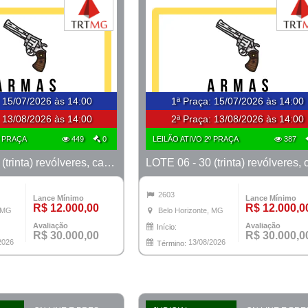
:
15/07/2026 às 14:00
1ª Praça
:
15/07/2026 às 14:00
:
13/08/2026 às 14:00
2ª Praça:
13/08/2026 às 14:00
º PRAÇA
449
0
LEILÃO ATIVO 2º PRAÇA
387
LOTE 05 - 30 (trinta) revólveres, calibre 38, marcas Taurus e Rossi
2603
Lance Mínimo
Lance Mínimo
R$ 12.000,00
R$ 12.000,0
, MG
Belo Horizonte, MG
Avaliação
Avaliação
Início:
R$ 30.000,00
R$ 30.000,0
2026
13/08/2026
Término: