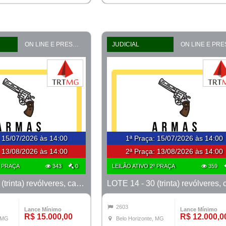
ON LINE E PRESENCIAL
JUDICIAL
:
15/07/2026 às 14:00
1ª Praça
:
15/07/2026 às 14:00
:
13/08/2026 às 14:00
2ª Praça:
13/08/2026 às 14:00
º PRAÇA
343
0
LEILÃO ATIVO 2º PRAÇA
359
LOTE 13 - 30 (trinta) revólveres, calibre 38, marcas Taurus e Rossi
2603
Lance Mínimo
Lance Mínimo
R$ 15.000,00
R$ 12.000,0
, MG
Belo Horizonte, MG