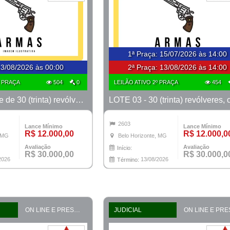
1ª Praça
:
15/07/2026 às 14:00
3/08/2026 às 00:00
2ª Praça:
13/08/2026 às 14:00
º PRAÇA
504
0
LEILÃO ATIVO 2º PRAÇA
454
LOTE 02 - lote de 30 (trinta) revólveres, calibre 38, marcas Taurus e Rossi
2603
Lance Mínimo
Lance Mínimo
R$ 12.000,00
R$ 12.000,0
, MG
Belo Horizonte, MG
Avaliação
Avaliação
Início:
R$ 30.000,00
R$ 30.000,0
2026
13/08/2026
Término:
ON LINE E PRESENCIAL
JUDICIAL