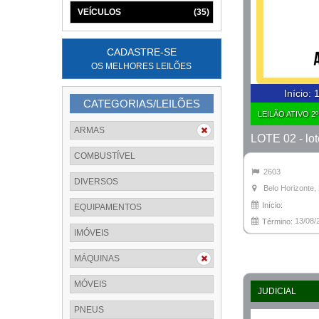
VEÍCULOS
(35)
CADASTRE-SE
OS MELHORES LEILÕES
Início
:
1
CATEGORIAS/LEILÕES
LEILÃO ATIVO 2
ARMAS
COMBUSTÍVEL
2603
DIVERSOS
Belo Horizonte
Início:
EQUIPAMENTOS
13/08/
Término:
IMÓVEIS
MÁQUINAS
MÓVEIS
JUDICIAL
PNEUS