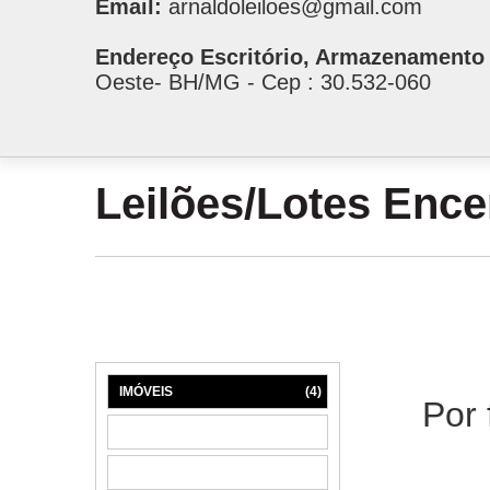
Email:
arnaldoleiloes@gmail.com
Endereço Escritório, Armazenamento 
Oeste- BH/MG - Cep : 30.532-060
Leilões/Lotes Enc
IMÓVEIS
(4)
Por 
MÁQUINAS
(1)
MÓVEIS
(6)