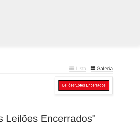
Lista
Galeria
Leilões/Lotes Encerrados
es Leilões Encerrados"