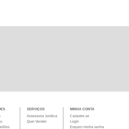
ÕES
SERVIÇOS
MINHA CONTA
s
Assessoria Jurídica
Cadastre-se
so
Quer Vender
Login
eilões
Esqueci minha senha