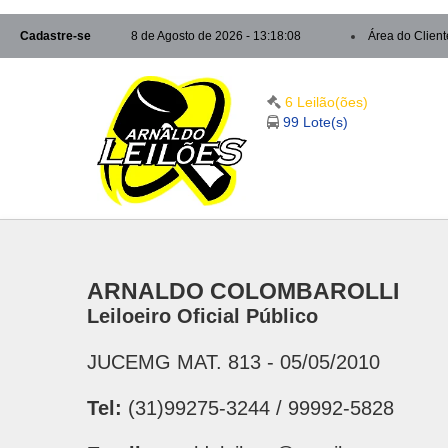
Cadastre-se
8 de Agosto de 2026 - 13:18:08
Área do Client
6 Leilão(ões)
99 Lote(s)
ARNALDO COLOMBAROLLI
Leiloeiro Oficial Público
JUCEMG MAT. 813 - 05/05/2010
Tel:
(31)99275-3244 / 99992-5828