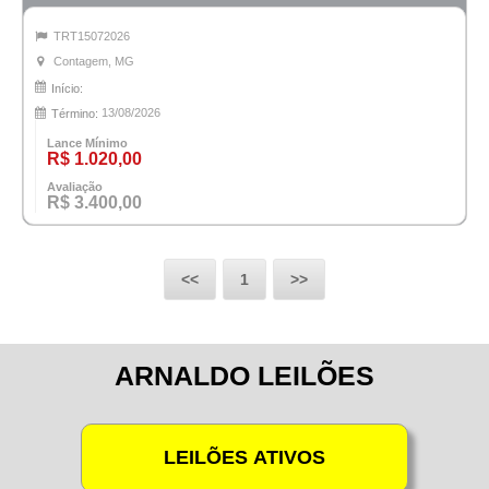
TRT15072026
Contagem, MG
Início:
13/08/2026
Término:
Lance Mínimo
R$ 1.020,00
Avaliação
R$ 3.400,00
<<
1
>>
ARNALDO LEILÕES