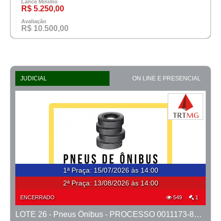
Lance Mínimo
R$ 5.250,00
Avaliação
R$ 10.500,00
JUDICIAL
ON LINE E PRESENCIAL
1ª Praça
:
15/07/2026 às 14:00
2ª Praça:
13/08/2026 às 14:00
ENCERRADO
549
1
LOTE 26 - Pneus Ônibus - PROCESSO 0011173-85.2024-1ª CONTAGEM