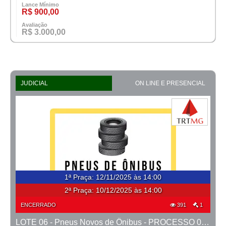
Lance Mínimo
R$ 900,00
Avaliação
R$ 3.000,00
JUDICIAL
ON LINE E PRESENCIAL
1ª Praça
:
12/11/2025 às 14:00
2ª Praça:
10/12/2025 às 14:00
ENCERRADO
391
1
LOTE 06 - Pneus Novos de Ônibus - PROCESSO 0010511-57.2024-18ª BH