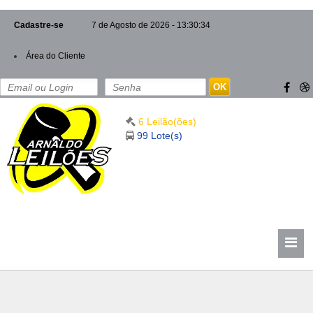
Cadastre-se
7 de Agosto de 2026 - 13:30:34
Área do Cliente
OK
6 Leilão(ões)
99 Lote(s)