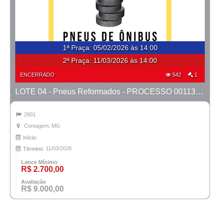
1ª Praça
:
05/02/2026 às 14:00
2ª Praça:
11/03/2026 às 14:00
ENCERRADO
542
1
LOTE 04 - Pneus Reformados - PROCESSO 0011366-03.2024-1ª CONT.
2601
Contagem, MG
Início:
11/03/2026
Término:
Lance Mínimo
R$ 2.700,00
Avaliação
R$ 9.000,00