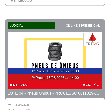
R$ 4.800,00
JUDICIAL
ON LINE E PRESENCIAL
1ª Praça
:
15/07/2026 às 14:00
2ª Praça:
13/08/2026 às 14:00
ENCERRADO
152
1
LOTE 04 - Pneus Ônibus - PROCESSO 0011029-14.2024-1ª CONTAGEM
TRT15072026