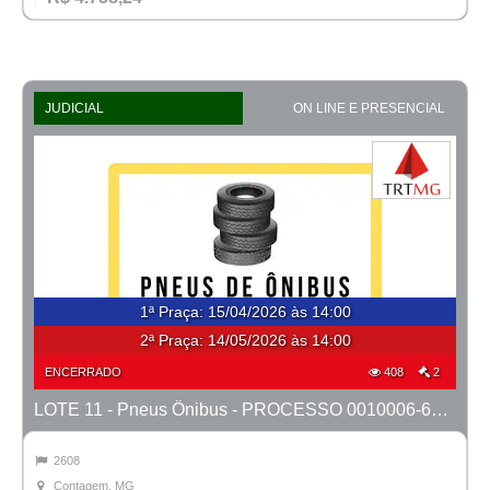
JUDICIAL
ON LINE E PRESENCIAL
1ª Praça
:
15/04/2026 às 14:00
2ª Praça:
14/05/2026 às 14:00
ENCERRADO
408
2
LOTE 11 - Pneus Ônibus - PROCESSO 0010006-67.2023-1ª CONT.
2608
Contagem, MG