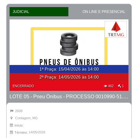
JUDICIAL
ON LINE E PRESENCIAL
1ª Praça
:
15/04/2026 às 14:00
2ª Praça:
14/05/2026 às 14:00
ENCERRADO
462
1
LOTE 05 - Pneu Ônibus - PROCESSO 0010990-51.2023-1ª CONT.
2608
Contagem, MG
Início:
14/05/2026
Término: