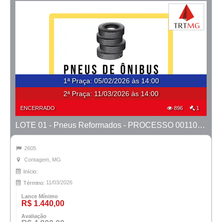
1ª Praça
:
05/02/2026 às 14:00
2ª Praça:
11/03/2026 às 14:00
ENCERRADO
896
1
LOTE 01 - Pneus Reformados - PROCESSO 0011082-17.2020-6ª CONT.
2605
Contagem, MG
Início:
11/03/2026
Término:
Lance Mínimo
R$ 1.440,00
Avaliação