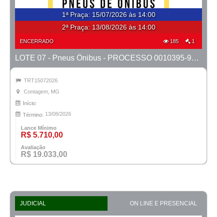
1ª Praça
:
15/07/2026 às 14:00
2ª Praça:
13/08/2026 às 14:00
ENCERRADO
185
1
LOTE 07 - Pneus Ônibus - PROCESSO 0010395-98.2024-6ª CONTAGEM
TRT15072026
Contagem, MG
Início:
13/08/2026
Término:
Lance Mínimo
R$ 5.710,00
Avaliação
R$ 19.033,00
JUDICIAL
ON LINE E PRESENCIAL