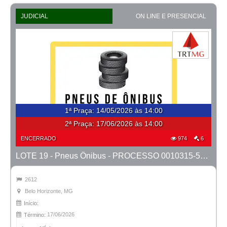
JUDICIAL
ON LINE E PRESENCIAL
1ª Praça
:
14/05/2026 às 14:00
2ª Praça:
17/06/2026 às 14:00
ENCERRADO
974
6
LOTE 19 - Pneus Ônibus - PROCESSO 0010315-53.2025-18ª BH
2612
Belo Horizonte, MG
Início:
17/06/2026
Término: