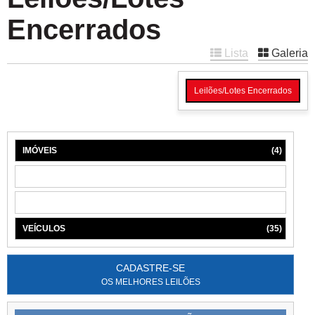
Encerrados
Lista
Galeria
Leilões/Lotes Encerrados
IMÓVEIS
(4)
MÁQUINAS
(1)
MÓVEIS
(6)
VEÍCULOS
(35)
CADASTRE-SE
OS MELHORES LEILÕES