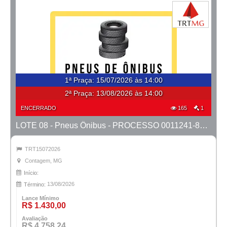
1ª Praça
:
15/07/2026 às 14:00
2ª Praça:
13/08/2026 às 14:00
ENCERRADO
165
1
LOTE 08 - Pneus Ônibus - PROCESSO 0011241-88.2022-6ª CONTAGEM
TRT15072026
Contagem, MG
Início:
13/08/2026
Término:
Lance Mínimo
R$ 1.430,00
Avaliação
R$ 4.758,24