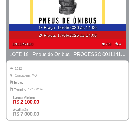
1ª Praça
:
14/05/2026 às 14:00
2ª Praça:
17/06/2026 às 14:00
ENCERRADO
709
4
LOTE 18 - Pneus de Ônibus - PROCESSO 0011141-56.2019-1ª CONTAGEM
2612
Contagem, MG
Início:
17/06/2026
Término:
Lance Mínimo
R$ 2.100,00
Avaliação
R$ 7.000,00