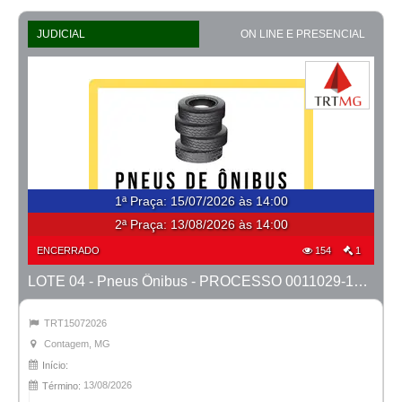
JUDICIAL
ON LINE E PRESENCIAL
1ª Praça
:
15/07/2026 às 14:00
2ª Praça:
13/08/2026 às 14:00
ENCERRADO
154
1
LOTE 04 - Pneus Ônibus - PROCESSO 0011029-14.2024-1ª CONTAGEM
TRT15072026
Contagem, MG
Início:
13/08/2026
Término: