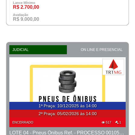
Lance Mínimo
R$ 2.700,00
Avaliação
R$ 9.000,00
JUDICIAL
ON LINE E PRESENCIAL
1ª Praça
:
10/12/2025 às 14:00
2ª Praça:
05/02/2026 às 14:00
ENCERRADO
517
1
LOTE 04 - Pneus Ônibus Ref. - PROCESSO 0010500-29.2023-1ª CONT.