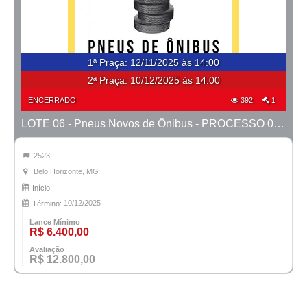
1ª Praça
:
12/11/2025 às 14:00
2ª Praça:
10/12/2025 às 14:00
ENCERRADO
392
1
LOTE 06 - Pneus Novos de Ônibus - PROCESSO 0010511-57.2024-18ª BH
2523
Belo Horizonte, MG
Início:
10/12/2025
Término:
Lance Mínimo
R$ 6.400,00
Avaliação
R$ 12.800,00