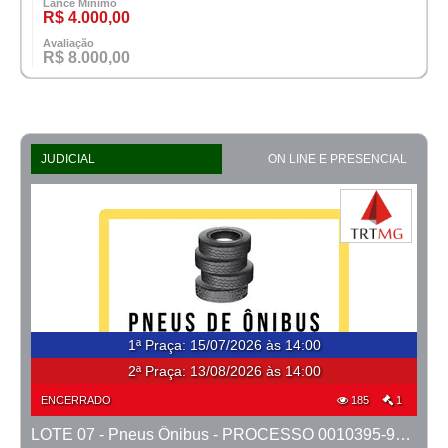
Lance Mínimo
R$ 4.000,00
Avaliação
R$ 8.000,00
JUDICIAL
ON LINE E PRESENCIAL
1ª Praça
:
15/07/2026 às 14:00
2ª Praça:
13/08/2026 às 14:00
ENCERRADO
185
1
LOTE 07 - Pneus Ônibus - PROCESSO 0010395-98.2024-6ª CONTAGEM