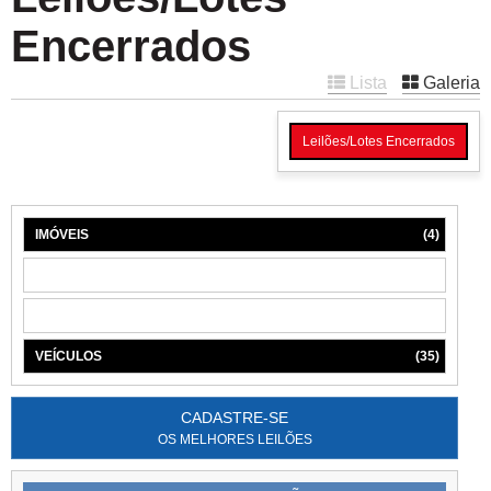
Encerrados
Lista
Galeria
Leilões/Lotes Encerrados
IMÓVEIS
(4)
MÁQUINAS
(1)
MÓVEIS
(6)
VEÍCULOS
(35)
CADASTRE-SE
OS MELHORES LEILÕES