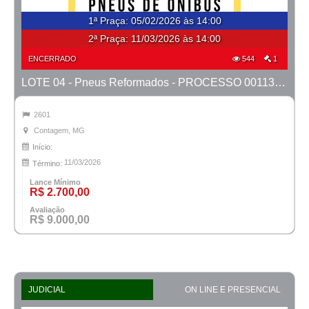
1ª Praça
:
05/02/2026 às 14:00
2ª Praça:
11/03/2026 às 14:00
ENCERRADO
544
1
LOTE 04 - Pneus Reformados - PROCESSO 0011366-03.2024-1ª CONT.
2601
Contagem, MG
Início:
11/03/2026
Término:
Lance Mínimo
R$ 2.700,00
Avaliação
R$ 9.000,00
JUDICIAL
ON LINE E PRESENCIAL