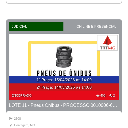
JUDICIAL
ON LINE E PRESENCIAL
1ª Praça
:
15/04/2026 às 14:00
2ª Praça:
14/05/2026 às 14:00
ENCERRADO
408
2
LOTE 11 - Pneus Ônibus - PROCESSO 0010006-67.2023-1ª CONT.
2608
Contagem, MG