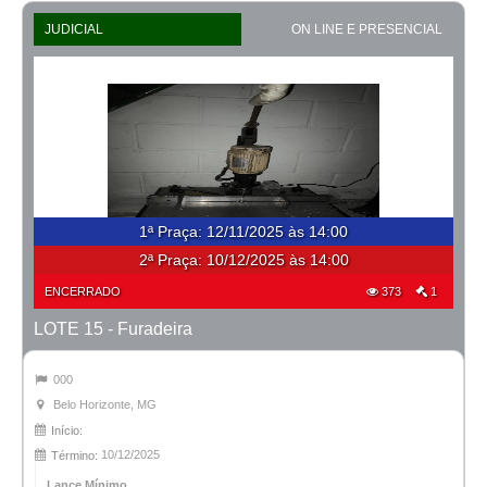
JUDICIAL
ON LINE E PRESENCIAL
1ª Praça
:
12/11/2025 às 14:00
2ª Praça:
10/12/2025 às 14:00
ENCERRADO
373
1
LOTE 15 - Furadeira
000
Belo Horizonte, MG
Início:
10/12/2025
Término:
Lance Mínimo