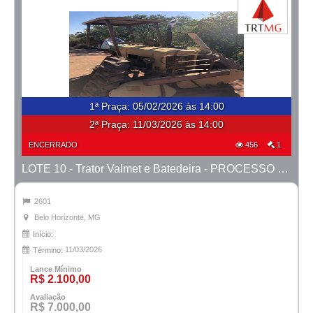
1ª Praça
:
05/02/2026 às 14:00
2ª Praça:
11/03/2026 às 14:00
ENCERRADO
456
1
LOTE 10 - Trator Valmet e Batedeira - PROCESSO 0041700-45.2009-1ª CONT.
2601
Belo Horizonte, MG
Início:
11/03/2026
Término:
Lance Mínimo
R$ 2.100,00
Avaliação
R$ 7.000,00