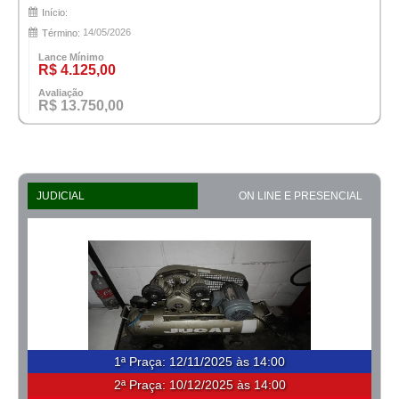
Início:
14/05/2026
Término:
Lance Mínimo
R$ 4.125,00
Avaliação
R$ 13.750,00
JUDICIAL
ON LINE E PRESENCIAL
1ª Praça
:
12/11/2025 às 14:00
2ª Praça:
10/12/2025 às 14:00