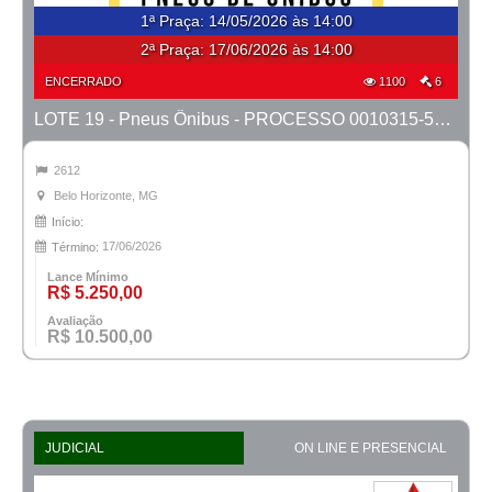
1ª Praça
:
14/05/2026 às 14:00
2ª Praça:
17/06/2026 às 14:00
ENCERRADO
1100
6
LOTE 19 - Pneus Ônibus - PROCESSO 0010315-53.2025-18ª BH
2612
Belo Horizonte, MG
Início:
17/06/2026
Término:
Lance Mínimo
R$ 5.250,00
Avaliação
R$ 10.500,00
JUDICIAL
ON LINE E PRESENCIAL