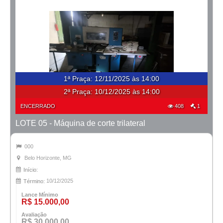
1ª Praça
:
12/11/2025 às 14:00
2ª Praça:
10/12/2025 às 14:00
ENCERRADO
408
1
LOTE 05 - Máquina de corte trilateral
000
Belo Horizonte, MG
Início:
10/12/2025
Término:
Lance Mínimo
R$ 15.000,00
Avaliação
R$ 30.000,00