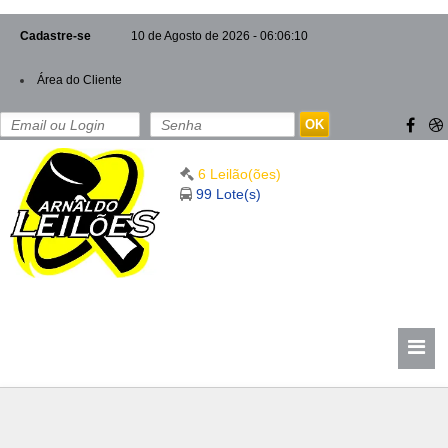
Cadastre-se
10 de Agosto de 2026 - 06:06:12
Área do Cliente
OK
6 Leilão(ões)
99 Lote(s)