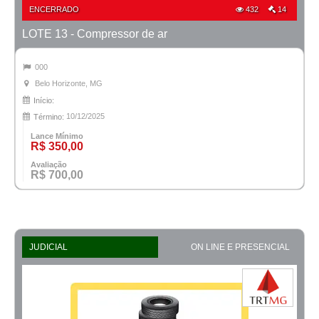
ENCERRADO
432
14
LOTE 13 - Compressor de ar
000
Belo Horizonte, MG
Início:
10/12/2025
Término:
Lance Mínimo
R$ 350,00
Avaliação
R$ 700,00
JUDICIAL
ON LINE E PRESENCIAL