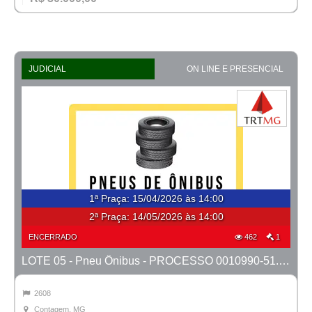
JUDICIAL
ON LINE E PRESENCIAL
1ª Praça
:
15/04/2026 às 14:00
2ª Praça:
14/05/2026 às 14:00
ENCERRADO
462
1
LOTE 05 - Pneu Ônibus - PROCESSO 0010990-51.2023-1ª CONT.
2608
Contagem, MG