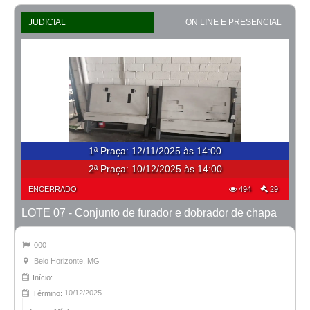
JUDICIAL
ON LINE E PRESENCIAL
1ª Praça
:
12/11/2025 às 14:00
2ª Praça:
10/12/2025 às 14:00
ENCERRADO
494
29
LOTE 07 - Conjunto de furador e dobrador de chapa
000
Belo Horizonte, MG
Início:
10/12/2025
Término: