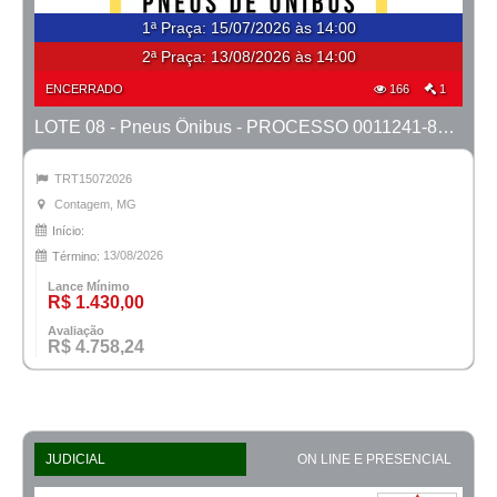
1ª Praça
:
15/07/2026 às 14:00
2ª Praça:
13/08/2026 às 14:00
ENCERRADO
166
1
LOTE 08 - Pneus Ônibus - PROCESSO 0011241-88.2022-6ª CONTAGEM
TRT15072026
Contagem, MG
Início:
13/08/2026
Término:
Lance Mínimo
R$ 1.430,00
Avaliação
R$ 4.758,24
JUDICIAL
ON LINE E PRESENCIAL