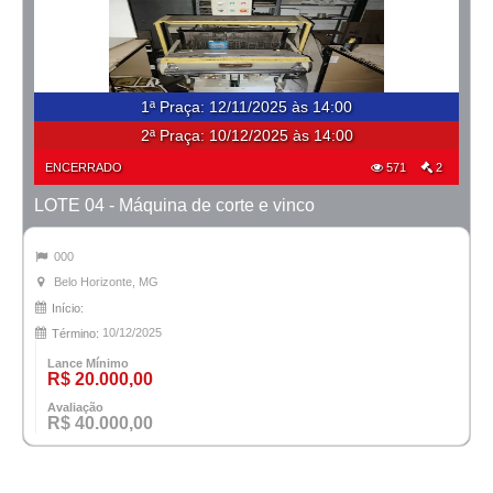
1ª Praça
:
12/11/2025 às 14:00
2ª Praça:
10/12/2025 às 14:00
ENCERRADO
571
2
LOTE 04 - Máquina de corte e vinco
000
Belo Horizonte, MG
Início:
10/12/2025
Término:
Lance Mínimo
R$ 20.000,00
Avaliação
R$ 40.000,00