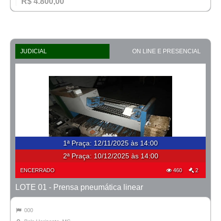
R$ 4.800,00
JUDICIAL
ON LINE E PRESENCIAL
1ª Praça
:
12/11/2025 às 14:00
2ª Praça:
10/12/2025 às 14:00
ENCERRADO
460
2
LOTE 01 - Prensa pneumática linear
000