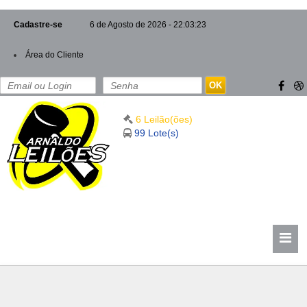
Cadastre-se
6 de Agosto de 2026 - 22:03:23
Área do Cliente
OK
6 Leilão(ões)
99 Lote(s)