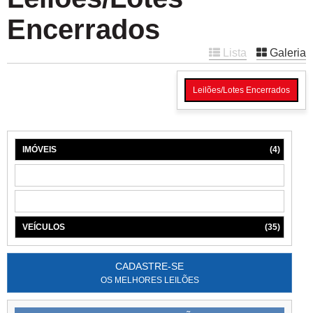
Encerrados
Lista
Galeria
Leilões/Lotes Encerrados
IMÓVEIS
(4)
MÁQUINAS
(1)
MÓVEIS
(6)
VEÍCULOS
(35)
CADASTRE-SE
OS MELHORES LEILÕES