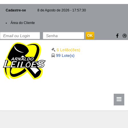
Cadastre-se
8 de Agosto de 2026 - 17:57:31
Área do Cliente
OK
6 Leilão(ões)
99 Lote(s)