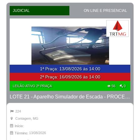
JUDICIAL
ON LINE E PRESENCIAL
1ª Praça
:
13/08/2026 às 14:00
2ª Praça:
16/09/2026 às 14:00
LEILÃO ATIVO 2º PRAÇA
56
0
LOTE 21 - Aparelho Simulador de Escada - PROCESSO 0010705-80.2019-6ª CONTAGEM
224
Contagem, MG
Início:
13/08/2026
Término: