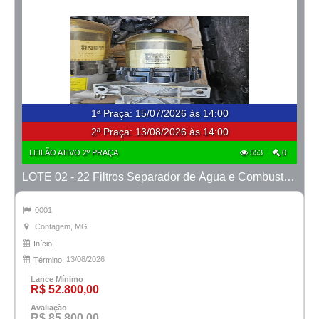
1ª Praça
:
15/07/2026 às 14:00
2ª Praça:
13/08/2026 às 14:00
LEILÃO ATIVO 2º PRAÇA
553
0
LOTE 02 - 22 Filtros Separador de Água e Combustível CNHi com Suporte Original + 4 Filtros Hidráulicos Case + Filtro de AR CNHi
0001
Contagem, MG
Início:
13/08/2026
Término:
Lance Mínimo
R$ 52.800,00
Avaliação
R$ 85.800,00