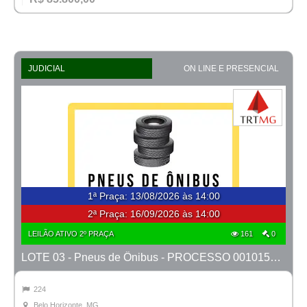
JUDICIAL
ON LINE E PRESENCIAL
1ª Praça
:
13/08/2026 às 14:00
2ª Praça:
16/09/2026 às 14:00
LEILÃO ATIVO 2º PRAÇA
161
0
LOTE 03 - Pneus de Ônibus - PROCESSO 0010150-69.2026-18ª BH
224
Belo Horizonte, MG