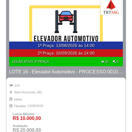
1ª Praça
:
13/08/2026 às 14:00
2ª Praça:
16/09/2026 às 14:00
LEILÃO ATIVO 2º PRAÇA
42
0
LOTE 16 - Elevador Automotivo - PROCESSO 0010633-63.2025-27ª BH
224
Belo Horizonte, MG
Início:
13/08/2026
Término:
Lance Mínimo
R$ 10.000,00
Avaliação
R$ 20.000,00