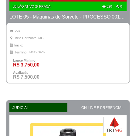
LEILÃO ATIVO 2º PRAÇA
320
0
LOTE 05 - Máquinas de Sorvete - PROCESSO 0010452-49.2022-15ª BH
224
Belo Horizonte, MG
Início:
13/08/2026
Término:
Lance Mínimo
R$ 3.750,00
Avaliação
R$ 7.500,00
JUDICIAL
ON LINE E PRESENCIAL