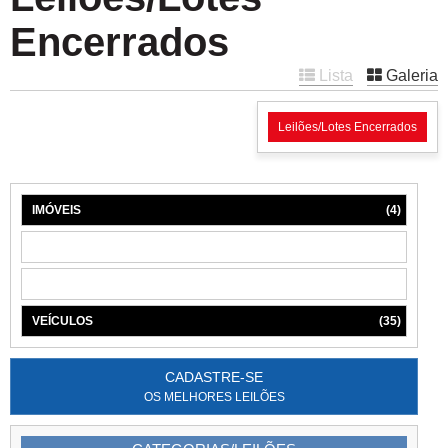
Encerrados
Lista
Galeria
Leilões/Lotes Encerrados
IMÓVEIS
(4)
MÁQUINAS
(1)
MÓVEIS
(6)
VEÍCULOS
(35)
CADASTRE-SE
OS MELHORES LEILÕES