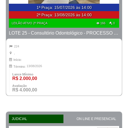
1ª Praça
:
15/07/2026 às 14:00
2ª Praça:
13/08/2026 às 14:00
LEILÃO ATIVO 2º PRAÇA
166
0
LOTE 25 - Consultório Odontológico - PROCESSO 0010709-59.2025-42ª BH
224
,
Início:
13/08/2026
Término:
Lance Mínimo
R$ 2.000,00
Avaliação
R$ 4.000,00
JUDICIAL
ON LINE E PRESENCIAL