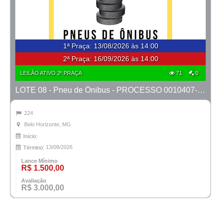
1ª Praça
:
13/08/2026 às 14:00
2ª Praça:
16/09/2026 às 14:00
LEILÃO ATIVO 2º PRAÇA
71
0
LOTE 08 - Pneu de Ônibus - PROCESSO 0010407-51.2022-13ª BH
224
Belo Horizonte, MG
Início:
13/08/2026
Término:
Lance Mínimo
R$ 1.500,00
Avaliação
R$ 3.000,00