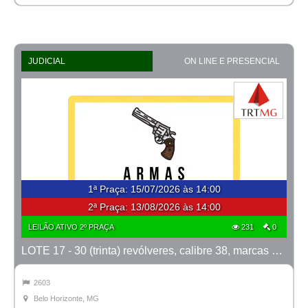
JUDICIAL
ON LINE E PRESENCIAL
1ª Praça
:
15/07/2026 às 14:00
2ª Praça:
13/08/2026 às 14:00
LEILÃO ATIVO 2º PRAÇA
231
0
LOTE 17 - 30 (trinta) revólveres, calibre 38, marcas Taurus e Rossi
2603
Belo Horizonte, MG