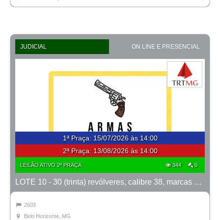
JUDICIAL
ON LINE E PRESENCIAL
1ª Praça
:
15/07/2026 às 14:00
2ª Praça:
13/08/2026 às 14:00
LEILÃO ATIVO 2º PRAÇA
344
0
LOTE 10 - 30 (trinta) revólveres, calibre 38, marcas Taurus e Rossi
2603
Belo Horizonte, MG