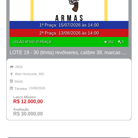
1ª Praça
:
15/07/2026 às 14:00
2ª Praça:
13/08/2026 às 14:00
LEILÃO ATIVO 2º PRAÇA
202
0
LOTE 19 - 30 (trinta) revólveres, calibre 38, marcas Taurus e Rossi
2603
Belo Horizonte, MG
Início:
13/08/2026
Término:
Lance Mínimo
R$ 12.000,00
Avaliação
R$ 30.000,00