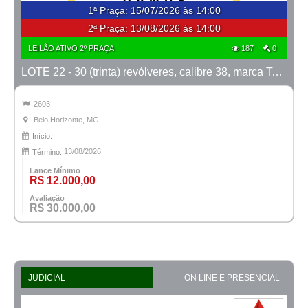
1ª Praça
:
15/07/2026 às 14:00
2ª Praça:
13/08/2026 às 14:00
LEILÃO ATIVO 2º PRAÇA
187
0
LOTE 22 - 30 (trinta) revólveres, calibre 38, marca Taurus
2603
Belo Horizonte, MG
Início:
13/08/2026
Término:
Lance Mínimo
R$ 12.000,00
Avaliação
R$ 30.000,00
JUDICIAL
ON LINE E PRESENCIAL