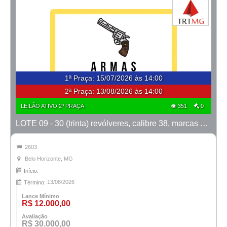
1ª Praça
:
15/07/2026 às 14:00
2ª Praça:
13/08/2026 às 14:00
LEILÃO ATIVO 2º PRAÇA
351
0
LOTE 09 - 30 (trinta) revólveres, calibre 38, marcas Taurus e Rossi
2603
Belo Horizonte, MG
Início:
13/08/2026
Término:
Lance Mínimo
R$ 12.000,00
Avaliação
R$ 30.000,00