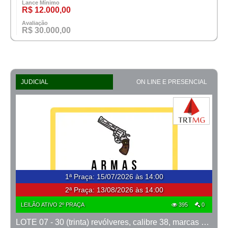
Lance Mínimo
R$ 12.000,00
Avaliação
R$ 30.000,00
JUDICIAL
ON LINE E PRESENCIAL
1ª Praça
:
15/07/2026 às 14:00
2ª Praça:
13/08/2026 às 14:00
LEILÃO ATIVO 2º PRAÇA
395
0
LOTE 07 - 30 (trinta) revólveres, calibre 38, marcas Taurus e Rossi