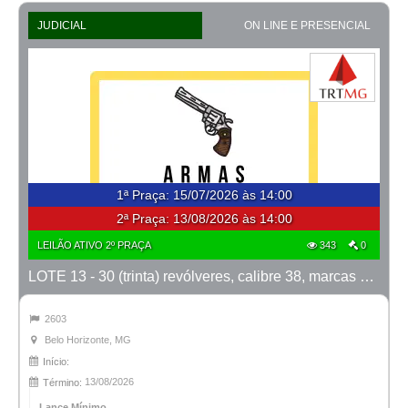
JUDICIAL
ON LINE E PRESENCIAL
1ª Praça
:
15/07/2026 às 14:00
2ª Praça:
13/08/2026 às 14:00
LEILÃO ATIVO 2º PRAÇA
343
0
LOTE 13 - 30 (trinta) revólveres, calibre 38, marcas Taurus e Rossi
2603
Belo Horizonte, MG
Início:
13/08/2026
Término:
Lance Mínimo