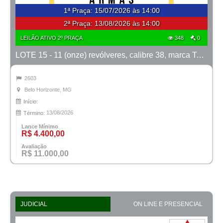
1ª Praça
:
15/07/2026 às 14:00
2ª Praça:
13/08/2026 às 14:00
LEILÃO ATIVO 2º PRAÇA
348
0
LOTE 15 - 11 (onze) revólveres, calibre 38, marca Taurus
2603
Belo Horizonte, MG
Início:
13/08/2026
Término:
Lance Mínimo
R$ 4.400,00
Avaliação
R$ 11.000,00
JUDICIAL
ON LINE E PRESENCIAL