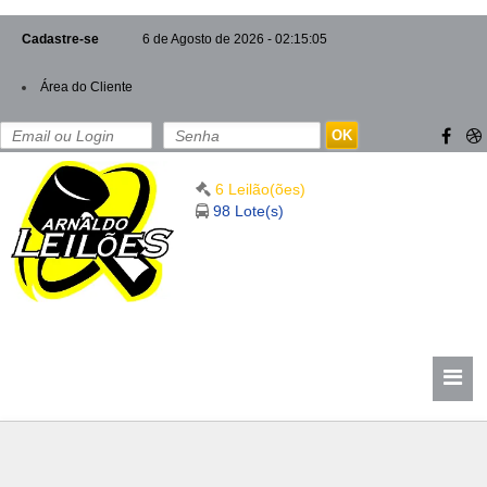
Cadastre-se
6 de Agosto de 2026 - 02:15:06
Área do Cliente
OK
6 Leilão(ões)
98 Lote(s)