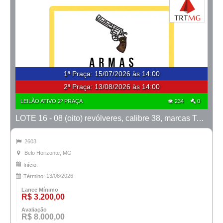
1ª Praça
:
15/07/2026 às 14:00
2ª Praça:
13/08/2026 às 14:00
LEILÃO ATIVO 2º PRAÇA
234
0
LOTE 16 - 08 (oito) revólveres, calibre 38, marcas Taurus e Rossi
2603
Belo Horizonte, MG
Início:
13/08/2026
Término:
Lance Mínimo
R$ 3.200,00
Avaliação
R$ 8.000,00