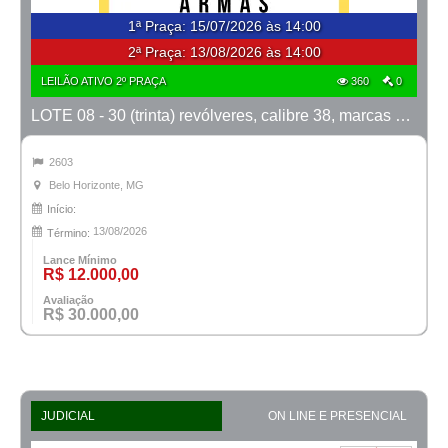
1ª Praça
:
15/07/2026 às 14:00
2ª Praça:
13/08/2026 às 14:00
LEILÃO ATIVO 2º PRAÇA
360
0
LOTE 08 - 30 (trinta) revólveres, calibre 38, marcas Taurus e Rossi
2603
Belo Horizonte, MG
Início:
13/08/2026
Término:
Lance Mínimo
R$ 12.000,00
Avaliação
R$ 30.000,00
JUDICIAL
ON LINE E PRESENCIAL