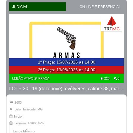
JUDICIAL
ON LINE E PRESENCIAL
1ª Praça
:
15/07/2026 às 14:00
2ª Praça:
13/08/2026 às 14:00
LEILÃO ATIVO 2º PRAÇA
228
0
LOTE 20 - 19 (dezenove) revólveres, calibre 38, marca Taurus
2603
Belo Horizonte, MG
Início:
13/08/2026
Término:
Lance Mínimo