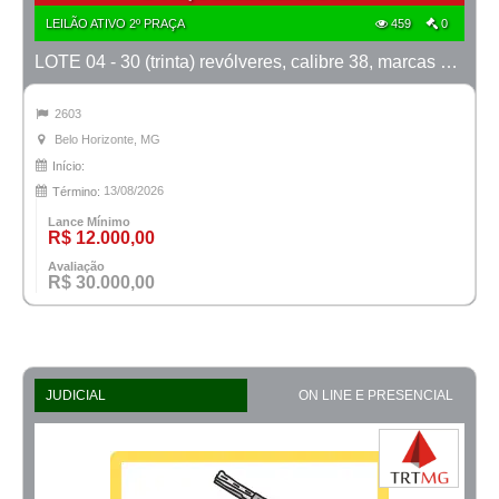
LEILÃO ATIVO 2º PRAÇA
459
0
LOTE 04 - 30 (trinta) revólveres, calibre 38, marcas Taurus e Rossi
2603
Belo Horizonte, MG
Início:
13/08/2026
Término:
Lance Mínimo
R$ 12.000,00
Avaliação
R$ 30.000,00
JUDICIAL
ON LINE E PRESENCIAL