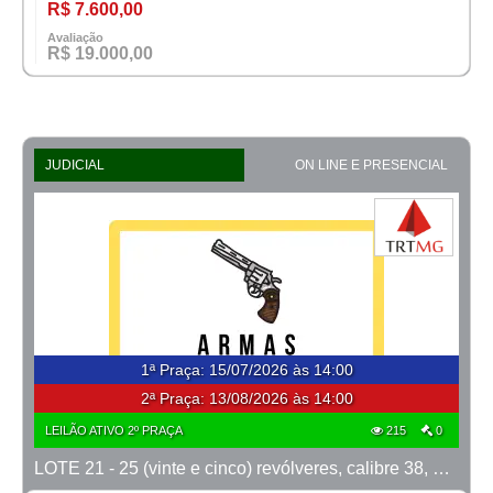
R$ 7.600,00
Avaliação
R$ 19.000,00
JUDICIAL
ON LINE E PRESENCIAL
1ª Praça
:
15/07/2026 às 14:00
2ª Praça:
13/08/2026 às 14:00
LEILÃO ATIVO 2º PRAÇA
215
0
LOTE 21 - 25 (vinte e cinco) revólveres, calibre 38, marcas Taurus e Rossi