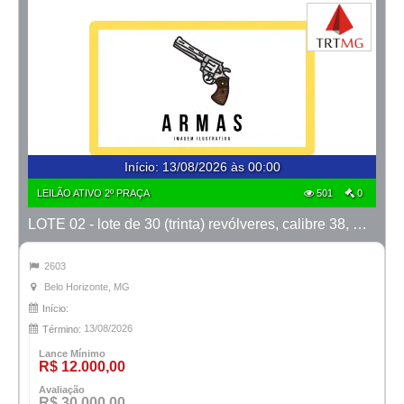
Início
:
13/08/2026 às 00:00
LEILÃO ATIVO 2º PRAÇA
501
0
LOTE 02 - lote de 30 (trinta) revólveres, calibre 38, marcas Taurus e Rossi
2603
Belo Horizonte, MG
Início:
13/08/2026
Término:
Lance Mínimo
R$ 12.000,00
Avaliação
R$ 30.000,00