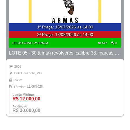
1ª Praça
:
15/07/2026 às 14:00
2ª Praça:
13/08/2026 às 14:00
LEILÃO ATIVO 2º PRAÇA
447
0
LOTE 05 - 30 (trinta) revólveres, calibre 38, marcas Taurus e Rossi
2603
Belo Horizonte, MG
Início:
13/08/2026
Término:
Lance Mínimo
R$ 12.000,00
Avaliação
R$ 30.000,00