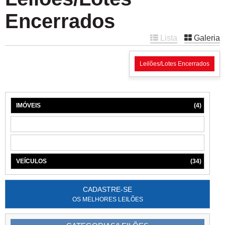
Encerrados
Lista
Galeria
Leilões/Lotes Encerrados
IMÓVEIS
(4)
MÁQUINAS
(1)
MÓVEIS
(6)
VEÍCULOS
(34)
CADASTRE-SE
OS MELHORES LEILÕES