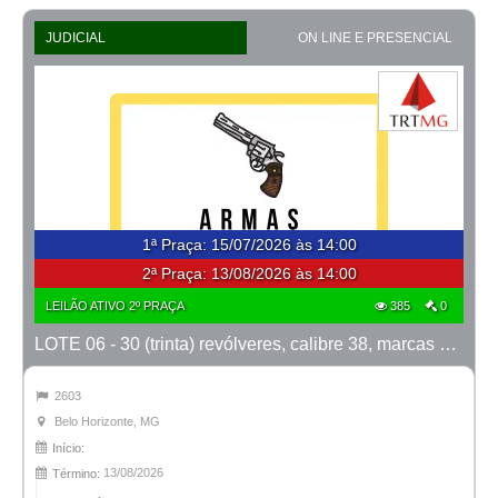
JUDICIAL
ON LINE E PRESENCIAL
1ª Praça
:
15/07/2026 às 14:00
2ª Praça:
13/08/2026 às 14:00
LEILÃO ATIVO 2º PRAÇA
385
0
LOTE 06 - 30 (trinta) revólveres, calibre 38, marcas Taurus e Rossi
2603
Belo Horizonte, MG
Início:
13/08/2026
Término: