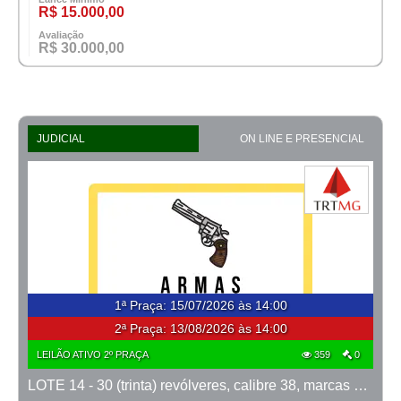
R$ 15.000,00
Avaliação
R$ 30.000,00
JUDICIAL
ON LINE E PRESENCIAL
1ª Praça
:
15/07/2026 às 14:00
2ª Praça:
13/08/2026 às 14:00
LEILÃO ATIVO 2º PRAÇA
359
0
LOTE 14 - 30 (trinta) revólveres, calibre 38, marcas Taurus e Rossi