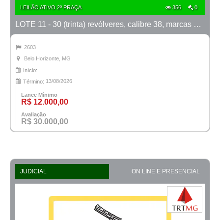
LEILÃO ATIVO 2º PRAÇA
356
0
LOTE 11 - 30 (trinta) revólveres, calibre 38, marcas Taurus e Rossi
2603
Belo Horizonte, MG
Início:
13/08/2026
Término:
Lance Mínimo
R$ 12.000,00
Avaliação
R$ 30.000,00
JUDICIAL
ON LINE E PRESENCIAL