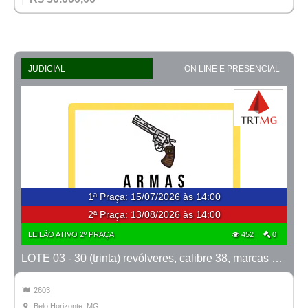
JUDICIAL
ON LINE E PRESENCIAL
1ª Praça
:
15/07/2026 às 14:00
2ª Praça:
13/08/2026 às 14:00
LEILÃO ATIVO 2º PRAÇA
452
0
LOTE 03 - 30 (trinta) revólveres, calibre 38, marcas Taurus e Rossi
2603
Belo Horizonte, MG