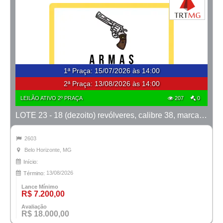
1ª Praça
:
15/07/2026 às 14:00
2ª Praça:
13/08/2026 às 14:00
LEILÃO ATIVO 2º PRAÇA
207
0
LOTE 23 - 18 (dezoito) revólveres, calibre 38, marcas Taurus e Rossi
2603
Belo Horizonte, MG
Início:
13/08/2026
Término:
Lance Mínimo
R$ 7.200,00
Avaliação
R$ 18.000,00