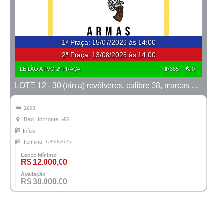
1ª Praça
:
15/07/2026 às 14:00
2ª Praça:
13/08/2026 às 14:00
LEILÃO ATIVO 2º PRAÇA
385
0
LOTE 12 - 30 (trinta) revólveres, calibre 38, marcas Taurus e Rossi
2603
Belo Horizonte, MG
Início:
13/08/2026
Término:
Lance Mínimo
R$ 12.000,00
Avaliação
R$ 30.000,00