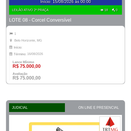
Início
:
15/08/2026 às 00:00
LEILÃO ATIVO 2º PRAÇA
18
0
LOTE 08 - Corcel Conversível
1
Belo Horizonte, MG
Início:
16/08/2026
Término:
Lance Mínimo
R$ 75.000,00
Avaliação
R$ 75.000,00
JUDICIAL
ON LINE E PRESENCIAL