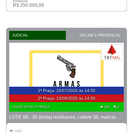
Avaliação
R$ 250.000,00
JUDICIAL
ON LINE E PRESENCIAL
1ª Praça
:
15/07/2026 às 14:00
2ª Praça:
13/08/2026 às 14:00
LEILÃO ATIVO 2º PRAÇA
385
0
LOTE 06 - 30 (trinta) revólveres, calibre 38, marcas Taurus e Rossi
2603