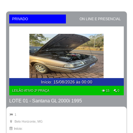
PRIVADO
ON LINE E PRESENCIAL
Início
:
15/08/2026 às 00:00
LEILÃO ATIVO 2º PRAÇA
15
0
LOTE 01 - Santana GL 2000i 1995
1
Belo Horizonte, MG
Início: