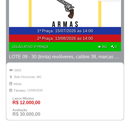
1ª Praça
:
15/07/2026 às 14:00
2ª Praça:
13/08/2026 às 14:00
LEILÃO ATIVO 2º PRAÇA
351
0
LOTE 09 - 30 (trinta) revólveres, calibre 38, marcas Taurus e Rossi
2603
Belo Horizonte, MG
Início:
13/08/2026
Término:
Lance Mínimo
R$ 12.000,00
Avaliação
R$ 30.000,00