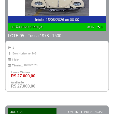
Início
:
15/08/2026 às 00:00
LEILÃO ATIVO 2º PRAÇA
15
0
LOTE 05 - Fusca 1978 - 1500
1
Belo Horizonte, MG
Início:
16/08/2026
Término:
Lance Mínimo
R$ 27.000,00
Avaliação
R$ 27.000,00
JUDICIAL
ON LINE E PRESENCIAL