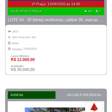
2ª Praça:
13/08/2026 às 14:00
LEILÃO ATIVO 2º PRAÇA
459
0
LOTE 04 - 30 (trinta) revólveres, calibre 38, marcas Taurus e Rossi
2603
Belo Horizonte, MG
Início:
13/08/2026
Término:
Lance Mínimo
R$ 12.000,00
Avaliação
R$ 30.000,00
JUDICIAL
ON LINE E PRESENCIAL