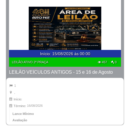
Início
:
15/08/2026 às 00:00
LEILÃO ATIVO 2º PRAÇA
457
0
LEILÃO VEÍCULOS ANTIGOS - 15 e 16 de Agosto
1
,
Início:
16/08/2026
Término:
Lance Mínimo
Avaliação