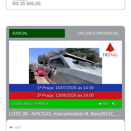
R$ 30.000,00
JUDICIAL
ON LINE E PRESENCIAL
1ª Praça
:
15/07/2026 às 14:00
2ª Praça:
13/08/2026 às 14:00
LEILÃO ATIVO 2º PRAÇA
380
0
LOTE 08 - APK3141, marca/modelo M. Benz/915C, ano 2007/2008
2607