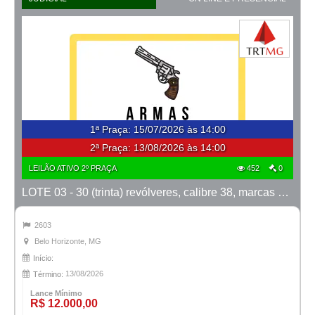
1ª Praça
:
15/07/2026 às 14:00
2ª Praça:
13/08/2026 às 14:00
LEILÃO ATIVO 2º PRAÇA
452
0
LOTE 03 - 30 (trinta) revólveres, calibre 38, marcas Taurus e Rossi
2603
Belo Horizonte, MG
Início:
13/08/2026
Término:
Lance Mínimo
R$ 12.000,00