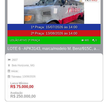
1ª Praça
:
15/07/2026 às 14:00
2ª Praça:
13/08/2026 às 14:00
LEILÃO ATIVO 2º PRAÇA
465
0
LOTE 6 - APK3143, marca/modelo M. Benz/915C, ano 2007/2008
2607
Belo Horizonte, MG
Início:
13/08/2026
Término:
Lance Mínimo
R$ 75.000,00
Avaliação
R$ 250.000,00