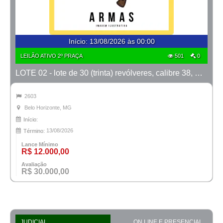
Início
:
13/08/2026 às 00:00
LEILÃO ATIVO 2º PRAÇA
501
0
LOTE 02 - lote de 30 (trinta) revólveres, calibre 38, marcas Taurus e Rossi
2603
Belo Horizonte, MG
Início:
13/08/2026
Término:
Lance Mínimo
R$ 12.000,00
Avaliação
R$ 30.000,00
JUDICIAL
ON LINE E PRESENCIAL