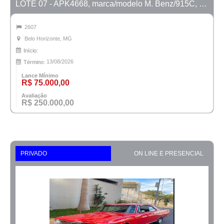
LOTE 07 - APK4668, marca/modelo M. Benz/915C, ano 2007/2008
2607
Belo Horizonte, MG
Início:
13/08/2026
Término:
Lance Mínimo
R$ 75.000,00
Avaliação
R$ 250.000,00
PRIVADO
ON LINE E PRESENCIAL