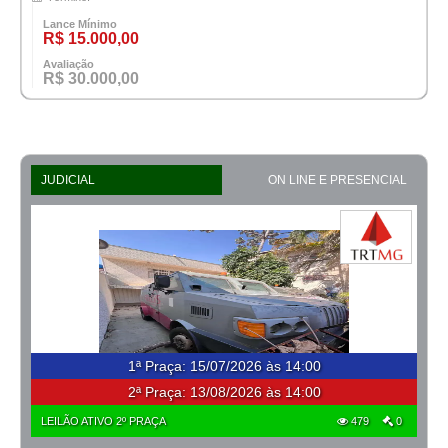
Lance Mínimo
R$ 15.000,00
Avaliação
R$ 30.000,00
JUDICIAL
ON LINE E PRESENCIAL
1ª Praça
:
15/07/2026 às 14:00
2ª Praça:
13/08/2026 às 14:00
LEILÃO ATIVO 2º PRAÇA
479
0