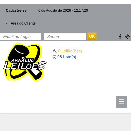
Cadastre-se
6 de Agosto de 2026 - 12:17:21
Área do Cliente
OK
6 Leilão(ões)
98 Lote(s)