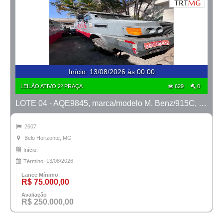
Início
:
13/08/2026 às 00:00
LEILÃO ATIVO 2º PRAÇA
629
0
LOTE 04 - AQE9845, marca/modelo M. Benz/915C, ano 2008/2008
2607
Belo Horizonte, MG
Início:
13/08/2026
Término:
Lance Mínimo
R$ 75.000,00
Avaliação
R$ 250.000,00