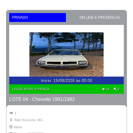
PRIVADO
ON LINE E PRESENCIAL
Início
:
15/08/2026 às 00:00
LEILÃO ATIVO 2º PRAÇA
18
0
LOTE 04 - Chevette 1981/1982
1
Belo Horizonte, MG
Início: