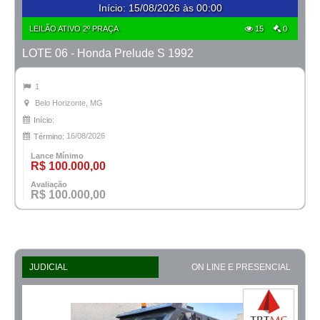
Início
:
15/08/2026 às 00:00
LEILÃO ATIVO 2º PRAÇA
15
0
LOTE 06 - Honda Prelude S 1992
1
Belo Horizonte, MG
Início:
16/08/2026
Término:
Lance Mínimo
R$ 100.000,00
Avaliação
R$ 100.000,00
JUDICIAL
ON LINE E PRESENCIAL