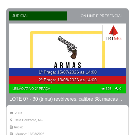
JUDICIAL
ON LINE E PRESENCIAL
1ª Praça
:
15/07/2026 às 14:00
2ª Praça:
13/08/2026 às 14:00
LEILÃO ATIVO 2º PRAÇA
395
0
LOTE 07 - 30 (trinta) revólveres, calibre 38, marcas Taurus e Rossi
2603
Belo Horizonte, MG
Início:
13/08/2026
Término: