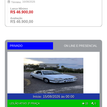
16/08/2026
Término:
Lance Mínimo
R$ 46.900,00
Avaliação
R$ 46.900,00
PRIVADO
ON LINE E PRESENCIAL
Início
:
15/08/2026 às 00:00
LEILÃO ATIVO 2º PRAÇA
15
0