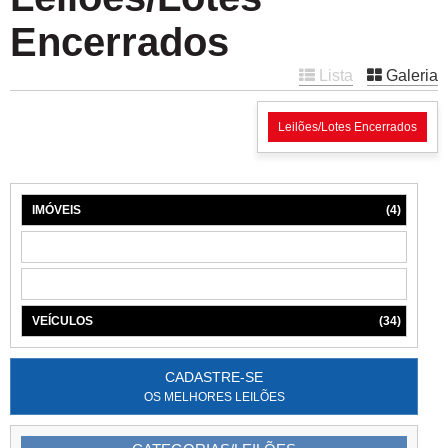
Encerrados
Lista
Galeria
Leilões/Lotes Encerrados
IMÓVEIS
(4)
MÁQUINAS
(1)
MÓVEIS
(6)
VEÍCULOS
(34)
CADASTRE-SE
OS MELHORES LEILÕES