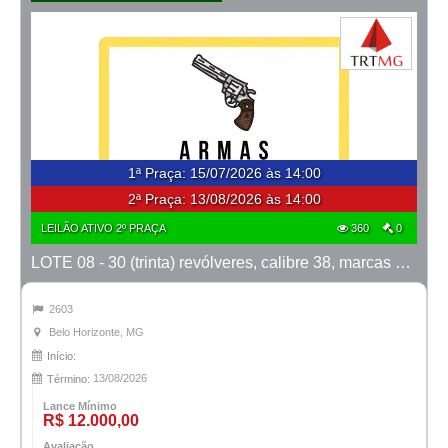
1ª Praça
:
15/07/2026 às 14:00
2ª Praça:
13/08/2026 às 14:00
LEILÃO ATIVO 2º PRAÇA
360
0
LOTE 08 - 30 (trinta) revólveres, calibre 38, marcas Taurus e Rossi
2603
Belo Horizonte, MG
Início:
13/08/2026
Término:
Lance Mínimo
R$ 12.000,00
Avaliação