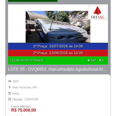
1ª Praça
:
15/07/2026 às 14:00
2ª Praça:
13/08/2026 às 14:00
LEILÃO ATIVO 2º PRAÇA
540
0
LOTE 05 - GVQ6952, marca/modelo Agrale/Amal Alcatraz AB2, ano 2007/2008
2607
Belo Horizonte, MG
Início:
13/08/2026
Término:
Lance Mínimo
R$ 75.000,00