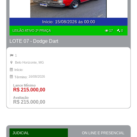
Início
:
15/08/2026 às 00:00
LEILÃO ATIVO 2º PRAÇA
17
0
LOTE 07 - Dodge Dart
1
Belo Horizonte, MG
Início:
16/08/2026
Término:
Lance Mínimo
R$ 215.000,00
Avaliação
R$ 215.000,00
JUDICIAL
ON LINE E PRESENCIAL