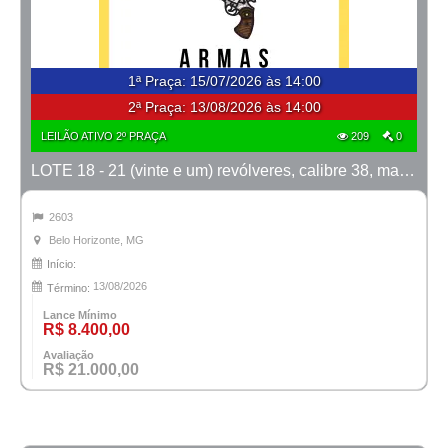
1ª Praça
:
15/07/2026 às 14:00
2ª Praça:
13/08/2026 às 14:00
LEILÃO ATIVO 2º PRAÇA
209
0
LOTE 18 - 21 (vinte e um) revólveres, calibre 38, marca Taurus
2603
Belo Horizonte, MG
Início:
13/08/2026
Término:
Lance Mínimo
R$ 8.400,00
Avaliação
R$ 21.000,00