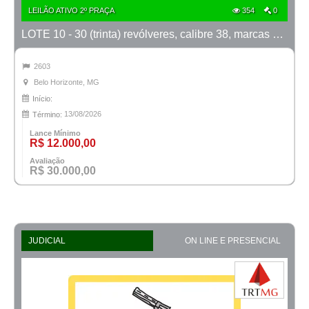
LEILÃO ATIVO 2º PRAÇA
354
0
LOTE 10 - 30 (trinta) revólveres, calibre 38, marcas Taurus e Rossi
2603
Belo Horizonte, MG
Início:
13/08/2026
Término:
Lance Mínimo
R$ 12.000,00
Avaliação
R$ 30.000,00
JUDICIAL
ON LINE E PRESENCIAL