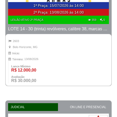
1ª Praça
:
15/07/2026 às 14:00
2ª Praça:
13/08/2026 às 14:00
LEILÃO ATIVO 2º PRAÇA
359
0
LOTE 14 - 30 (trinta) revólveres, calibre 38, marcas Taurus e Rossi
2603
Belo Horizonte, MG
Início:
13/08/2026
Término:
Lance Mínimo
R$ 12.000,00
Avaliação
R$ 30.000,00
JUDICIAL
ON LINE E PRESENCIAL