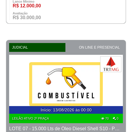
Lance Mínimo
R$ 12.000,00
Avaliação
R$ 30.000,00
JUDICIAL
ON LINE E PRESENCIAL
Início
:
13/08/2026 às 00:00
LEILÃO ATIVO 2º PRAÇA
70
0
LOTE 07 - 15.000 Lts de Óleo Diesel Shell S10 - PROCESSO 0010850-36.2021-13ª BH