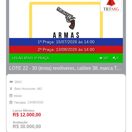
1ª Praça
:
15/07/2026 às 14:00
2ª Praça:
13/08/2026 às 14:00
LEILÃO ATIVO 2º PRAÇA
187
0
LOTE 22 - 30 (trinta) revólveres, calibre 38, marca Taurus
2603
Belo Horizonte, MG
Início:
13/08/2026
Término:
Lance Mínimo
R$ 12.000,00
Avaliação
R$ 30.000,00