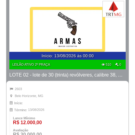
Início
:
13/08/2026 às 00:00
LEILÃO ATIVO 2º PRAÇA
510
0
LOTE 02 - lote de 30 (trinta) revólveres, calibre 38, marcas Taurus e Rossi
2603
Belo Horizonte, MG
Início:
13/08/2026
Término:
Lance Mínimo
R$ 12.000,00
Avaliação
R$ 30.000,00