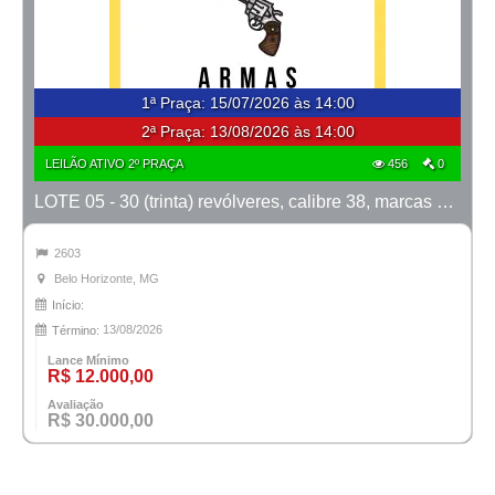
1ª Praça
:
15/07/2026 às 14:00
2ª Praça:
13/08/2026 às 14:00
LEILÃO ATIVO 2º PRAÇA
456
0
LOTE 05 - 30 (trinta) revólveres, calibre 38, marcas Taurus e Rossi
2603
Belo Horizonte, MG
Início:
13/08/2026
Término:
Lance Mínimo
R$ 12.000,00
Avaliação
R$ 30.000,00