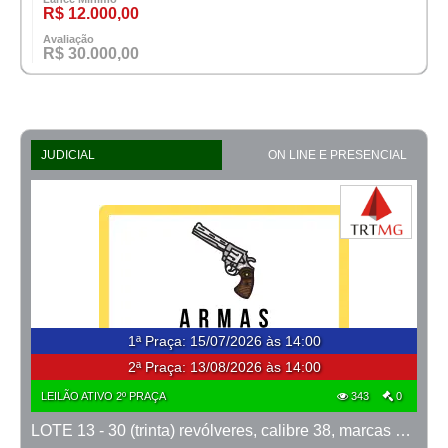
R$ 12.000,00
Avaliação
R$ 30.000,00
JUDICIAL
ON LINE E PRESENCIAL
1ª Praça
:
15/07/2026 às 14:00
2ª Praça:
13/08/2026 às 14:00
LEILÃO ATIVO 2º PRAÇA
343
0
LOTE 13 - 30 (trinta) revólveres, calibre 38, marcas Taurus e Rossi