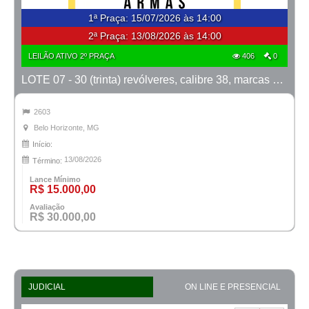
1ª Praça
:
15/07/2026 às 14:00
2ª Praça:
13/08/2026 às 14:00
LEILÃO ATIVO 2º PRAÇA
406
0
LOTE 07 - 30 (trinta) revólveres, calibre 38, marcas Taurus e Rossi
2603
Belo Horizonte, MG
Início:
13/08/2026
Término:
Lance Mínimo
R$ 15.000,00
Avaliação
R$ 30.000,00
JUDICIAL
ON LINE E PRESENCIAL