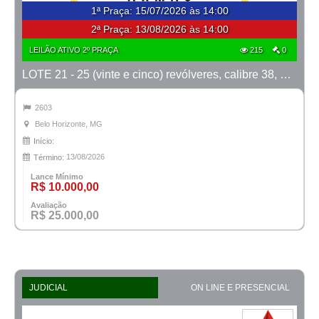
1ª Praça
:
15/07/2026 às 14:00
2ª Praça:
13/08/2026 às 14:00
LEILÃO ATIVO 2º PRAÇA
215
0
LOTE 21 - 25 (vinte e cinco) revólveres, calibre 38, marcas Taurus e Rossi
2603
Belo Horizonte, MG
Início:
13/08/2026
Término:
Lance Mínimo
R$ 10.000,00
Avaliação
R$ 25.000,00
JUDICIAL
ON LINE E PRESENCIAL