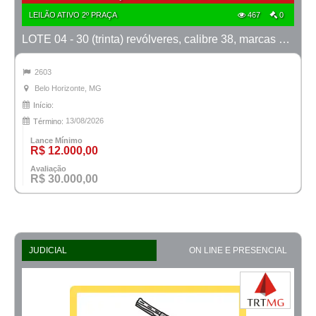
LEILÃO ATIVO 2º PRAÇA
467
0
LOTE 04 - 30 (trinta) revólveres, calibre 38, marcas Taurus e Rossi
2603
Belo Horizonte, MG
Início:
13/08/2026
Término:
Lance Mínimo
R$ 12.000,00
Avaliação
R$ 30.000,00
JUDICIAL
ON LINE E PRESENCIAL