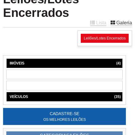
Encerrados
Lista
Galeria
Leilões/Lotes Encerrados
IMÓVEIS
(4)
MÁQUINAS
(1)
MÓVEIS
(6)
VEÍCULOS
(35)
CADASTRE-SE
OS MELHORES LEILÕES