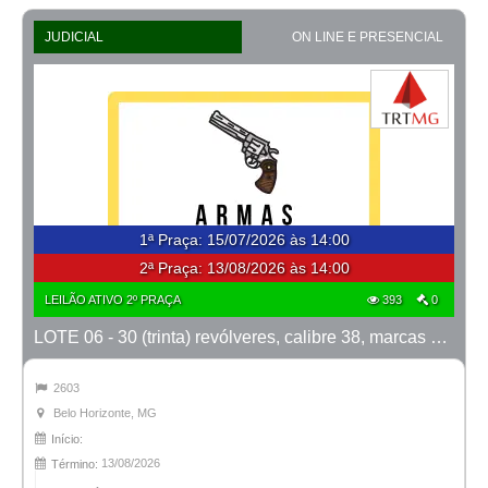
JUDICIAL
ON LINE E PRESENCIAL
1ª Praça
:
15/07/2026 às 14:00
2ª Praça:
13/08/2026 às 14:00
LEILÃO ATIVO 2º PRAÇA
393
0
LOTE 06 - 30 (trinta) revólveres, calibre 38, marcas Taurus e Rossi
2603
Belo Horizonte, MG
Início:
13/08/2026
Término: