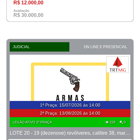
R$ 12.000,00
Avaliação
R$ 30.000,00
JUDICIAL
ON LINE E PRESENCIAL
1ª Praça
:
15/07/2026 às 14:00
2ª Praça:
13/08/2026 às 14:00
LEILÃO ATIVO 2º PRAÇA
228
0
LOTE 20 - 19 (dezenove) revólveres, calibre 38, marca Taurus