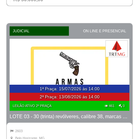
JUDICIAL
ON LINE E PRESENCIAL
1ª Praça
:
15/07/2026 às 14:00
2ª Praça:
13/08/2026 às 14:00
LEILÃO ATIVO 2º PRAÇA
461
0
LOTE 03 - 30 (trinta) revólveres, calibre 38, marcas Taurus e Rossi
2603
Belo Horizonte, MG