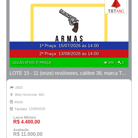
1ª Praça
:
15/07/2026 às 14:00
2ª Praça:
13/08/2026 às 14:00
LEILÃO ATIVO 2º PRAÇA
349
0
LOTE 15 - 11 (onze) revólveres, calibre 38, marca Taurus
2603
Belo Horizonte, MG
Início:
13/08/2026
Término:
Lance Mínimo
R$ 4.400,00
Avaliação
R$ 11.000,00