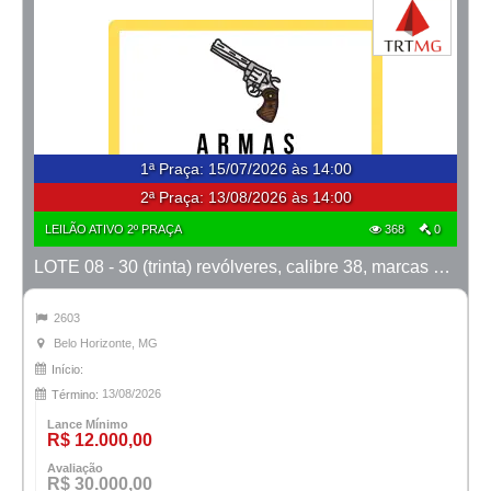
1ª Praça
:
15/07/2026 às 14:00
2ª Praça:
13/08/2026 às 14:00
LEILÃO ATIVO 2º PRAÇA
368
0
LOTE 08 - 30 (trinta) revólveres, calibre 38, marcas Taurus e Rossi
2603
Belo Horizonte, MG
Início:
13/08/2026
Término:
Lance Mínimo
R$ 12.000,00
Avaliação
R$ 30.000,00