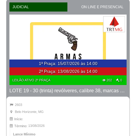
JUDICIAL
ON LINE E PRESENCIAL
1ª Praça
:
15/07/2026 às 14:00
2ª Praça:
13/08/2026 às 14:00
LEILÃO ATIVO 2º PRAÇA
202
0
LOTE 19 - 30 (trinta) revólveres, calibre 38, marcas Taurus e Rossi
2603
Belo Horizonte, MG
Início:
13/08/2026
Término:
Lance Mínimo