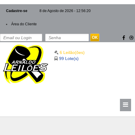
Cadastre-se
8 de Agosto de 2026 - 12:56:21
Área do Cliente
OK
6 Leilão(ões)
99 Lote(s)