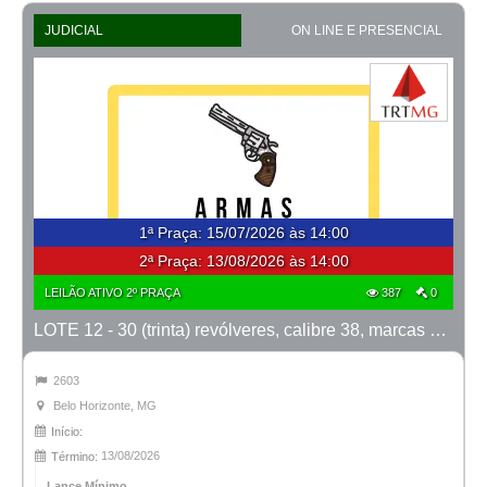
JUDICIAL
ON LINE E PRESENCIAL
1ª Praça
:
15/07/2026 às 14:00
2ª Praça:
13/08/2026 às 14:00
LEILÃO ATIVO 2º PRAÇA
387
0
LOTE 12 - 30 (trinta) revólveres, calibre 38, marcas Taurus e Rossi
2603
Belo Horizonte, MG
Início:
13/08/2026
Término:
Lance Mínimo