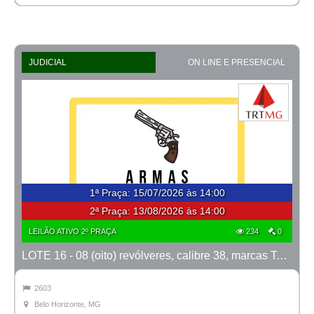
JUDICIAL
ON LINE E PRESENCIAL
1ª Praça
:
15/07/2026 às 14:00
2ª Praça:
13/08/2026 às 14:00
LEILÃO ATIVO 2º PRAÇA
234
0
LOTE 16 - 08 (oito) revólveres, calibre 38, marcas Taurus e Rossi
2603
Belo Horizonte, MG