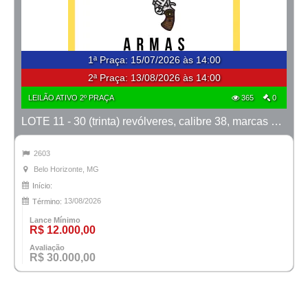
1ª Praça
:
15/07/2026 às 14:00
2ª Praça:
13/08/2026 às 14:00
LEILÃO ATIVO 2º PRAÇA
365
0
LOTE 11 - 30 (trinta) revólveres, calibre 38, marcas Taurus e Rossi
2603
Belo Horizonte, MG
Início:
13/08/2026
Término:
Lance Mínimo
R$ 12.000,00
Avaliação
R$ 30.000,00