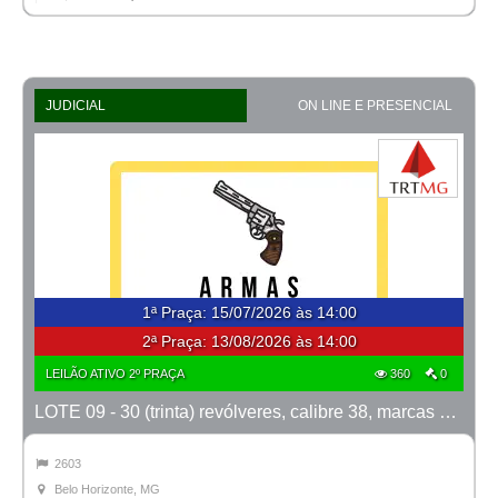
JUDICIAL
ON LINE E PRESENCIAL
1ª Praça
:
15/07/2026 às 14:00
2ª Praça:
13/08/2026 às 14:00
LEILÃO ATIVO 2º PRAÇA
360
0
LOTE 09 - 30 (trinta) revólveres, calibre 38, marcas Taurus e Rossi
2603
Belo Horizonte, MG