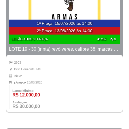
1ª Praça
:
15/07/2026 às 14:00
2ª Praça:
13/08/2026 às 14:00
LEILÃO ATIVO 2º PRAÇA
202
0
LOTE 19 - 30 (trinta) revólveres, calibre 38, marcas Taurus e Rossi
2603
Belo Horizonte, MG
Início:
13/08/2026
Término:
Lance Mínimo
R$ 12.000,00
Avaliação
R$ 30.000,00