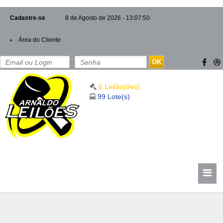
Cadastre-se
8 de Agosto de 2026 - 13:07:51
Área do Cliente
OK
6 Leilão(ões)
99 Lote(s)