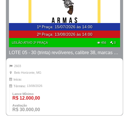
1ª Praça
:
15/07/2026 às 14:00
2ª Praça:
13/08/2026 às 14:00
LEILÃO ATIVO 2º PRAÇA
456
0
LOTE 05 - 30 (trinta) revólveres, calibre 38, marcas Taurus e Rossi
2603
Belo Horizonte, MG
Início:
13/08/2026
Término:
Lance Mínimo
R$ 12.000,00
Avaliação
R$ 30.000,00