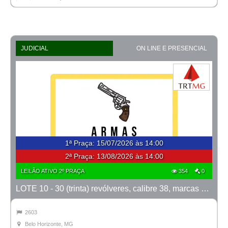
JUDICIAL
ON LINE E PRESENCIAL
1ª Praça
:
15/07/2026 às 14:00
2ª Praça:
13/08/2026 às 14:00
LEILÃO ATIVO 2º PRAÇA
354
0
LOTE 10 - 30 (trinta) revólveres, calibre 38, marcas Taurus e Rossi
2603
Belo Horizonte, MG