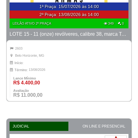
1ª Praça
:
15/07/2026 às 14:00
2ª Praça:
13/08/2026 às 14:00
LEILÃO ATIVO 2º PRAÇA
349
0
LOTE 15 - 11 (onze) revólveres, calibre 38, marca Taurus
2603
Belo Horizonte, MG
Início:
13/08/2026
Término:
Lance Mínimo
R$ 4.400,00
Avaliação
R$ 11.000,00
JUDICIAL
ON LINE E PRESENCIAL