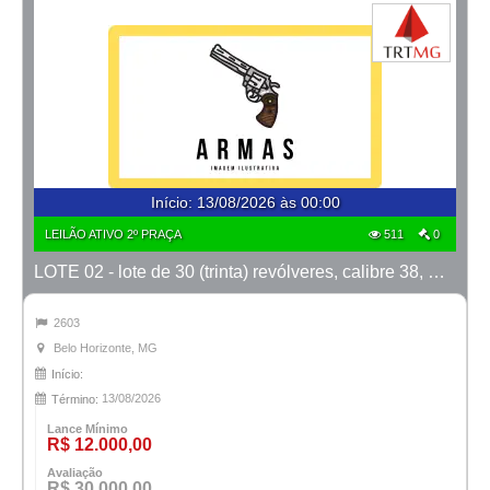
Início
:
13/08/2026 às 00:00
LEILÃO ATIVO 2º PRAÇA
511
0
LOTE 02 - lote de 30 (trinta) revólveres, calibre 38, marcas Taurus e Rossi
2603
Belo Horizonte, MG
Início:
13/08/2026
Término:
Lance Mínimo
R$ 12.000,00
Avaliação
R$ 30.000,00