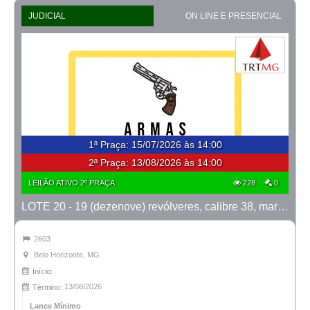
JUDICIAL
ON LINE E PRESENCIAL
1ª Praça
:
15/07/2026 às 14:00
2ª Praça:
13/08/2026 às 14:00
LEILÃO ATIVO 2º PRAÇA
228
0
LOTE 20 - 19 (dezenove) revólveres, calibre 38, marca Taurus
2603
Belo Horizonte, MG
Início:
13/08/2026
Término:
Lance Mínimo