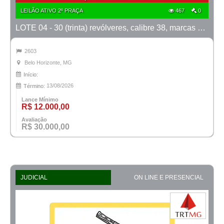
LEILÃO ATIVO 2º PRAÇA
467
0
LOTE 04 - 30 (trinta) revólveres, calibre 38, marcas Taurus e Rossi
2603
Belo Horizonte, MG
Início:
13/08/2026
Término:
Lance Mínimo
R$ 12.000,00
Avaliação
R$ 30.000,00
JUDICIAL
ON LINE E PRESENCIAL