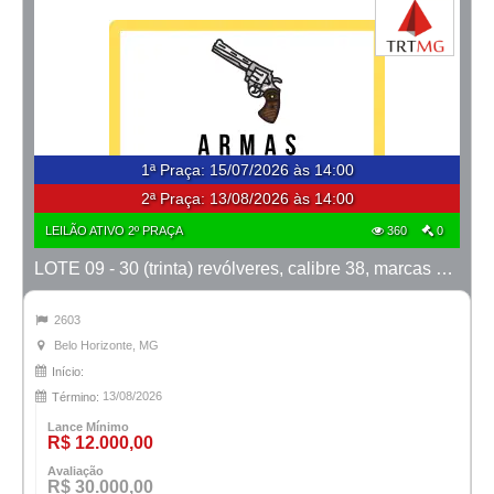
1ª Praça
:
15/07/2026 às 14:00
2ª Praça:
13/08/2026 às 14:00
LEILÃO ATIVO 2º PRAÇA
360
0
LOTE 09 - 30 (trinta) revólveres, calibre 38, marcas Taurus e Rossi
2603
Belo Horizonte, MG
Início:
13/08/2026
Término:
Lance Mínimo
R$ 12.000,00
Avaliação
R$ 30.000,00