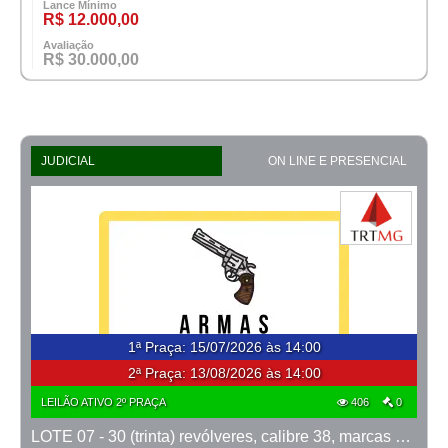
Lance Mínimo
R$ 12.000,00
Avaliação
R$ 30.000,00
JUDICIAL
ON LINE E PRESENCIAL
1ª Praça
:
15/07/2026 às 14:00
2ª Praça:
13/08/2026 às 14:00
LEILÃO ATIVO 2º PRAÇA
406
0
LOTE 07 - 30 (trinta) revólveres, calibre 38, marcas Taurus e Rossi