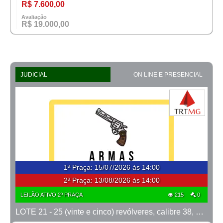
R$ 7.600,00
Avaliação
R$ 19.000,00
JUDICIAL
ON LINE E PRESENCIAL
1ª Praça
:
15/07/2026 às 14:00
2ª Praça:
13/08/2026 às 14:00
LEILÃO ATIVO 2º PRAÇA
215
0
LOTE 21 - 25 (vinte e cinco) revólveres, calibre 38, marcas Taurus e Rossi