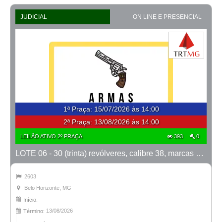
JUDICIAL
ON LINE E PRESENCIAL
1ª Praça
:
15/07/2026 às 14:00
2ª Praça:
13/08/2026 às 14:00
LEILÃO ATIVO 2º PRAÇA
393
0
LOTE 06 - 30 (trinta) revólveres, calibre 38, marcas Taurus e Rossi
2603
Belo Horizonte, MG
Início:
13/08/2026
Término: