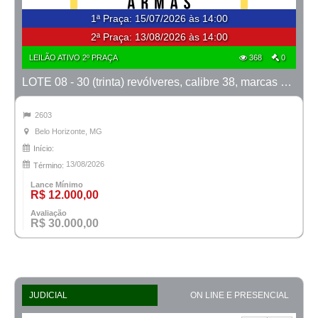
1ª Praça
:
15/07/2026 às 14:00
2ª Praça:
13/08/2026 às 14:00
LEILÃO ATIVO 2º PRAÇA
368
0
LOTE 08 - 30 (trinta) revólveres, calibre 38, marcas Taurus e Rossi
2603
Belo Horizonte, MG
Início:
13/08/2026
Término:
Lance Mínimo
R$ 12.000,00
Avaliação
R$ 30.000,00
JUDICIAL
ON LINE E PRESENCIAL