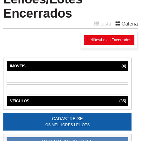
Encerrados
Lista
Galeria
Leilões/Lotes Encerrados
IMÓVEIS
(4)
MÁQUINAS
(1)
MÓVEIS
(6)
VEÍCULOS
(35)
CADASTRE-SE
OS MELHORES LEILÕES