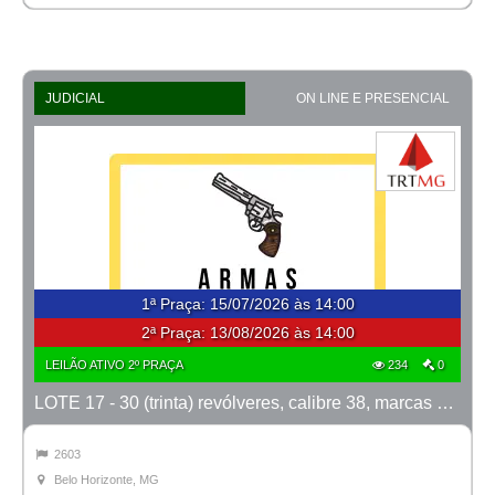
JUDICIAL
ON LINE E PRESENCIAL
1ª Praça
:
15/07/2026 às 14:00
2ª Praça:
13/08/2026 às 14:00
LEILÃO ATIVO 2º PRAÇA
234
0
LOTE 17 - 30 (trinta) revólveres, calibre 38, marcas Taurus e Rossi
2603
Belo Horizonte, MG