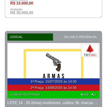
R$ 15.000,00
Avaliação
R$ 30.000,00
JUDICIAL
ON LINE E PRESENCIAL
1ª Praça
:
15/07/2026 às 14:00
2ª Praça:
13/08/2026 às 14:00
LEILÃO ATIVO 2º PRAÇA
359
0
LOTE 14 - 30 (trinta) revólveres, calibre 38, marcas Taurus e Rossi