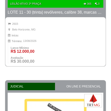
LEILÃO ATIVO 2º PRAÇA
365
0
LOTE 11 - 30 (trinta) revólveres, calibre 38, marcas Taurus e Rossi
2603
Belo Horizonte, MG
Início:
13/08/2026
Término:
Lance Mínimo
R$ 12.000,00
Avaliação
R$ 30.000,00
JUDICIAL
ON LINE E PRESENCIAL