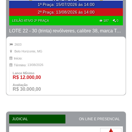
1ª Praça
:
15/07/2026 às 14:00
2ª Praça:
13/08/2026 às 14:00
LEILÃO ATIVO 2º PRAÇA
187
0
LOTE 22 - 30 (trinta) revólveres, calibre 38, marca Taurus
2603
Belo Horizonte, MG
Início:
13/08/2026
Término:
Lance Mínimo
R$ 12.000,00
Avaliação
R$ 30.000,00
JUDICIAL
ON LINE E PRESENCIAL