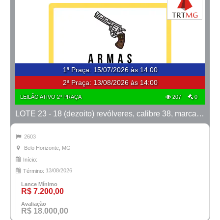
1ª Praça
:
15/07/2026 às 14:00
2ª Praça:
13/08/2026 às 14:00
LEILÃO ATIVO 2º PRAÇA
207
0
LOTE 23 - 18 (dezoito) revólveres, calibre 38, marcas Taurus e Rossi
2603
Belo Horizonte, MG
Início:
13/08/2026
Término:
Lance Mínimo
R$ 7.200,00
Avaliação
R$ 18.000,00