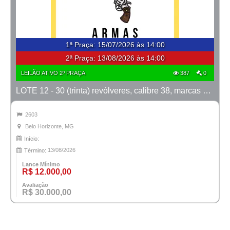
1ª Praça
:
15/07/2026 às 14:00
2ª Praça:
13/08/2026 às 14:00
LEILÃO ATIVO 2º PRAÇA
387
0
LOTE 12 - 30 (trinta) revólveres, calibre 38, marcas Taurus e Rossi
2603
Belo Horizonte, MG
Início:
13/08/2026
Término:
Lance Mínimo
R$ 12.000,00
Avaliação
R$ 30.000,00