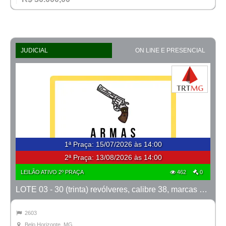
JUDICIAL
ON LINE E PRESENCIAL
1ª Praça
:
15/07/2026 às 14:00
2ª Praça:
13/08/2026 às 14:00
LEILÃO ATIVO 2º PRAÇA
462
0
LOTE 03 - 30 (trinta) revólveres, calibre 38, marcas Taurus e Rossi
2603
Belo Horizonte, MG