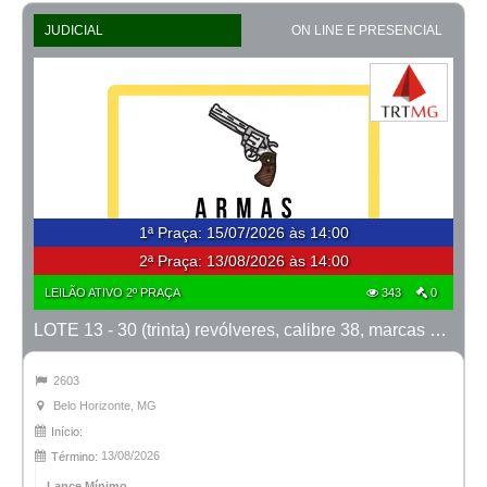
JUDICIAL
ON LINE E PRESENCIAL
1ª Praça
:
15/07/2026 às 14:00
2ª Praça:
13/08/2026 às 14:00
LEILÃO ATIVO 2º PRAÇA
343
0
LOTE 13 - 30 (trinta) revólveres, calibre 38, marcas Taurus e Rossi
2603
Belo Horizonte, MG
Início:
13/08/2026
Término:
Lance Mínimo