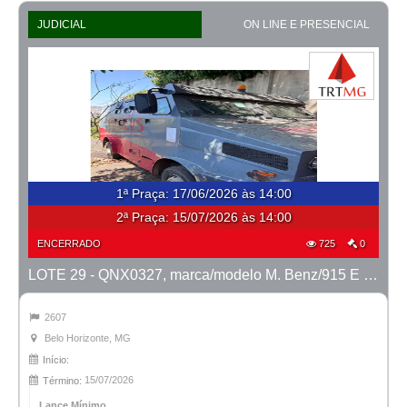
JUDICIAL
ON LINE E PRESENCIAL
1ª Praça
:
17/06/2026 às 14:00
2ª Praça:
15/07/2026 às 14:00
ENCERRADO
725
0
LOTE 29 - QNX0327, marca/modelo M. Benz/915 E MTX TVAL, ano 2016/2016
2607
Belo Horizonte, MG
Início:
15/07/2026
Término:
Lance Mínimo