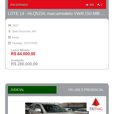
ENCERRADO
300
0
LOTE 14 - HLQ5234, marca/modelo VW/8.150 MIB Metropolis, ano 2011/2012
2607
Belo Horizonte, MG
Início:
15/07/2026
Término:
Lance Mínimo
R$ 84.000,00
Avaliação
R$ 280.000,00
JUDICIAL
ON LINE E PRESENCIAL