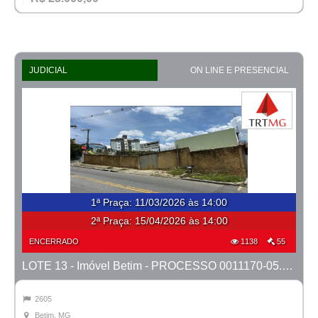
JUDICIAL
ON LINE E PRESENCIAL
1ª Praça
:
11/03/2026 às 14:00
2ª Praça:
15/04/2026 às 14:00
ENCERRADO
1138
55
LOTE 13 - Imóvel Betim - PROCESSO 0011170-05.2025-2ª BETIM
2605
Betim, MG