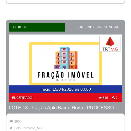
JUDICIAL
ON LINE E PRESENCIAL
Início
:
15/04/2026 às 00:00
ENCERRADO
816
1
LOTE 18 - Fração Apto Bairro Horto - PROCESSO 0010777-14.2020-38ª BH
2608
Belo Horizonte, MG