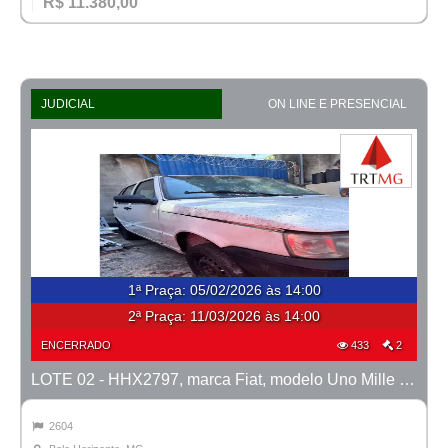
R$ 11.380,00
JUDICIAL
ON LINE E PRESENCIAL
1ª Praça
:
05/02/2026 às 14:00
2ª Praça:
11/03/2026 às 14:00
ENCERRADO
433
2
LOTE 02 - HHX2797, marca Fiat, modelo Uno Mille Fire Flex, ano 2008/2008
2604