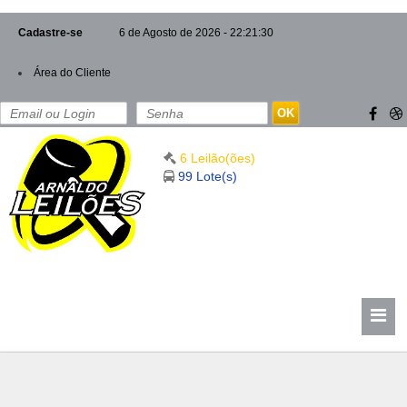
Cadastre-se
6 de Agosto de 2026 - 22:21:31
Área do Cliente
OK
6 Leilão(ões)
99 Lote(s)