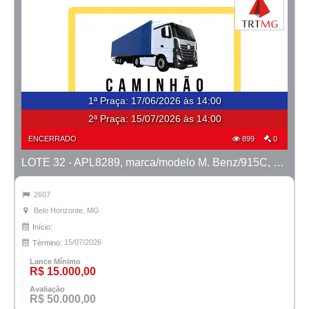
1ª Praça
:
17/06/2026 às 14:00
2ª Praça:
15/07/2026 às 14:00
ENCERRADO
899
0
LOTE 32 - APL8289, marca/modelo M. Benz/915C, ano 2007/2008
2607
Belo Horizonte, MG
Início:
15/07/2026
Término:
Lance Mínimo
R$ 15.000,00
Avaliação
R$ 50.000,00