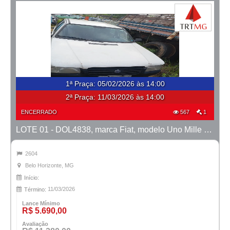
1ª Praça
:
05/02/2026 às 14:00
2ª Praça:
11/03/2026 às 14:00
ENCERRADO
567
1
LOTE 01 - DOL4838, marca Fiat, modelo Uno Mille Fire, ano 2004/2005
2604
Belo Horizonte, MG
Início:
11/03/2026
Término:
Lance Mínimo
R$ 5.690,00
Avaliação