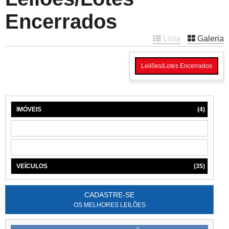
Encerrados
Lista
Galeria
Leilões/Lotes Encerrados
IMÓVEIS
(4)
MÁQUINAS
(1)
MÓVEIS
(6)
VEÍCULOS
(35)
CADASTRE-SE
OS MELHORES LEILÕES