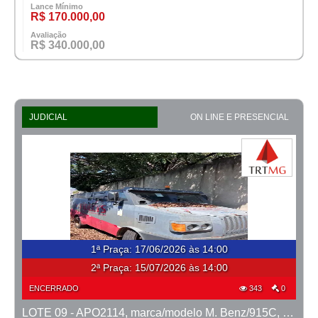
Lance Mínimo
R$ 170.000,00
Avaliação
R$ 340.000,00
JUDICIAL
ON LINE E PRESENCIAL
1ª Praça
:
17/06/2026 às 14:00
2ª Praça:
15/07/2026 às 14:00
ENCERRADO
343
0
LOTE 09 - APO2114, marca/modelo M. Benz/915C, ano 2007/2008