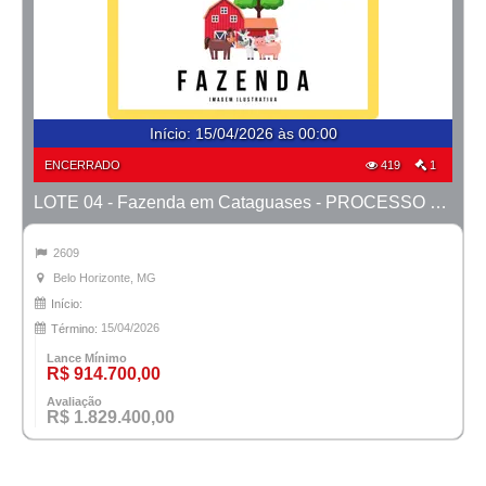
Início
:
15/04/2026 às 00:00
ENCERRADO
419
1
LOTE 04 - Fazenda em Cataguases - PROCESSO 9937456-81.2006-TJMG- COMARCA DE BH/MG
2609
Belo Horizonte, MG
Início:
15/04/2026
Término:
Lance Mínimo
R$ 914.700,00
Avaliação
R$ 1.829.400,00