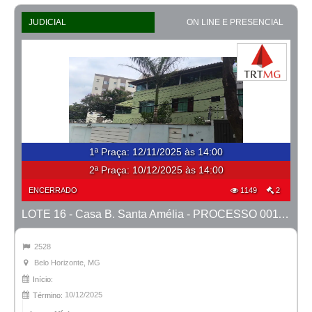
JUDICIAL
ON LINE E PRESENCIAL
1ª Praça
:
12/11/2025 às 14:00
2ª Praça:
10/12/2025 às 14:00
ENCERRADO
1149
2
LOTE 16 - Casa B. Santa Amélia - PROCESSO 0011392-75.2017-19ª BH
2528
Belo Horizonte, MG
Início:
10/12/2025
Término: