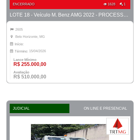
ENCERRADO
1628
1
LOTE 18 - Veículo M. Benz AMG 2022 - PROCESSO 0010588-41.2025-15ª BH
2605
Belo Horizonte, MG
Início:
15/04/2026
Término:
Lance Mínimo
R$ 255.000,00
Avaliação
R$ 510.000,00
JUDICIAL
ON LINE E PRESENCIAL