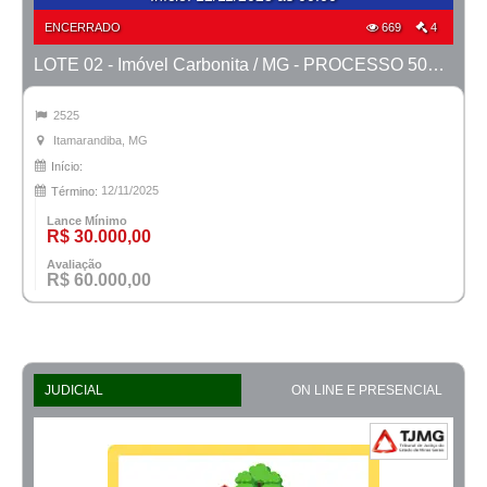
ENCERRADO
669
4
LOTE 02 - Imóvel Carbonita / MG - PROCESSO 5001127-40.2023-TJMG- COMARCA DE ITAMARANDIBA
2525
Itamarandiba, MG
Início:
12/11/2025
Término:
Lance Mínimo
R$ 30.000,00
Avaliação
R$ 60.000,00
JUDICIAL
ON LINE E PRESENCIAL