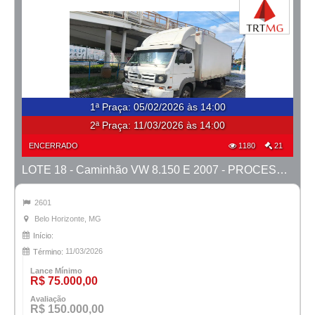
1ª Praça
:
05/02/2026 às 14:00
2ª Praça:
11/03/2026 às 14:00
ENCERRADO
1180
21
LOTE 18 - Caminhão VW 8.150 E 2007 - PROCESSO 0011039-27.2023-42ª BH
2601
Belo Horizonte, MG
Início:
11/03/2026
Término:
Lance Mínimo
R$ 75.000,00
Avaliação
R$ 150.000,00