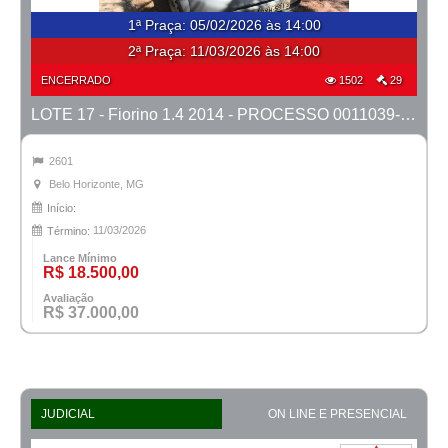
1ª Praça
:
05/02/2026 às 14:00
2ª Praça:
11/03/2026 às 14:00
ENCERRADO
1502
29
LOTE 17 - Fiorino 1.4 2014 - PROCESSO 0011039-27.2023-42ª BH
2601
Belo Horizonte, MG
Início:
11/03/2026
Término:
Lance Mínimo
R$ 18.500,00
Avaliação
R$ 37.000,00
JUDICIAL
ON LINE E PRESENCIAL