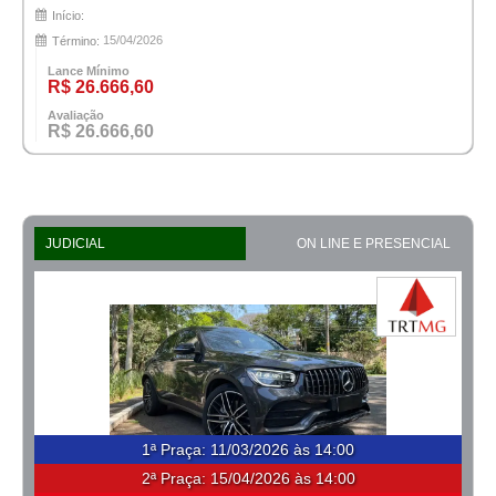
Início:
15/04/2026
Término:
Lance Mínimo
R$ 26.666,60
Avaliação
R$ 26.666,60
JUDICIAL
ON LINE E PRESENCIAL
1ª Praça
:
11/03/2026 às 14:00
2ª Praça:
15/04/2026 às 14:00