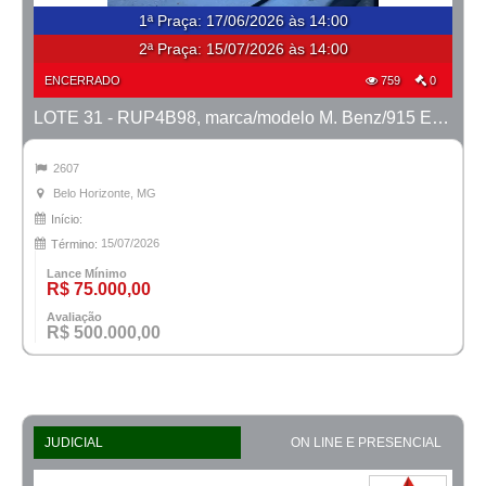
1ª Praça
:
17/06/2026 às 14:00
2ª Praça:
15/07/2026 às 14:00
ENCERRADO
759
0
LOTE 31 - RUP4B98, marca/modelo M. Benz/915 E MTX TVAL, ano 2020/2020
2607
Belo Horizonte, MG
Início:
15/07/2026
Término:
Lance Mínimo
R$ 75.000,00
Avaliação
R$ 500.000,00
JUDICIAL
ON LINE E PRESENCIAL