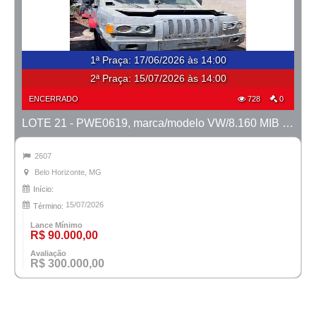
1ª Praça
:
17/06/2026 às 14:00
2ª Praça:
15/07/2026 às 14:00
ENCERRADO
728
0
LOTE 21 - PWE0619, marca/modelo VW/8.160 MIB Metropolis, ano 2014/2014
2607
Belo Horizonte, MG
Início:
15/07/2026
Término:
Lance Mínimo
R$ 90.000,00
Avaliação
R$ 300.000,00