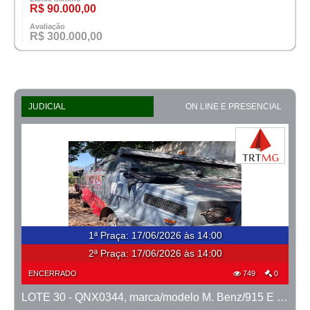
R$ 90.000,00
Avaliação
R$ 300.000,00
JUDICIAL
ON LINE E PRESENCIAL
1ª Praça
:
17/06/2026 às 14:00
2ª Praça:
17/06/2026 às 14:00
ENCERRADO
749
0
LOTE 30 - QNX0344, marca/modelo M. Benz/915 E MTX TVAL, ano 2016/2016