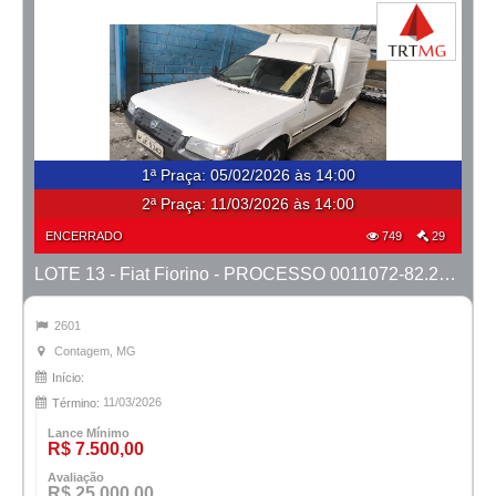
1ª Praça
:
05/02/2026 às 14:00
2ª Praça:
11/03/2026 às 14:00
ENCERRADO
749
29
LOTE 13 - Fiat Fiorino - PROCESSO 0011072-82.2023-1ª CONT.
2601
Contagem, MG
Início:
11/03/2026
Término:
Lance Mínimo
R$ 7.500,00
Avaliação
R$ 25.000,00