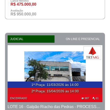
Lance Mínimo
R$ 475.000,00
Avaliação
R$ 950.000,00
JUDICIAL
ON LINE E PRESENCIAL
1ª Praça
:
11/03/2026 às 14:00
2ª Praça:
15/04/2026 às 14:00
ENCERRADO
987
61
LOTE 16 - Galpão Riacho das Pedras - PROCESSO 0010470-50.2018-6ª CONTAGEM