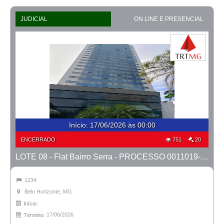
JUDICIAL
ON LINE E PRESENCIAL
Início
:
17/06/2026 às 00:00
ENCERRADO
751
20
LOTE 08 - Flat Bairro Serra - PROCESSO 0011019-93.2025-27ª BH
1234
Belo Horizonte, MG
Início:
17/06/2026
Término: