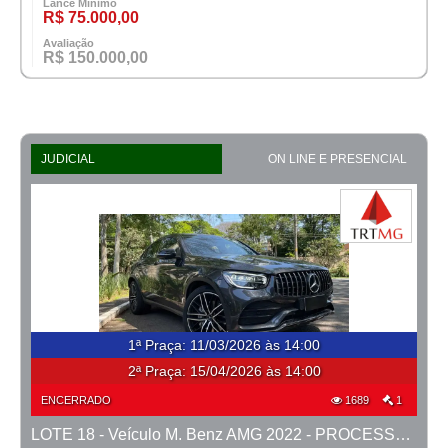
Lance Mínimo
R$ 75.000,00
Avaliação
R$ 150.000,00
JUDICIAL
ON LINE E PRESENCIAL
1ª Praça
:
11/03/2026 às 14:00
2ª Praça:
15/04/2026 às 14:00
ENCERRADO
1689
1
LOTE 18 - Veículo M. Benz AMG 2022 - PROCESSO 0010588-41.2025-15ª BH