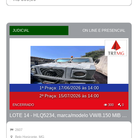
JUDICIAL
ON LINE E PRESENCIAL
1ª Praça
:
17/06/2026 às 14:00
2ª Praça:
15/07/2026 às 14:00
ENCERRADO
300
0
LOTE 14 - HLQ5234, marca/modelo VW/8.150 MIB Metropolis, ano 2011/2012
2607
Belo Horizonte, MG