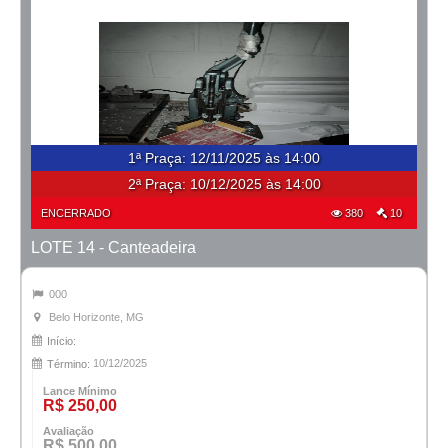
1ª Praça
:
12/11/2025 às 14:00
2ª Praça:
10/12/2025 às 14:00
ENCERRADO
380
10
LOTE 14 - Canteadeira
000
Belo Horizonte, MG
Início:
10/12/2025
Término:
Lance Mínimo
R$ 250,00
Avaliação
R$ 500,00