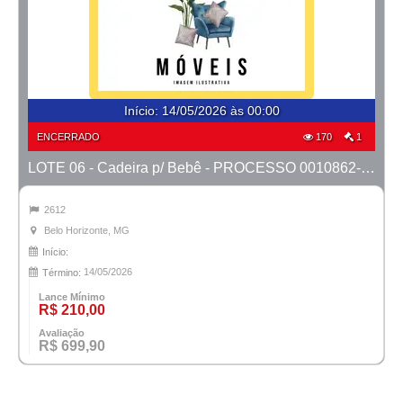
Início
:
14/05/2026 às 00:00
ENCERRADO
170
1
LOTE 06 - Cadeira p/ Bebê - PROCESSO 0010862-66.2023-41ª BH
2612
Belo Horizonte, MG
Início:
14/05/2026
Término:
Lance Mínimo
R$ 210,00
Avaliação
R$ 699,90