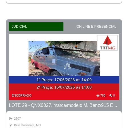
JUDICIAL
ON LINE E PRESENCIAL
1ª Praça
:
17/06/2026 às 14:00
2ª Praça:
15/07/2026 às 14:00
ENCERRADO
786
0
LOTE 29 - QNX0327, marca/modelo M. Benz/915 E MTX TVAL, ano 2016/2016
2607
Belo Horizonte, MG