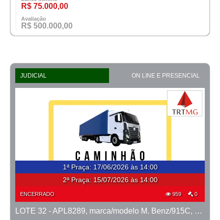
R$ 75.000,00
Avaliação
R$ 500.000,00
JUDICIAL
ON LINE E PRESENCIAL
1ª Praça
:
17/06/2026 às 14:00
2ª Praça:
15/07/2026 às 14:00
ENCERRADO
959
0
LOTE 32 - APL8289, marca/modelo M. Benz/915C, ano 2007/2008