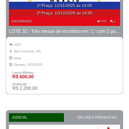
1ª Praça
:
12/11/2025 às 14:00
2ª Praça:
10/12/2025 às 14:00
ENCERRADO
770
1
LOTE 32 - Três mesas de escritório em "L" com 2 gavetas
2526
Belo Horizonte, MG
Início:
10/12/2025
Término:
Lance Mínimo
R$ 600,00
Avaliação
R$ 1.200,00
JUDICIAL
ON LINE E PRESENCIAL