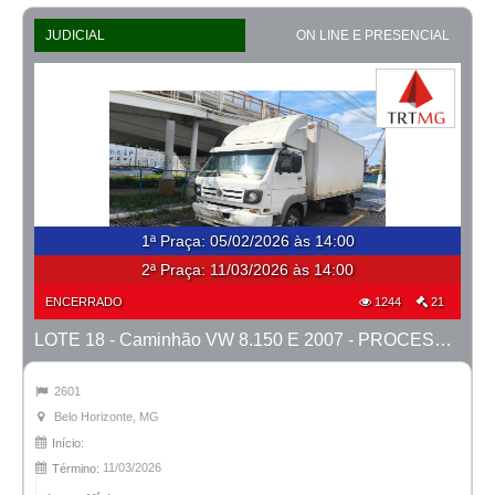
JUDICIAL
ON LINE E PRESENCIAL
1ª Praça
:
05/02/2026 às 14:00
2ª Praça:
11/03/2026 às 14:00
ENCERRADO
1244
21
LOTE 18 - Caminhão VW 8.150 E 2007 - PROCESSO 0011039-27.2023-42ª BH
2601
Belo Horizonte, MG
Início:
11/03/2026
Término: