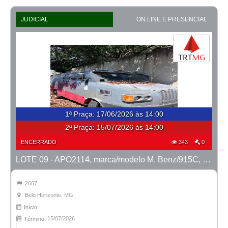
JUDICIAL
ON LINE E PRESENCIAL
1ª Praça
:
17/06/2026 às 14:00
2ª Praça:
15/07/2026 às 14:00
ENCERRADO
343
0
LOTE 09 - APO2114, marca/modelo M. Benz/915C, ano 2007/2008
2607
Belo Horizonte, MG
Início:
15/07/2026
Término: