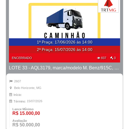
1ª Praça
:
17/06/2026 às 14:00
2ª Praça:
15/07/2026 às 14:00
ENCERRADO
837
0
LOTE 33 - AQL3179, marca/modelo M. Benz/915C, ano 2008/2008
2607
Belo Horizonte, MG
Início:
15/07/2026
Término:
Lance Mínimo
R$ 15.000,00
Avaliação
R$ 50.000,00