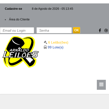
Cadastre-se
8 de Agosto de 2026 - 05:13:46
Área do Cliente
OK
6 Leilão(ões)
99 Lote(s)