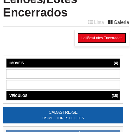
Encerrados
Lista
Galeria
Leilões/Lotes Encerrados
IMÓVEIS
(4)
MÁQUINAS
(1)
MÓVEIS
(6)
VEÍCULOS
(35)
CADASTRE-SE
OS MELHORES LEILÕES