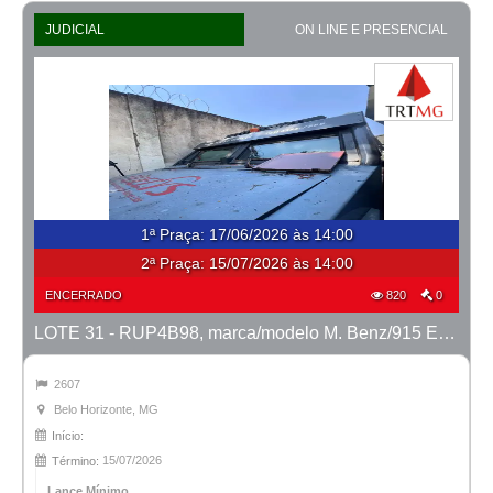
JUDICIAL
ON LINE E PRESENCIAL
1ª Praça
:
17/06/2026 às 14:00
2ª Praça:
15/07/2026 às 14:00
ENCERRADO
820
0
LOTE 31 - RUP4B98, marca/modelo M. Benz/915 E MTX TVAL, ano 2020/2020
2607
Belo Horizonte, MG
Início:
15/07/2026
Término:
Lance Mínimo