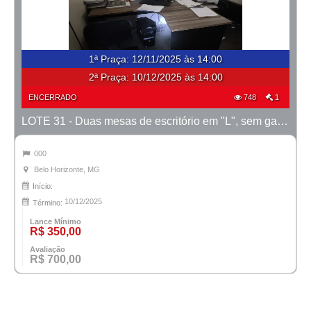
1ª Praça
:
12/11/2025 às 14:00
2ª Praça:
10/12/2025 às 14:00
ENCERRADO
748
1
LOTE 31 - Duas mesas de escritório em "L", sem gavetas
000
Belo Horizonte, MG
Início:
10/12/2025
Término:
Lance Mínimo
R$ 350,00
Avaliação
R$ 700,00