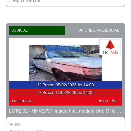
R$ 11.380,00
JUDICIAL
ON LINE E PRESENCIAL
1ª Praça
:
05/02/2026 às 14:00
2ª Praça:
11/03/2026 às 14:00
ENCERRADO
434
2
LOTE 02 - HHX2797, marca Fiat, modelo Uno Mille Fire Flex, ano 2008/2008
2604