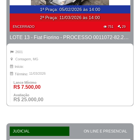
1ª Praça
:
05/02/2026 às 14:00
2ª Praça:
11/03/2026 às 14:00
ENCERRADO
751
29
LOTE 13 - Fiat Fiorino - PROCESSO 0011072-82.2023-1ª CONT.
2601
Contagem, MG
Início:
11/03/2026
Término:
Lance Mínimo
R$ 7.500,00
Avaliação
R$ 25.000,00
JUDICIAL
ON LINE E PRESENCIAL