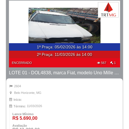
1ª Praça
:
05/02/2026 às 14:00
2ª Praça:
11/03/2026 às 14:00
ENCERRADO
567
1
LOTE 01 - DOL4838, marca Fiat, modelo Uno Mille Fire, ano 2004/2005
2604
Belo Horizonte, MG
Início:
11/03/2026
Término:
Lance Mínimo
R$ 5.690,00
Avaliação