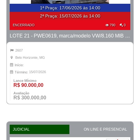
1ª Praça
:
17/06/2026 às 14:00
2ª Praça:
15/07/2026 às 14:00
ENCERRADO
790
0
LOTE 21 - PWE0619, marca/modelo VW/8.160 MIB Metropolis, ano 2014/2014
2607
Belo Horizonte, MG
Início:
15/07/2026
Término:
Lance Mínimo
R$ 90.000,00
Avaliação
R$ 300.000,00
JUDICIAL
ON LINE E PRESENCIAL