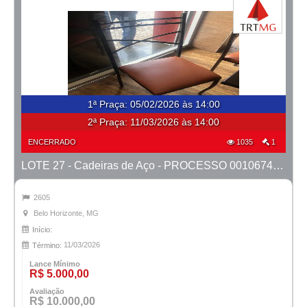
1ª Praça
:
05/02/2026 às 14:00
2ª Praça:
11/03/2026 às 14:00
ENCERRADO
1035
1
LOTE 27 - Cadeiras de Aço - PROCESSO 0010674-80.2023-15ª BH
2605
Belo Horizonte, MG
Início:
11/03/2026
Término:
Lance Mínimo
R$ 5.000,00
Avaliação
R$ 10.000,00