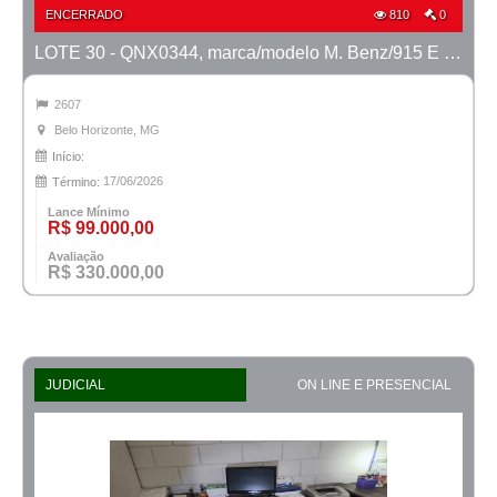
ENCERRADO
810
0
LOTE 30 - QNX0344, marca/modelo M. Benz/915 E MTX TVAL, ano 2016/2016
2607
Belo Horizonte, MG
Início:
17/06/2026
Término:
Lance Mínimo
R$ 99.000,00
Avaliação
R$ 330.000,00
JUDICIAL
ON LINE E PRESENCIAL