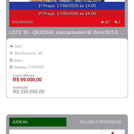
1ª Praça
:
17/06/2026 às 14:00
2ª Praça:
17/06/2026 às 14:00
ENCERRADO
807
0
LOTE 30 - QNX0344, marca/modelo M. Benz/915 E MTX TVAL, ano 2016/2016
2607
Belo Horizonte, MG
Início:
17/06/2026
Término:
Lance Mínimo
R$ 99.000,00
Avaliação
R$ 330.000,00
JUDICIAL
ON LINE E PRESENCIAL