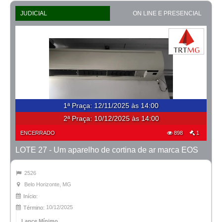
JUDICIAL
ON LINE E PRESENCIAL
1ª Praça
:
12/11/2025 às 14:00
2ª Praça:
10/12/2025 às 14:00
ENCERRADO
898
1
LOTE 27 - Um aparelho de cortina de ar marca EOS
2526
Belo Horizonte, MG
Início:
10/12/2025
Término:
Lance Mínimo