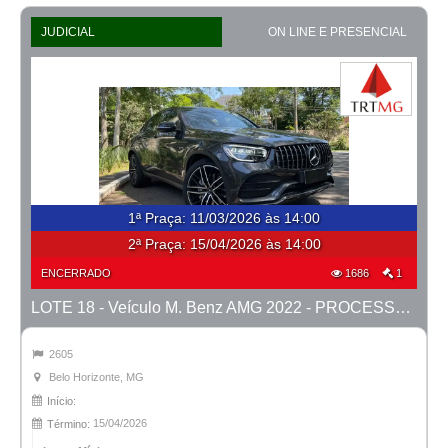
JUDICIAL
ON LINE E PRESENCIAL
1ª Praça
:
11/03/2026 às 14:00
2ª Praça:
15/04/2026 às 14:00
ENCERRADO
1686
1
LOTE 18 - Veículo M. Benz AMG 2022 - PROCESSO 0010588-41.2025-15ª BH
2605
Belo Horizonte, MG
Início:
15/04/2026
Término: