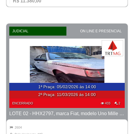
R$ 11.380,00
JUDICIAL
ON LINE E PRESENCIAL
1ª Praça
:
05/02/2026 às 14:00
2ª Praça:
11/03/2026 às 14:00
ENCERRADO
433
2
LOTE 02 - HHX2797, marca Fiat, modelo Uno Mille Fire Flex, ano 2008/2008
2604