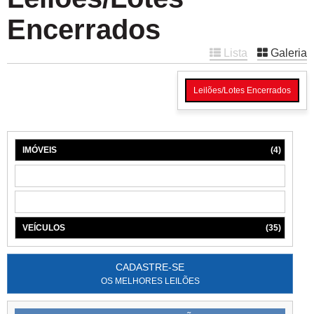
Encerrados
Lista
Galeria
Leilões/Lotes Encerrados
IMÓVEIS
(4)
MÁQUINAS
(1)
MÓVEIS
(6)
VEÍCULOS
(35)
CADASTRE-SE
OS MELHORES LEILÕES