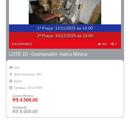
1ª Praça
:
12/11/2025 às 14:00
2ª Praça:
10/12/2025 às 14:00
ENCERRADO
364
3
LOTE 10 - Grampeador, marca Miruna
000
Belo Horizonte, MG
Início:
10/12/2025
Término:
Lance Mínimo
R$ 4.500,00
Avaliação
R$ 9.000,00