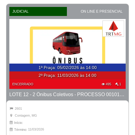
JUDICIAL
ON LINE E PRESENCIAL
1ª Praça
:
05/02/2026 às 14:00
2ª Praça:
11/03/2026 às 14:00
ENCERRADO
495
1
LOTE 12 - 2 Ônibus Coletivos - PROCESSO 0010148-76.2020-1ª CONT.
2601
Contagem, MG
Início:
11/03/2026
Término: