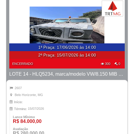
1ª Praça
:
17/06/2026 às 14:00
2ª Praça:
15/07/2026 às 14:00
ENCERRADO
300
0
LOTE 14 - HLQ5234, marca/modelo VW/8.150 MIB Metropolis, ano 2011/2012
2607
Belo Horizonte, MG
Início:
15/07/2026
Término:
Lance Mínimo
R$ 84.000,00
Avaliação
R$ 280.000,00