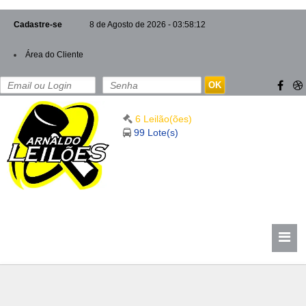
Cadastre-se
8 de Agosto de 2026 - 03:58:14
Área do Cliente
OK
6 Leilão(ões)
99 Lote(s)