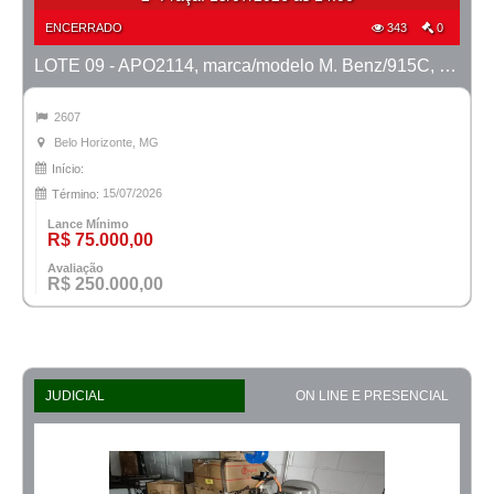
ENCERRADO
343
0
LOTE 09 - APO2114, marca/modelo M. Benz/915C, ano 2007/2008
2607
Belo Horizonte, MG
Início:
15/07/2026
Término:
Lance Mínimo
R$ 75.000,00
Avaliação
R$ 250.000,00
JUDICIAL
ON LINE E PRESENCIAL