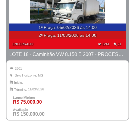
1ª Praça
:
05/02/2026 às 14:00
2ª Praça:
11/03/2026 às 14:00
ENCERRADO
1241
21
LOTE 18 - Caminhão VW 8.150 E 2007 - PROCESSO 0011039-27.2023-42ª BH
2601
Belo Horizonte, MG
Início:
11/03/2026
Término:
Lance Mínimo
R$ 75.000,00
Avaliação
R$ 150.000,00