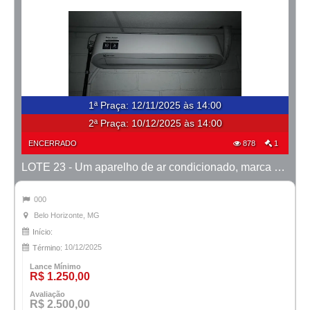
1ª Praça
:
12/11/2025 às 14:00
2ª Praça:
10/12/2025 às 14:00
ENCERRADO
878
1
LOTE 23 - Um aparelho de ar condicionado, marca Electrolux
000
Belo Horizonte, MG
Início:
10/12/2025
Término:
Lance Mínimo
R$ 1.250,00
Avaliação
R$ 2.500,00