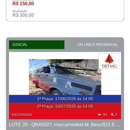
R$ 150,00
Avaliação
R$ 300,00
JUDICIAL
ON LINE E PRESENCIAL
1ª Praça
:
17/06/2026 às 14:00
2ª Praça:
15/07/2026 às 14:00
ENCERRADO
783
0
LOTE 29 - QNX0327, marca/modelo M. Benz/915 E MTX TVAL, ano 2016/2016