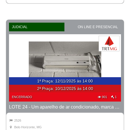
JUDICIAL
ON LINE E PRESENCIAL
1ª Praça
:
12/11/2025 às 14:00
2ª Praça:
10/12/2025 às 14:00
ENCERRADO
901
1
LOTE 24 - Um aparelho de ar condicionado, marca Consul
2526
Belo Horizonte, MG