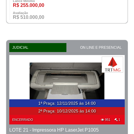
Lance Mínimo
R$ 255.000,00
Avaliação
R$ 510.000,00
JUDICIAL
ON LINE E PRESENCIAL
1ª Praça
:
12/11/2025 às 14:00
2ª Praça:
10/12/2025 às 14:00
ENCERRADO
951
1
LOTE 21 - Impressora HP LaserJet P1005