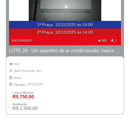
1ª Praça
:
12/11/2025 às 14:00
2ª Praça:
10/12/2025 às 14:00
ENCERRADO
883
1
LOTE 26 - Um aparelho de ar condicionado, marca Midea
000
Belo Horizonte, MG
Início:
10/12/2025
Término:
Lance Mínimo
R$ 750,00
Avaliação
R$ 1.500,00