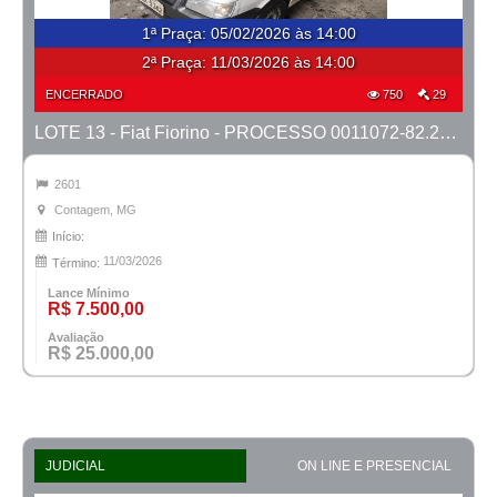
1ª Praça
:
05/02/2026 às 14:00
2ª Praça:
11/03/2026 às 14:00
ENCERRADO
750
29
LOTE 13 - Fiat Fiorino - PROCESSO 0011072-82.2023-1ª CONT.
2601
Contagem, MG
Início:
11/03/2026
Término:
Lance Mínimo
R$ 7.500,00
Avaliação
R$ 25.000,00
JUDICIAL
ON LINE E PRESENCIAL