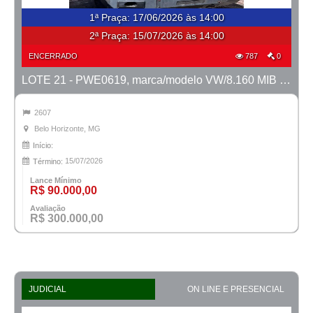
1ª Praça
:
17/06/2026 às 14:00
2ª Praça:
15/07/2026 às 14:00
ENCERRADO
787
0
LOTE 21 - PWE0619, marca/modelo VW/8.160 MIB Metropolis, ano 2014/2014
2607
Belo Horizonte, MG
Início:
15/07/2026
Término:
Lance Mínimo
R$ 90.000,00
Avaliação
R$ 300.000,00
JUDICIAL
ON LINE E PRESENCIAL