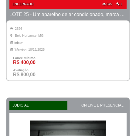
ENCERRADO
945
1
LOTE 25 - Um aparelho de ar condicionado, marca Admiral
2526
Belo Horizonte, MG
Início:
10/12/2025
Término:
Lance Mínimo
R$ 400,00
Avaliação
R$ 800,00
JUDICIAL
ON LINE E PRESENCIAL