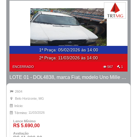
1ª Praça
:
05/02/2026 às 14:00
2ª Praça:
11/03/2026 às 14:00
ENCERRADO
567
1
LOTE 01 - DOL4838, marca Fiat, modelo Uno Mille Fire, ano 2004/2005
2604
Belo Horizonte, MG
Início:
11/03/2026
Término:
Lance Mínimo
R$ 5.690,00
Avaliação