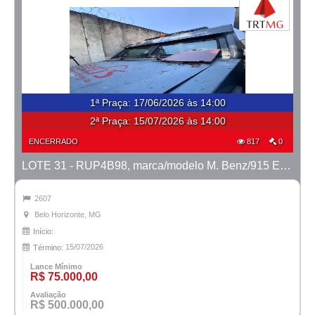
1ª Praça
:
17/06/2026 às 14:00
2ª Praça:
15/07/2026 às 14:00
ENCERRADO
817
0
LOTE 31 - RUP4B98, marca/modelo M. Benz/915 E MTX TVAL, ano 2020/2020
2607
Belo Horizonte, MG
Início:
15/07/2026
Término:
Lance Mínimo
R$ 75.000,00
Avaliação
R$ 500.000,00