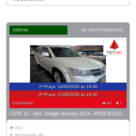
JUDICIAL
ON LINE E PRESENCIAL
1ª Praça
:
14/05/2026 às 14:00
2ª Praça:
17/06/2026 às 14:00
ENCERRADO
507
1
LOTE 15 - Veic. Dodge Journey 2014 - PROCESSO 0010757-52.2024-42ª BH
2612
Belo Horizonte, MG