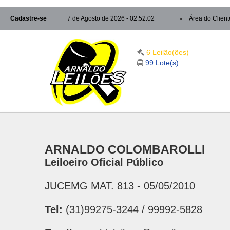
Cadastre-se
7 de Agosto de 2026 - 02:52:03
Área do Client
6 Leilão(ões)
99 Lote(s)
ARNALDO COLOMBAROLLI
Leiloeiro Oficial Público
JUCEMG MAT. 813 - 05/05/2010
Tel:
(31)99275-3244 / 99992-5828