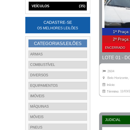
VEÍCULOS
(35)
CADASTRE-SE
OS MELHORES LEILÕES
1ª Praça
2ª Praça
CATEGORIAS/LEILÕES
ENCERRADO
ARMAS
COMBUSTÍVEL
2604
DIVERSOS
Belo Horizonte
Início:
EQUIPAMENTOS
11/03/
Término:
IMÓVEIS
MÁQUINAS
MÓVEIS
JUDICIAL
PNEUS