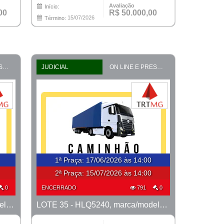
Avaliação
Início:
00
R$ 50.000,00
15/07/2026
Término:
ON LINE E PRESENCIAL
JUDICIAL
ON LINE E PRESENCIAL
1ª Praça
:
17/06/2026 às 14:00
2ª Praça:
15/07/2026 às 14:00
0
ENCERRADO
791
0
LOTE 34 - GVQ0388, marca/modelo Ford/Cargo 815 Rhinus800, ano 2001/2002
LOTE 35 - HLQ5240, marca/modelo VW/8.150 MIB Metropolis, ano 2011/2012