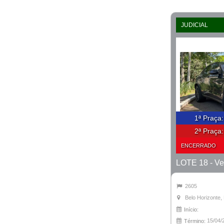
JUDICIAL
1ª Praça
2ª Praça
ENCERRADO
2605
Belo Horizonte
Início:
15/04/
Término: