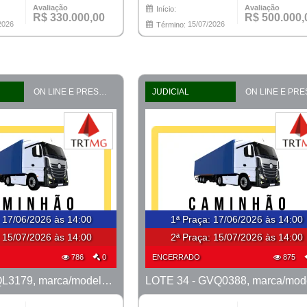
Avaliação
Avaliação
Início:
R$ 330.000,00
R$ 500.000,
2026
15/07/2026
Término:
ON LINE E PRESENCIAL
JUDICIAL
:
17/06/2026 às 14:00
1ª Praça
:
17/06/2026 às 14:00
:
15/07/2026 às 14:00
2ª Praça:
15/07/2026 às 14:00
786
0
ENCERRADO
875
LOTE 33 - AQL3179, marca/modelo M. Benz/915C, ano 2008/2008