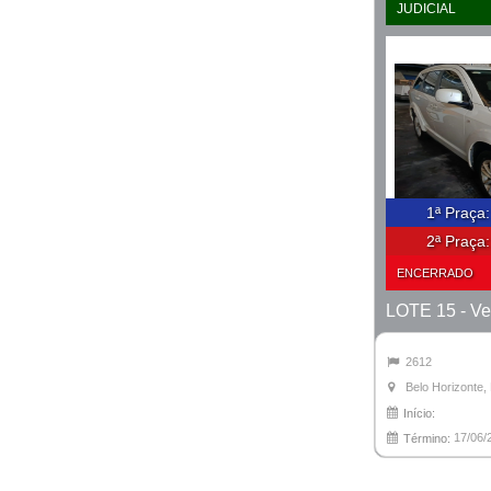
JUDICIAL
1ª Praça
2ª Praça
ENCERRADO
2612
Belo Horizonte
Início:
17/06/
Término: