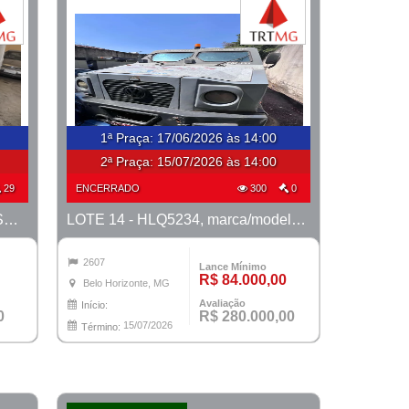
1ª Praça
:
17/06/2026 às 14:00
2ª Praça:
15/07/2026 às 14:00
29
ENCERRADO
300
0
LOTE 13 - Fiat Fiorino - PROCESSO 0011072-82.2023-1ª CONT.
LOTE 14 - HLQ5234, marca/modelo VW/8.150 MIB Metropolis, ano 2011/2012
2607
Lance Mínimo
R$ 84.000,00
Belo Horizonte, MG
Avaliação
Início:
0
R$ 280.000,00
15/07/2026
Término: