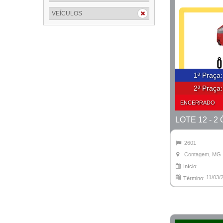
VEÍCULOS
1ª Praça
2ª Praça
ENCERRADO
2601
Contagem, MG
Início:
11/03/
Término: