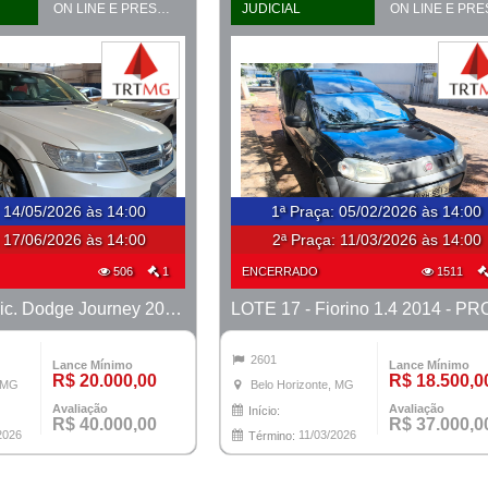
ON LINE E PRESENCIAL
JUDICIAL
:
14/05/2026 às 14:00
1ª Praça
:
05/02/2026 às 14:00
:
17/06/2026 às 14:00
2ª Praça:
11/03/2026 às 14:00
506
1
ENCERRADO
1511
LOTE 15 - Veic. Dodge Journey 2014 - PROCESSO 0010757-52.2024-42ª BH
2601
Lance Mínimo
Lance Mínimo
R$ 20.000,00
R$ 18.500,0
, MG
Belo Horizonte, MG
Avaliação
Avaliação
Início:
R$ 40.000,00
R$ 37.000,0
2026
11/03/2026
Término: