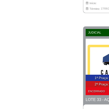
Início:
17/06/
Término:
JUDICIAL
1ª Praça
2ª Praça
ENCERRADO