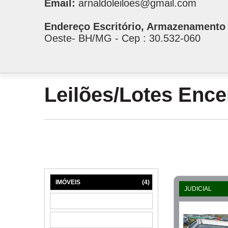
Email:
arnaldoleiloes@gmail.com
Endereço Escritório, Armazenamento 
Oeste- BH/MG - Cep : 30.532-060
Leilões/Lotes Enc
IMÓVEIS
(4)
JUDICIAL
MÁQUINAS
(1)
MÓVEIS
(6)