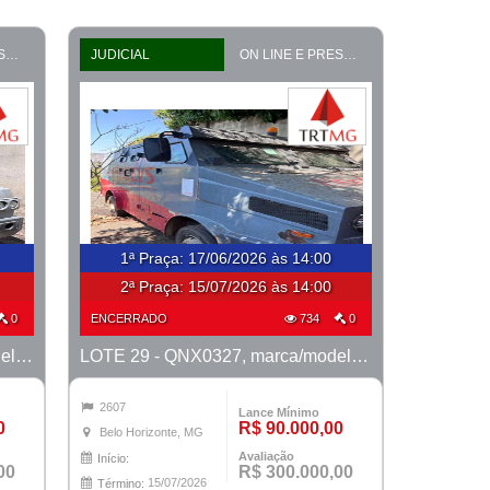
ON LINE E PRESENCIAL
JUDICIAL
ON LINE E PRESENCIAL
1ª Praça
:
17/06/2026 às 14:00
2ª Praça:
15/07/2026 às 14:00
0
ENCERRADO
734
0
LOTE 21 - PWE0619, marca/modelo VW/8.160 MIB Metropolis, ano 2014/2014
LOTE 29 - QNX0327, marca/modelo M. Benz/915 E MTX TVAL, ano 2016/2016
2607
Lance Mínimo
0
R$ 90.000,00
Belo Horizonte, MG
Avaliação
Início:
00
R$ 300.000,00
15/07/2026
Término: