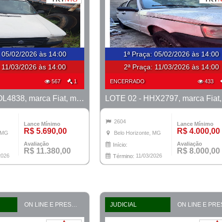
:
05/02/2026 às 14:00
1ª Praça
:
05/02/2026 às 14:00
:
11/03/2026 às 14:00
2ª Praça:
11/03/2026 às 14:00
567
1
ENCERRADO
433
LOTE 01 - DOL4838, marca Fiat, modelo Uno Mille Fire, ano 2004/2005
2604
Lance Mínimo
Lance Mínimo
R$ 5.690,00
R$ 4.000,00
, MG
Belo Horizonte, MG
Avaliação
Avaliação
Início:
R$ 11.380,00
R$ 8.000,00
2026
11/03/2026
Término:
ON LINE E PRESENCIAL
JUDICIAL