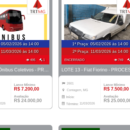
:
05/02/2026 às 14:00
1ª Praça
:
05/02/2026 às 14:00
:
11/03/2026 às 14:00
2ª Praça:
11/03/2026 às 14:00
495
1
ENCERRADO
749
LOTE 12 - 2 Ônibus Coletivos - PROCESSO 0010148-76.2020-1ª CONT.
2601
Lance Mínimo
Lance Mínimo
R$ 7.200,00
R$ 7.500,00
Contagem, MG
Avaliação
Avaliação
Início:
R$ 24.000,00
R$ 25.000,0
2026
11/03/2026
Término: