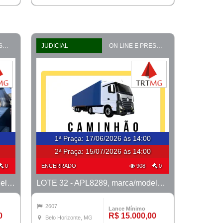
ON LINE E PRESENCIAL
JUDICIAL
ON LINE E PRESENCIAL
1ª Praça
:
17/06/2026 às 14:00
2ª Praça:
15/07/2026 às 14:00
0
ENCERRADO
908
0
LOTE 31 - RUP4B98, marca/modelo M. Benz/915 E MTX TVAL, ano 2020/2020
LOTE 32 - APL8289, marca/modelo M. Benz/915C, ano 2007/2008
2607
Lance Mínimo
0
R$ 15.000,00
Belo Horizonte, MG