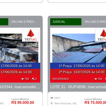
ON LINE E PRESENCIAL
JUDICIAL
:
17/06/2026 às 14:00
1ª Praça
:
17/06/2026 às 14:00
:
17/06/2026 às 14:00
2ª Praça:
15/07/2026 às 14:00
758
0
ENCERRADO
768
LOTE 30 - QNX0344, marca/modelo M. Benz/915 E MTX TVAL, ano 2016/2016
2607
Lance Mínimo
Lance Mínimo
R$ 99.000,00
R$ 75.000,0
, MG
Belo Horizonte, MG