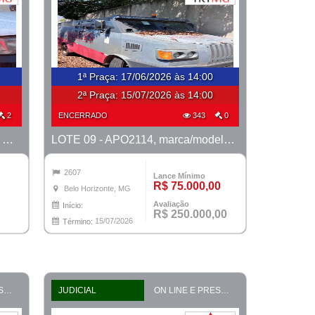
1ª Praça
:
17/06/2026 às 14:00
2ª Praça:
15/07/2026 às 14:00
2
ENCERRADO
343
0
LOTE 02 - HHX2797, marca Fiat, modelo Uno Mille Fire Flex, ano 2008/2008
LOTE 09 - APO2114, marca/modelo M. Benz/915C, ano 2007/2008
2607
Lance Mínimo
R$ 75.000,00
Belo Horizonte, MG
Avaliação
Início:
R$ 250.000,00
15/07/2026
Término:
ON LINE E PRESENCIAL
JUDICIAL
ON LINE E PRESENCIAL