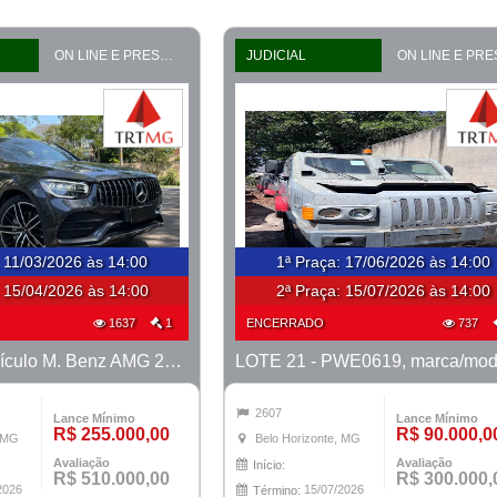
ON LINE E PRESENCIAL
JUDICIAL
:
11/03/2026 às 14:00
1ª Praça
:
17/06/2026 às 14:00
:
15/04/2026 às 14:00
2ª Praça:
15/07/2026 às 14:00
1637
1
ENCERRADO
737
LOTE 18 - Veículo M. Benz AMG 2022 - PROCESSO 0010588-41.2025-15ª BH
2607
Lance Mínimo
Lance Mínimo
R$ 255.000,00
R$ 90.000,0
, MG
Belo Horizonte, MG
Avaliação
Avaliação
Início:
R$ 510.000,00
R$ 300.000,
2026
15/07/2026
Término: