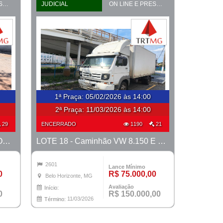
ON LINE E PRESENCIAL
JUDICIAL
ON LINE E PRESENCIAL
1ª Praça
:
05/02/2026 às 14:00
2ª Praça:
11/03/2026 às 14:00
29
ENCERRADO
1190
21
LOTE 17 - Fiorino 1.4 2014 - PROCESSO 0011039-27.2023-42ª BH
LOTE 18 - Caminhão VW 8.150 E 2007 - PROCESSO 0011039-27.2023-42ª BH
2601
Lance Mínimo
0
R$ 75.000,00
Belo Horizonte, MG
Avaliação
Início:
0
R$ 150.000,00
11/03/2026
Término: