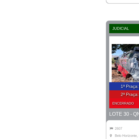
JUDICIAL
1ª Praça
2ª Praça
ENCERRADO
2607
Belo Horizonte