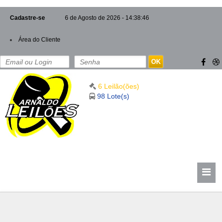
Cadastre-se
6 de Agosto de 2026 - 14:38:46
Área do Cliente
OK
6 Leilão(ões)
98 Lote(s)