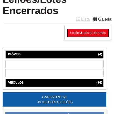
Encerrados
Lista
Galeria
Leilões/Lotes Encerrados
IMÓVEIS
(4)
MÁQUINAS
(1)
MÓVEIS
(6)
VEÍCULOS
(34)
CADASTRE-SE
OS MELHORES LEILÕES