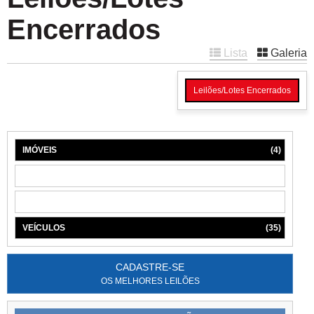
Encerrados
Lista
Galeria
Leilões/Lotes Encerrados
IMÓVEIS
(4)
MÁQUINAS
(1)
MÓVEIS
(6)
VEÍCULOS
(35)
CADASTRE-SE
OS MELHORES LEILÕES