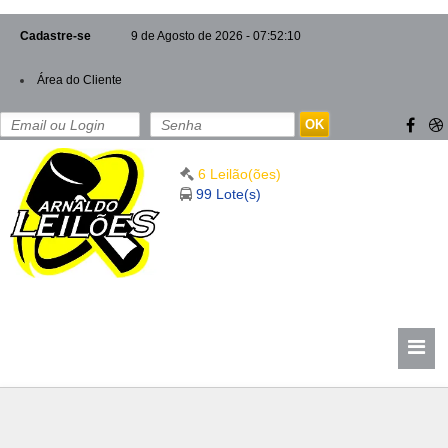
Cadastre-se
9 de Agosto de 2026 - 07:52:10
Área do Cliente
OK
6 Leilão(ões)
99 Lote(s)