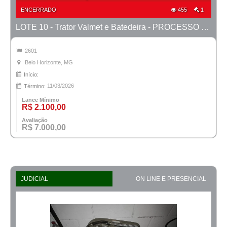
ENCERRADO
455
1
LOTE 10 - Trator Valmet e Batedeira - PROCESSO 0041700-45.2009-1ª CONT.
2601
Belo Horizonte, MG
Início:
11/03/2026
Término:
Lance Mínimo
R$ 2.100,00
Avaliação
R$ 7.000,00
JUDICIAL
ON LINE E PRESENCIAL