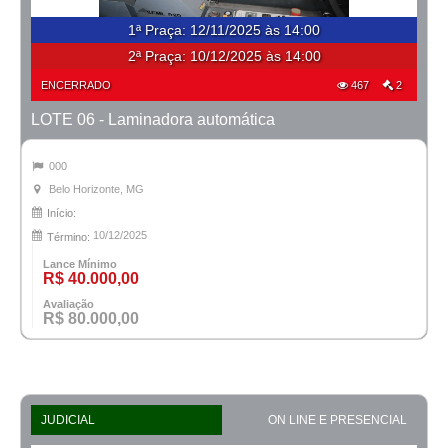
1ª Praça
:
12/11/2025 às 14:00
2ª Praça:
10/12/2025 às 14:00
ENCERRADO
467
2
LOTE 06 - Laminadora automática
000
Belo Horizonte, MG
Início:
10/12/2025
Término:
Lance Mínimo
R$ 40.000,00
Avaliação
R$ 80.000,00
JUDICIAL
ON LINE E PRESENCIAL