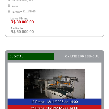
Itamarandiba, MG
Início:
12/11/2025
Término:
Lance Mínimo
R$ 30.000,00
Avaliação
R$ 60.000,00
JUDICIAL
ON LINE E PRESENCIAL
1ª Praça
:
12/11/2025 às 14:00
2ª Praça:
10/12/2025 às 14:00