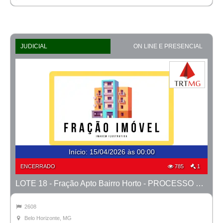
JUDICIAL
ON LINE E PRESENCIAL
Início
:
15/04/2026 às 00:00
ENCERRADO
785
1
LOTE 18 - Fração Apto Bairro Horto - PROCESSO 0010777-14.2020-38ª BH
2608
Belo Horizonte, MG