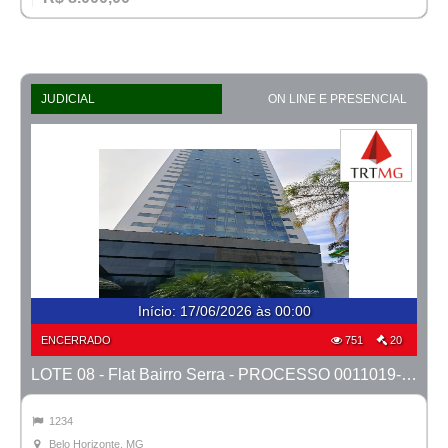
JUDICIAL
ON LINE E PRESENCIAL
Início
:
17/06/2026 às 00:00
ENCERRADO
751
20
LOTE 08 - Flat Bairro Serra - PROCESSO 0011019-93.2025-27ª BH
1234
Belo Horizonte, MG