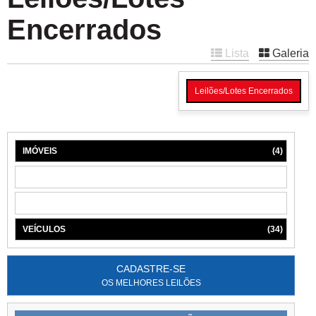
Encerrados
Lista
Galeria
Leilões/Lotes Encerrados
IMÓVEIS
(4)
MÁQUINAS
(1)
MÓVEIS
(6)
VEÍCULOS
(34)
CADASTRE-SE
OS MELHORES LEILÕES