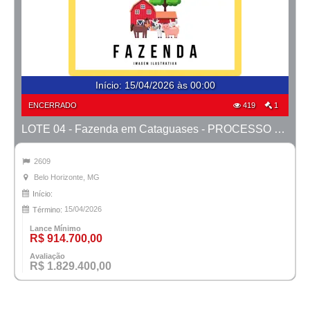
Início
:
15/04/2026 às 00:00
ENCERRADO
419
1
LOTE 04 - Fazenda em Cataguases - PROCESSO 9937456-81.2006-TJMG- COMARCA DE BH/MG
2609
Belo Horizonte, MG
Início:
15/04/2026
Término:
Lance Mínimo
R$ 914.700,00
Avaliação
R$ 1.829.400,00