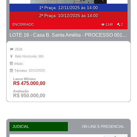
1ª Praça
:
12/11/2025 às 14:00
2ª Praça:
10/12/2025 às 14:00
ENCERRADO
1148
2
LOTE 16 - Casa B. Santa Amélia - PROCESSO 0011392-75.2017-19ª BH
2528
Belo Horizonte, MG
Início:
10/12/2025
Término:
Lance Mínimo
R$ 475.000,00
Avaliação
R$ 950.000,00
JUDICIAL
ON LINE E PRESENCIAL