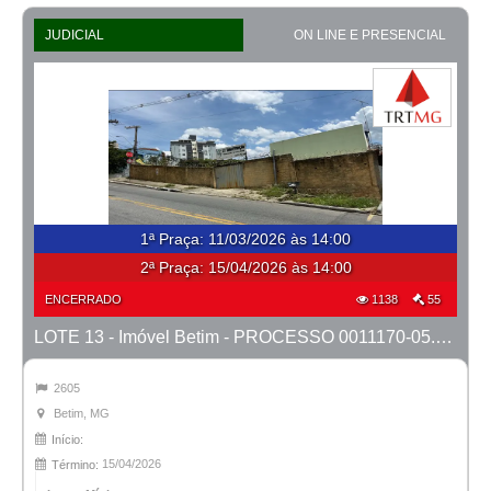
JUDICIAL
ON LINE E PRESENCIAL
1ª Praça
:
11/03/2026 às 14:00
2ª Praça:
15/04/2026 às 14:00
ENCERRADO
1138
55
LOTE 13 - Imóvel Betim - PROCESSO 0011170-05.2025-2ª BETIM
2605
Betim, MG
Início:
15/04/2026
Término: