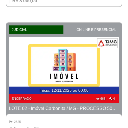
R$ 8.000,00
JUDICIAL
ON LINE E PRESENCIAL
Início
:
12/11/2025 às 00:00
ENCERRADO
668
4
LOTE 02 - Imóvel Carbonita / MG - PROCESSO 5001127-40.2023-TJMG- COMARCA DE ITAMARANDIBA
2525