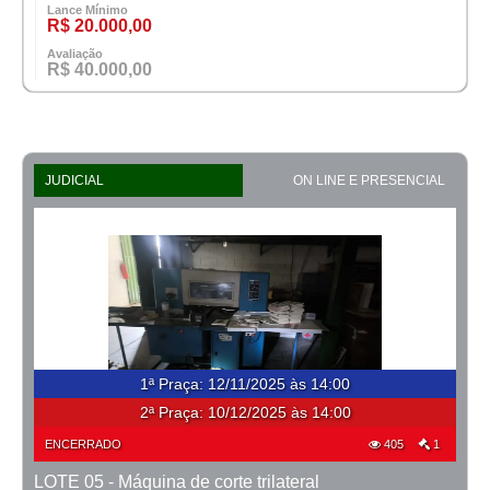
Lance Mínimo
R$ 20.000,00
Avaliação
R$ 40.000,00
JUDICIAL
ON LINE E PRESENCIAL
1ª Praça
:
12/11/2025 às 14:00
2ª Praça:
10/12/2025 às 14:00
ENCERRADO
405
1
LOTE 05 - Máquina de corte trilateral