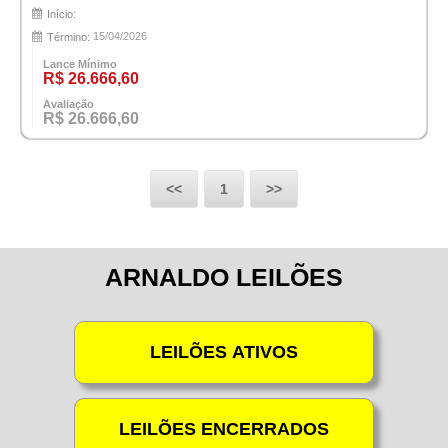
Início:
15/04/2026
Término:
Lance Mínimo
R$ 26.666,60
Avaliação
R$ 26.666,60
<<
1
>>
ARNALDO LEILÕES