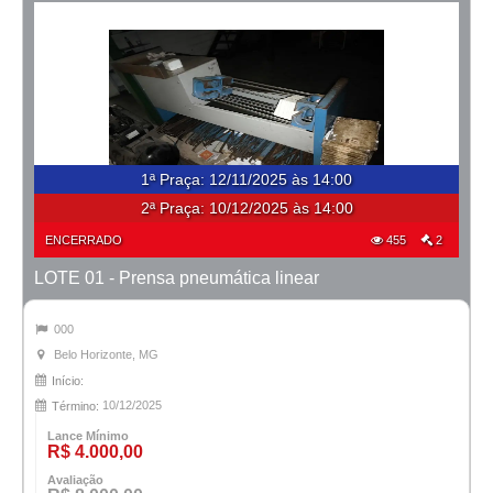
1ª Praça
:
12/11/2025 às 14:00
2ª Praça:
10/12/2025 às 14:00
ENCERRADO
455
2
LOTE 01 - Prensa pneumática linear
000
Belo Horizonte, MG
Início:
10/12/2025
Término:
Lance Mínimo
R$ 4.000,00
Avaliação