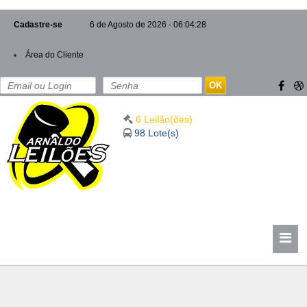
Cadastre-se
6 de Agosto de 2026 - 06:04:29
Área do Cliente
OK
6 Leilão(ões)
98 Lote(s)