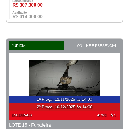
Lance Mínimo
R$ 307.300,00
Avaliação
R$ 614.000,00
JUDICIAL
ON LINE E PRESENCIAL
1ª Praça
:
12/11/2025 às 14:00
2ª Praça:
10/12/2025 às 14:00
ENCERRADO
372
1
LOTE 15 - Furadeira