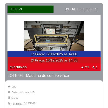
JUDICIAL
ON LINE E PRESENCIAL
1ª Praça
:
12/11/2025 às 14:00
2ª Praça:
10/12/2025 às 14:00
ENCERRADO
571
2
LOTE 04 - Máquina de corte e vinco
000
Belo Horizonte, MG
Início:
10/12/2025
Término: