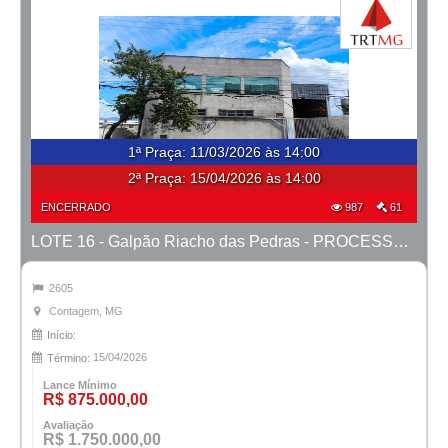
1ª Praça
:
11/03/2026 às 14:00
2ª Praça:
15/04/2026 às 14:00
ENCERRADO
987
61
LOTE 16 - Galpão Riacho das Pedras - PROCESSO 0010470-50.2018-6ª CONTAGEM
2605
Contagem, MG
Início:
15/04/2026
Término:
Lance Mínimo
R$ 875.000,00
Avaliação
R$ 1.750.000,00