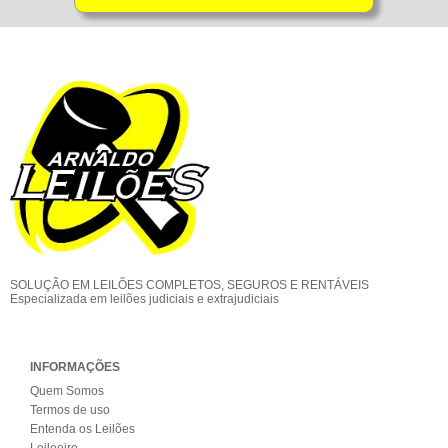
SOLUÇÃO EM LEILÕES COMPLETOS, SEGUROS E RENTÁVEIS
Especializada em leilões judiciais e extrajudiciais
INFORMAÇÕES
Quem Somos
Termos de uso
Entenda os Leilões
Leiloeiro