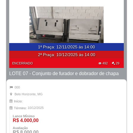
1ª Praça
:
12/11/2025 às 14:00
2ª Praça:
10/12/2025 às 14:00
ENCERRADO
492
29
LOTE 07 - Conjunto de furador e dobrador de chapa
000
Belo Horizonte, MG
Início:
10/12/2025
Término:
Lance Mínimo
R$ 4.000,00
Avaliação
R$ 8.000,00