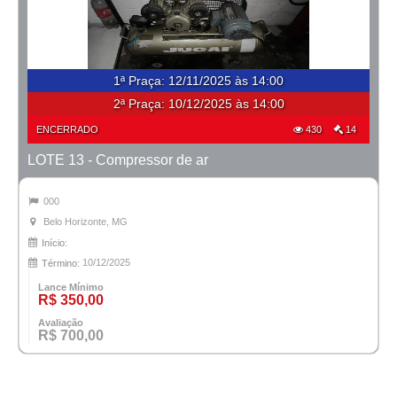
1ª Praça
:
12/11/2025 às 14:00
2ª Praça:
10/12/2025 às 14:00
ENCERRADO
430
14
LOTE 13 - Compressor de ar
000
Belo Horizonte, MG
Início:
10/12/2025
Término:
Lance Mínimo
R$ 350,00
Avaliação
R$ 700,00