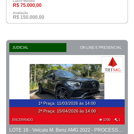
Lance Mínimo
R$ 75.000,00
Avaliação
R$ 150.000,00
JUDICIAL
ON LINE E PRESENCIAL
1ª Praça
:
11/03/2026 às 14:00
2ª Praça:
15/04/2026 às 14:00
ENCERRADO
1700
1
LOTE 18 - Veículo M. Benz AMG 2022 - PROCESSO 0010588-41.2025-15ª BH