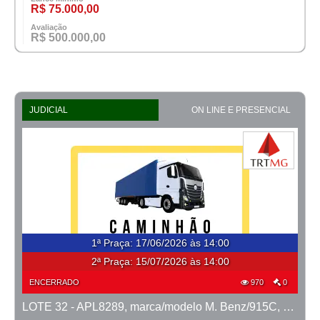
R$ 75.000,00
Avaliação
R$ 500.000,00
JUDICIAL
ON LINE E PRESENCIAL
1ª Praça
:
17/06/2026 às 14:00
2ª Praça:
15/07/2026 às 14:00
ENCERRADO
970
0
LOTE 32 - APL8289, marca/modelo M. Benz/915C, ano 2007/2008