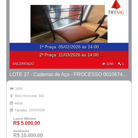
1ª Praça
:
05/02/2026 às 14:00
2ª Praça:
11/03/2026 às 14:00
ENCERRADO
1046
1
LOTE 27 - Cadeiras de Aço - PROCESSO 0010674-80.2023-15ª BH
2605
Belo Horizonte, MG
Início:
11/03/2026
Término:
Lance Mínimo
R$ 5.000,00
Avaliação
R$ 10.000,00