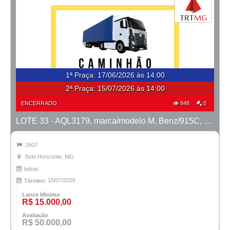
1ª Praça
:
17/06/2026 às 14:00
2ª Praça:
15/07/2026 às 14:00
ENCERRADO
848
0
LOTE 33 - AQL3179, marca/modelo M. Benz/915C, ano 2008/2008
2607
Belo Horizonte, MG
Início:
15/07/2026
Término:
Lance Mínimo
R$ 15.000,00
Avaliação
R$ 50.000,00