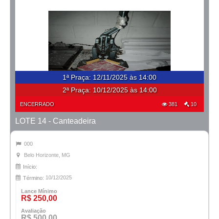
1ª Praça
:
12/11/2025 às 14:00
2ª Praça:
10/12/2025 às 14:00
ENCERRADO
381
10
LOTE 14 - Canteadeira
000
Belo Horizonte, MG
Início:
10/12/2025
Término:
Lance Mínimo
R$ 250,00
Avaliação
R$ 500,00