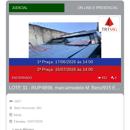
JUDICIAL
ON LINE E PRESENCIAL
1ª Praça
:
17/06/2026 às 14:00
2ª Praça:
15/07/2026 às 14:00
ENCERRADO
831
0
LOTE 31 - RUP4B98, marca/modelo M. Benz/915 E MTX TVAL, ano 2020/2020
2607
Belo Horizonte, MG
Início:
15/07/2026
Término:
Lance Mínimo