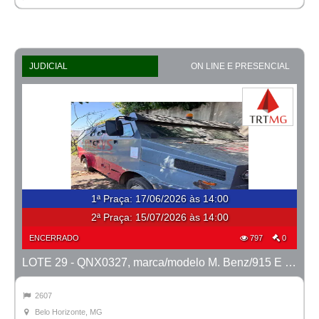
JUDICIAL
ON LINE E PRESENCIAL
1ª Praça
:
17/06/2026 às 14:00
2ª Praça:
15/07/2026 às 14:00
ENCERRADO
797
0
LOTE 29 - QNX0327, marca/modelo M. Benz/915 E MTX TVAL, ano 2016/2016
2607
Belo Horizonte, MG