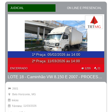
JUDICIAL
ON LINE E PRESENCIAL
1ª Praça
:
05/02/2026 às 14:00
2ª Praça:
11/03/2026 às 14:00
ENCERRADO
1255
21
LOTE 18 - Caminhão VW 8.150 E 2007 - PROCESSO 0011039-27.2023-42ª BH
2601
Belo Horizonte, MG
Início:
11/03/2026
Término: