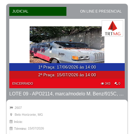
JUDICIAL
ON LINE E PRESENCIAL
1ª Praça
:
17/06/2026 às 14:00
2ª Praça:
15/07/2026 às 14:00
ENCERRADO
343
0
LOTE 09 - APO2114, marca/modelo M. Benz/915C, ano 2007/2008
2607
Belo Horizonte, MG
Início:
15/07/2026
Término: