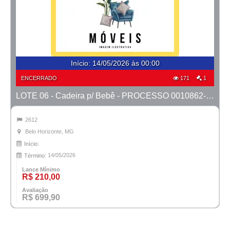
Início
:
14/05/2026 às 00:00
ENCERRADO
171
1
LOTE 06 - Cadeira p/ Bebê - PROCESSO 0010862-66.2023-41ª BH
2612
Belo Horizonte, MG
Início:
14/05/2026
Término:
Lance Mínimo
R$ 210,00
Avaliação
R$ 699,90