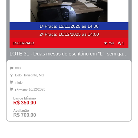
1ª Praça
:
12/11/2025 às 14:00
2ª Praça:
10/12/2025 às 14:00
ENCERRADO
759
1
LOTE 31 - Duas mesas de escritório em "L", sem gavetas
000
Belo Horizonte, MG
Início:
10/12/2025
Término:
Lance Mínimo
R$ 350,00
Avaliação
R$ 700,00