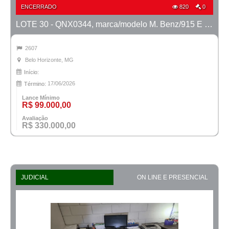
ENCERRADO
820
0
LOTE 30 - QNX0344, marca/modelo M. Benz/915 E MTX TVAL, ano 2016/2016
2607
Belo Horizonte, MG
Início:
17/06/2026
Término:
Lance Mínimo
R$ 99.000,00
Avaliação
R$ 330.000,00
JUDICIAL
ON LINE E PRESENCIAL