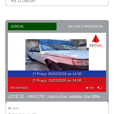
R$ 11.380,00
JUDICIAL
ON LINE E PRESENCIAL
1ª Praça
:
05/02/2026 às 14:00
2ª Praça:
11/03/2026 às 14:00
ENCERRADO
434
2
LOTE 02 - HHX2797, marca Fiat, modelo Uno Mille Fire Flex, ano 2008/2008
2604