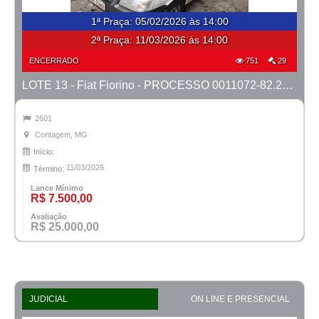
1ª Praça
:
05/02/2026 às 14:00
2ª Praça:
11/03/2026 às 14:00
ENCERRADO
751
29
LOTE 13 - Fiat Fiorino - PROCESSO 0011072-82.2023-1ª CONT.
2601
Contagem, MG
Início:
11/03/2026
Término:
Lance Mínimo
R$ 7.500,00
Avaliação
R$ 25.000,00
JUDICIAL
ON LINE E PRESENCIAL