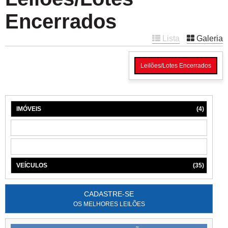
Encerrados
Lista
Galeria
Leilões/Lotes Encerrados
IMÓVEIS
(4)
MÁQUINAS
(1)
MÓVEIS
(6)
VEÍCULOS
(35)
CADASTRE-SE
OS MELHORES LEILÕES