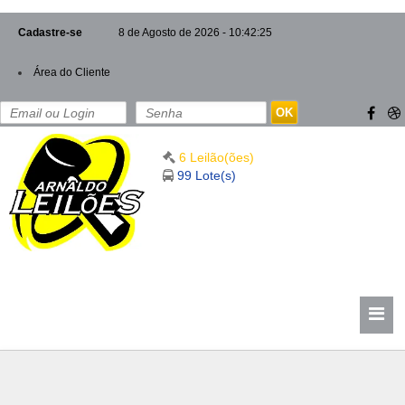
Cadastre-se
8 de Agosto de 2026 - 10:42:27
Área do Cliente
OK
6 Leilão(ões)
99 Lote(s)