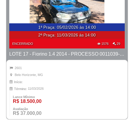
1ª Praça
:
05/02/2026 às 14:00
2ª Praça:
11/03/2026 às 14:00
ENCERRADO
1576
29
LOTE 17 - Fiorino 1.4 2014 - PROCESSO 0011039-27.2023-42ª BH
2601
Belo Horizonte, MG
Início:
11/03/2026
Término:
Lance Mínimo
R$ 18.500,00
Avaliação
R$ 37.000,00