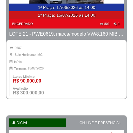
1ª Praça
:
17/06/2026 às 14:00
2ª Praça:
15/07/2026 às 14:00
ENCERRADO
801
0
LOTE 21 - PWE0619, marca/modelo VW/8.160 MIB Metropolis, ano 2014/2014
2607
Belo Horizonte, MG
Início:
15/07/2026
Término:
Lance Mínimo
R$ 90.000,00
Avaliação
R$ 300.000,00
JUDICIAL
ON LINE E PRESENCIAL