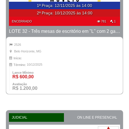
1ª Praça
:
12/11/2025 às 14:00
2ª Praça:
10/12/2025 às 14:00
ENCERRADO
781
1
LOTE 32 - Três mesas de escritório em "L" com 2 gavetas
2526
Belo Horizonte, MG
Início:
10/12/2025
Término:
Lance Mínimo
R$ 600,00
Avaliação
R$ 1.200,00
JUDICIAL
ON LINE E PRESENCIAL