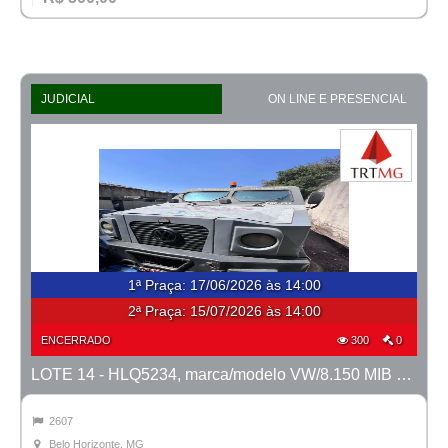
JUDICIAL
ON LINE E PRESENCIAL
1ª Praça
:
17/06/2026 às 14:00
2ª Praça:
15/07/2026 às 14:00
ENCERRADO
300
0
LOTE 14 - HLQ5234, marca/modelo VW/8.150 MIB Metropolis, ano 2011/2012
2607
Belo Horizonte, MG