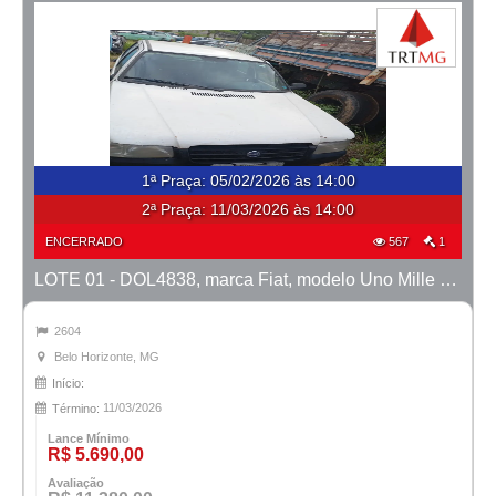
1ª Praça
:
05/02/2026 às 14:00
2ª Praça:
11/03/2026 às 14:00
ENCERRADO
567
1
LOTE 01 - DOL4838, marca Fiat, modelo Uno Mille Fire, ano 2004/2005
2604
Belo Horizonte, MG
Início:
11/03/2026
Término:
Lance Mínimo
R$ 5.690,00
Avaliação