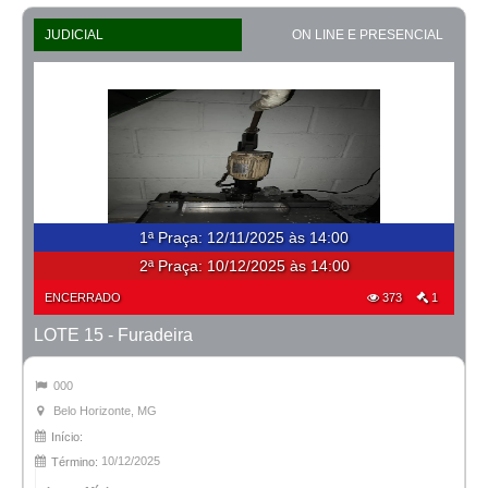
JUDICIAL
ON LINE E PRESENCIAL
1ª Praça
:
12/11/2025 às 14:00
2ª Praça:
10/12/2025 às 14:00
ENCERRADO
373
1
LOTE 15 - Furadeira
000
Belo Horizonte, MG
Início:
10/12/2025
Término: