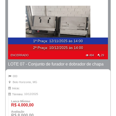
1ª Praça
:
12/11/2025 às 14:00
2ª Praça:
10/12/2025 às 14:00
ENCERRADO
494
29
LOTE 07 - Conjunto de furador e dobrador de chapa
000
Belo Horizonte, MG
Início:
10/12/2025
Término:
Lance Mínimo
R$ 4.000,00
Avaliação
R$ 8.000,00