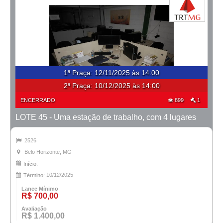
1ª Praça
:
12/11/2025 às 14:00
2ª Praça:
10/12/2025 às 14:00
ENCERRADO
899
1
LOTE 45 - Uma estação de trabalho, com 4 lugares
2526
Belo Horizonte, MG
Início:
10/12/2025
Término:
Lance Mínimo
R$ 700,00
Avaliação
R$ 1.400,00