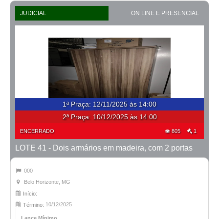
JUDICIAL
ON LINE E PRESENCIAL
1ª Praça
:
12/11/2025 às 14:00
2ª Praça:
10/12/2025 às 14:00
ENCERRADO
805
1
LOTE 41 - Dois armários em madeira, com 2 portas
000
Belo Horizonte, MG
Início:
10/12/2025
Término:
Lance Mínimo