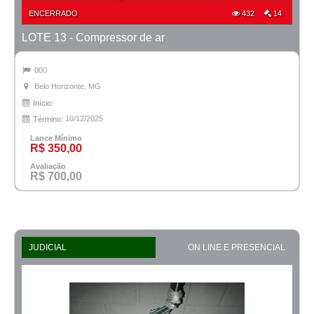
ENCERRADO
432
14
LOTE 13 - Compressor de ar
000
Belo Horizonte, MG
Início:
10/12/2025
Término:
Lance Mínimo
R$ 350,00
Avaliação
R$ 700,00
JUDICIAL
ON LINE E PRESENCIAL