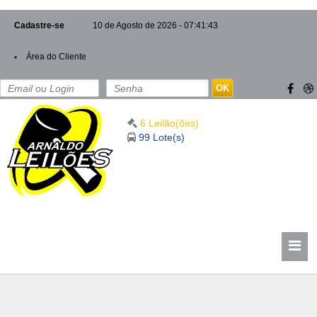
Cadastre-se
10 de Agosto de 2026 - 07:41:45
Área do Cliente
OK
6 Leilão(ões)
99 Lote(s)