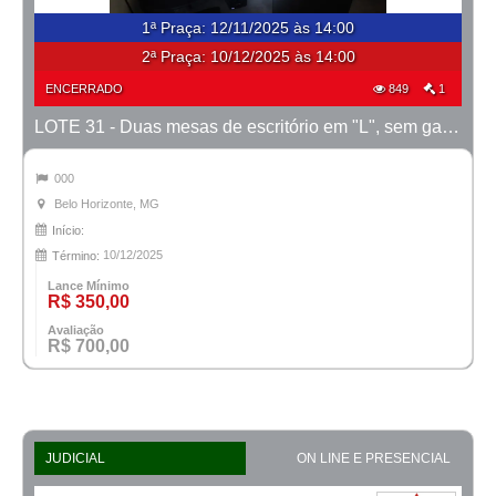
1ª Praça
:
12/11/2025 às 14:00
2ª Praça:
10/12/2025 às 14:00
ENCERRADO
849
1
LOTE 31 - Duas mesas de escritório em "L", sem gavetas
000
Belo Horizonte, MG
Início:
10/12/2025
Término:
Lance Mínimo
R$ 350,00
Avaliação
R$ 700,00
JUDICIAL
ON LINE E PRESENCIAL