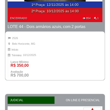
1ª Praça
:
12/11/2025 às 14:00
2ª Praça:
10/12/2025 às 14:00
ENCERRADO
854
1
LOTE 44 - Dois armários azuis, com 2 portas
2526
Belo Horizonte, MG
Início:
10/12/2025
Término:
Lance Mínimo
R$ 350,00
Avaliação
R$ 700,00
JUDICIAL
ON LINE E PRESENCIAL