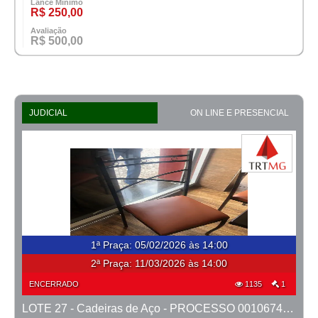
Lance Mínimo
R$ 250,00
Avaliação
R$ 500,00
JUDICIAL
ON LINE E PRESENCIAL
1ª Praça
:
05/02/2026 às 14:00
2ª Praça:
11/03/2026 às 14:00
ENCERRADO
1135
1
LOTE 27 - Cadeiras de Aço - PROCESSO 0010674-80.2023-15ª BH