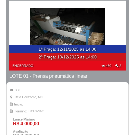
1ª Praça
:
12/11/2025 às 14:00
2ª Praça:
10/12/2025 às 14:00
ENCERRADO
460
2
LOTE 01 - Prensa pneumática linear
000
Belo Horizonte, MG
Início:
10/12/2025
Término:
Lance Mínimo
R$ 4.000,00
Avaliação