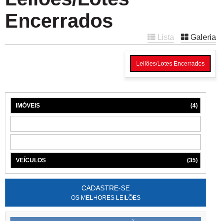
Encerrados
Lista
Galeria
Leilões/Lotes Encerrados
IMÓVEIS
(4)
MÁQUINAS
(1)
MÓVEIS
(6)
VEÍCULOS
(35)
CADASTRE-SE
OS MELHORES LEILÕES