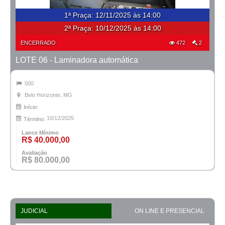
1ª Praça
:
12/11/2025 às 14:00
2ª Praça:
10/12/2025 às 14:00
ENCERRADO
472
2
LOTE 06 - Laminadora automática
000
Belo Horizonte, MG
Início:
10/12/2025
Término:
Lance Mínimo
R$ 40.000,00
Avaliação
R$ 80.000,00
JUDICIAL
ON LINE E PRESENCIAL