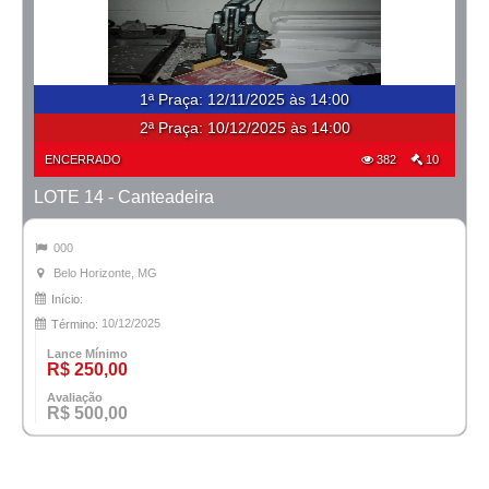
1ª Praça
:
12/11/2025 às 14:00
2ª Praça:
10/12/2025 às 14:00
ENCERRADO
382
10
LOTE 14 - Canteadeira
000
Belo Horizonte, MG
Início:
10/12/2025
Término:
Lance Mínimo
R$ 250,00
Avaliação
R$ 500,00