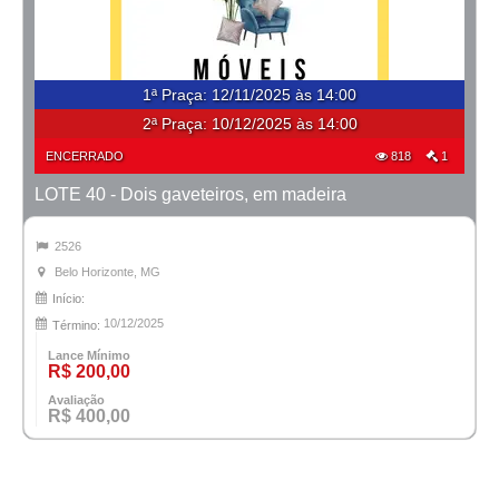
1ª Praça
:
12/11/2025 às 14:00
2ª Praça:
10/12/2025 às 14:00
ENCERRADO
818
1
LOTE 40 - Dois gaveteiros, em madeira
2526
Belo Horizonte, MG
Início:
10/12/2025
Término:
Lance Mínimo
R$ 200,00
Avaliação
R$ 400,00