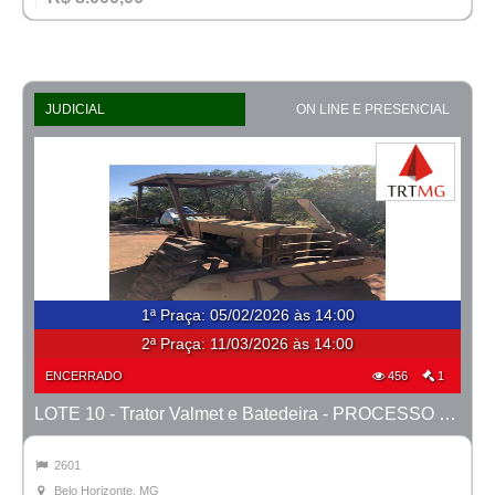
JUDICIAL
ON LINE E PRESENCIAL
1ª Praça
:
05/02/2026 às 14:00
2ª Praça:
11/03/2026 às 14:00
ENCERRADO
456
1
LOTE 10 - Trator Valmet e Batedeira - PROCESSO 0041700-45.2009-1ª CONT.
2601
Belo Horizonte, MG