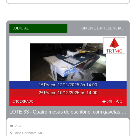
JUDICIAL
ON LINE E PRESENCIAL
1ª Praça
:
12/11/2025 às 14:00
2ª Praça:
10/12/2025 às 14:00
ENCERRADO
848
1
LOTE 33 - Quatro mesas de escritório, com gavetas, na cor azul
2526
Belo Horizonte, MG