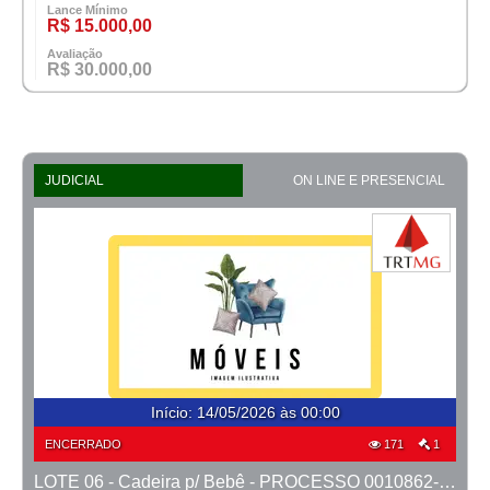
Lance Mínimo
R$ 15.000,00
Avaliação
R$ 30.000,00
JUDICIAL
ON LINE E PRESENCIAL
Início
:
14/05/2026 às 00:00
ENCERRADO
171
1
LOTE 06 - Cadeira p/ Bebê - PROCESSO 0010862-66.2023-41ª BH