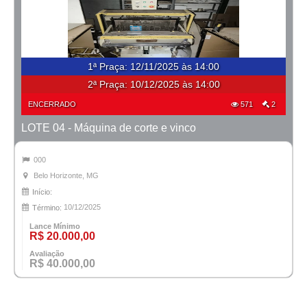
1ª Praça
:
12/11/2025 às 14:00
2ª Praça:
10/12/2025 às 14:00
ENCERRADO
571
2
LOTE 04 - Máquina de corte e vinco
000
Belo Horizonte, MG
Início:
10/12/2025
Término:
Lance Mínimo
R$ 20.000,00
Avaliação
R$ 40.000,00