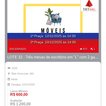
1ª Praça
:
12/11/2025 às 14:00
2ª Praça:
10/12/2025 às 14:00
ENCERRADO
872
1
LOTE 32 - Três mesas de escritório em "L" com 2 gavetas
2526
Belo Horizonte, MG
Início:
10/12/2025
Término:
Lance Mínimo
R$ 600,00
Avaliação
R$ 1.200,00