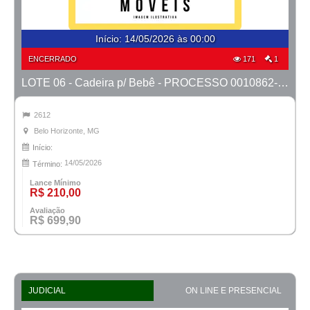
Início
:
14/05/2026 às 00:00
ENCERRADO
171
1
LOTE 06 - Cadeira p/ Bebê - PROCESSO 0010862-66.2023-41ª BH
2612
Belo Horizonte, MG
Início:
14/05/2026
Término:
Lance Mínimo
R$ 210,00
Avaliação
R$ 699,90
JUDICIAL
ON LINE E PRESENCIAL