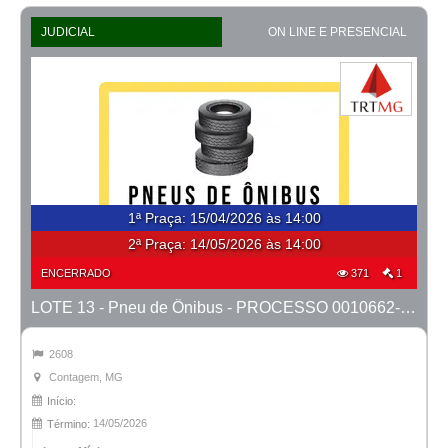
JUDICIAL
ON LINE E PRESENCIAL
1ª Praça
:
15/04/2026 às 14:00
2ª Praça:
14/05/2026 às 14:00
ENCERRADO
371
1
LOTE 13 - Pneu de Ônibus - PROCESSO 0010662-53.2025-1ª CONT.
2608
Contagem, MG
Início:
14/05/2026
Término: