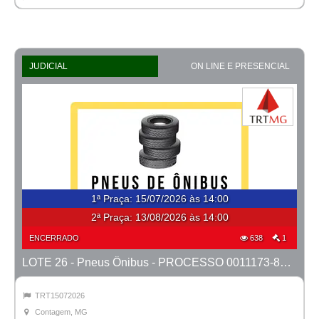
JUDICIAL
ON LINE E PRESENCIAL
1ª Praça
:
15/07/2026 às 14:00
2ª Praça:
13/08/2026 às 14:00
ENCERRADO
638
1
LOTE 26 - Pneus Ônibus - PROCESSO 0011173-85.2024-1ª CONTAGEM
TRT15072026
Contagem, MG