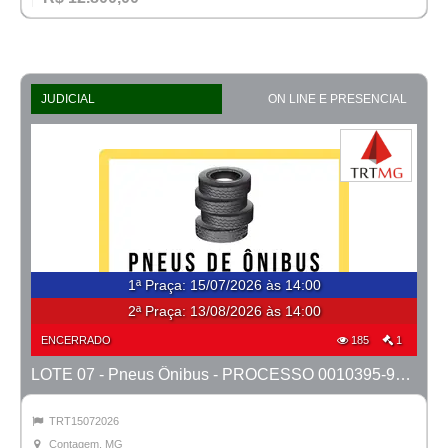
JUDICIAL
ON LINE E PRESENCIAL
1ª Praça
:
15/07/2026 às 14:00
2ª Praça:
13/08/2026 às 14:00
ENCERRADO
185
1
LOTE 07 - Pneus Ônibus - PROCESSO 0010395-98.2024-6ª CONTAGEM
TRT15072026
Contagem, MG