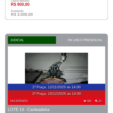
Lance Mínimo
R$ 900,00
Avaliação
R$ 3.000,00
JUDICIAL
ON LINE E PRESENCIAL
1ª Praça
:
12/11/2025 às 14:00
2ª Praça:
10/12/2025 às 14:00
ENCERRADO
382
10
LOTE 14 - Canteadeira