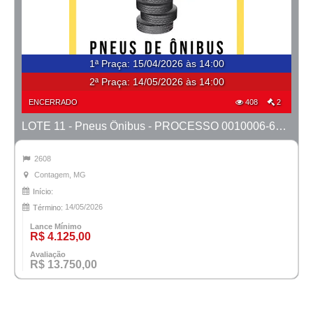
1ª Praça
:
15/04/2026 às 14:00
2ª Praça:
14/05/2026 às 14:00
ENCERRADO
408
2
LOTE 11 - Pneus Ônibus - PROCESSO 0010006-67.2023-1ª CONT.
2608
Contagem, MG
Início:
14/05/2026
Término:
Lance Mínimo
R$ 4.125,00
Avaliação
R$ 13.750,00