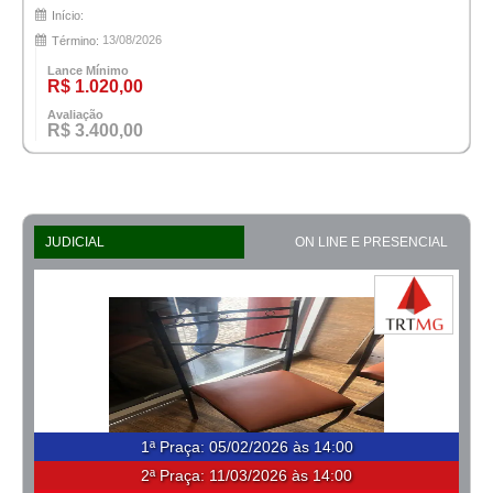
Início:
13/08/2026
Término:
Lance Mínimo
R$ 1.020,00
Avaliação
R$ 3.400,00
JUDICIAL
ON LINE E PRESENCIAL
1ª Praça
:
05/02/2026 às 14:00
2ª Praça:
11/03/2026 às 14:00