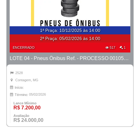
1ª Praça
:
10/12/2025 às 14:00
2ª Praça:
05/02/2026 às 14:00
ENCERRADO
517
1
LOTE 04 - Pneus Ônibus Ref. - PROCESSO 0010500-29.2023-1ª CONT.
2528
Contagem, MG
Início:
05/02/2026
Término:
Lance Mínimo
R$ 7.200,00
Avaliação
R$ 24.000,00