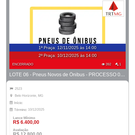
1ª Praça
:
12/11/2025 às 14:00
2ª Praça:
10/12/2025 às 14:00
ENCERRADO
392
1
LOTE 06 - Pneus Novos de Ônibus - PROCESSO 0010511-57.2024-18ª BH
2523
Belo Horizonte, MG
Início:
10/12/2025
Término:
Lance Mínimo
R$ 6.400,00
Avaliação
R$ 12.800,00