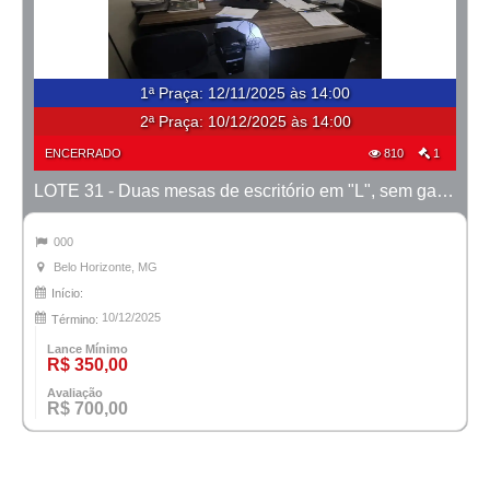
1ª Praça
:
12/11/2025 às 14:00
2ª Praça:
10/12/2025 às 14:00
ENCERRADO
810
1
LOTE 31 - Duas mesas de escritório em "L", sem gavetas
000
Belo Horizonte, MG
Início:
10/12/2025
Término:
Lance Mínimo
R$ 350,00
Avaliação
R$ 700,00