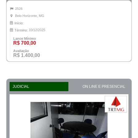
2526
Belo Horizonte, MG
Início:
10/12/2025
Término:
Lance Mínimo
R$ 700,00
Avaliação
R$ 1.400,00
JUDICIAL
ON LINE E PRESENCIAL