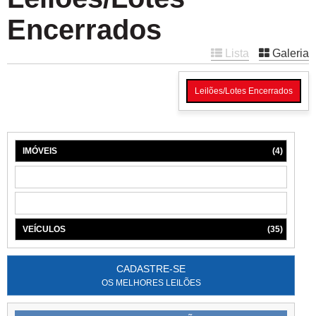
Encerrados
Lista
Galeria
Leilões/Lotes Encerrados
IMÓVEIS
(4)
MÁQUINAS
(1)
MÓVEIS
(6)
VEÍCULOS
(35)
CADASTRE-SE
OS MELHORES LEILÕES