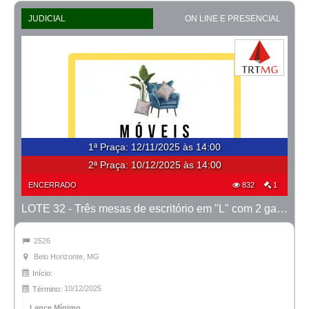
JUDICIAL
ON LINE E PRESENCIAL
1ª Praça
:
12/11/2025 às 14:00
2ª Praça:
10/12/2025 às 14:00
ENCERRADO
832
1
LOTE 32 - Três mesas de escritório em "L" com 2 gavetas
2526
Belo Horizonte, MG
Início:
10/12/2025
Término:
Lance Mínimo