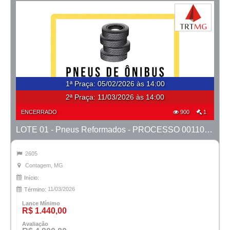
1ª Praça
:
05/02/2026 às 14:00
2ª Praça:
11/03/2026 às 14:00
ENCERRADO
900
1
LOTE 01 - Pneus Reformados - PROCESSO 0011082-17.2020-6ª CONT.
2605
Contagem, MG
Início:
11/03/2026
Término:
Lance Mínimo
R$ 1.440,00
Avaliação