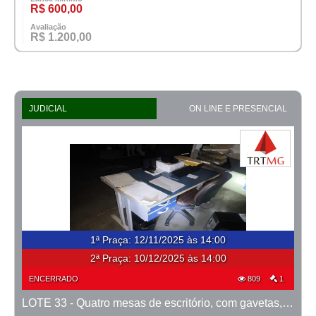
R$ 600,00
Avaliação
R$ 1.200,00
JUDICIAL
ON LINE E PRESENCIAL
1ª Praça
:
12/11/2025 às 14:00
2ª Praça:
10/12/2025 às 14:00
ENCERRADO
809
1
LOTE 33 - Quatro mesas de escritório, com gavetas, na cor azul