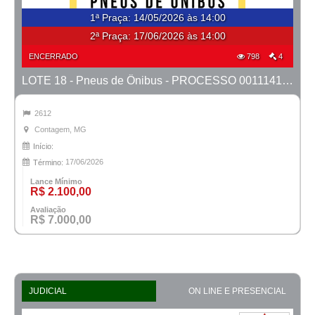
1ª Praça
:
14/05/2026 às 14:00
2ª Praça:
17/06/2026 às 14:00
ENCERRADO
798
4
LOTE 18 - Pneus de Ônibus - PROCESSO 0011141-56.2019-1ª CONTAGEM
2612
Contagem, MG
Início:
17/06/2026
Término:
Lance Mínimo
R$ 2.100,00
Avaliação
R$ 7.000,00
JUDICIAL
ON LINE E PRESENCIAL