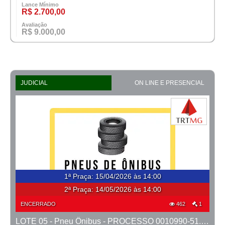
Lance Mínimo
R$ 2.700,00
Avaliação
R$ 9.000,00
JUDICIAL
ON LINE E PRESENCIAL
1ª Praça
:
15/04/2026 às 14:00
2ª Praça:
14/05/2026 às 14:00
ENCERRADO
462
1
LOTE 05 - Pneu Ônibus - PROCESSO 0010990-51.2023-1ª CONT.