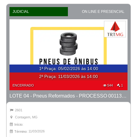
JUDICIAL
ON LINE E PRESENCIAL
1ª Praça
:
05/02/2026 às 14:00
2ª Praça:
11/03/2026 às 14:00
ENCERRADO
544
1
LOTE 04 - Pneus Reformados - PROCESSO 0011366-03.2024-1ª CONT.
2601
Contagem, MG
Início:
11/03/2026
Término: