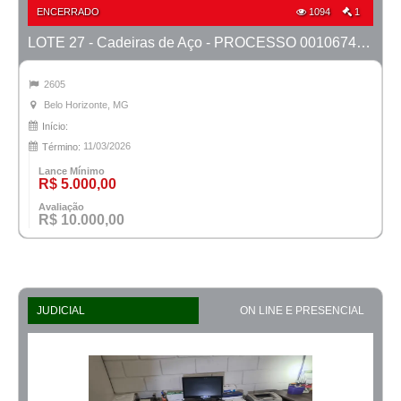
ENCERRADO
1094
1
LOTE 27 - Cadeiras de Aço - PROCESSO 0010674-80.2023-15ª BH
2605
Belo Horizonte, MG
Início:
11/03/2026
Término:
Lance Mínimo
R$ 5.000,00
Avaliação
R$ 10.000,00
JUDICIAL
ON LINE E PRESENCIAL