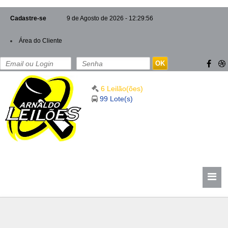
Cadastre-se
9 de Agosto de 2026 - 12:29:57
Área do Cliente
OK
6 Leilão(ões)
99 Lote(s)