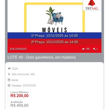
1ª Praça
:
12/11/2025 às 14:00
2ª Praça:
10/12/2025 às 14:00
ENCERRADO
785
1
LOTE 40 - Dois gaveteiros, em madeira
2526
Belo Horizonte, MG
Início:
10/12/2025
Término:
Lance Mínimo
R$ 200,00
Avaliação
R$ 400,00