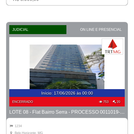
JUDICIAL
ON LINE E PRESENCIAL
Início
:
17/06/2026 às 00:00
ENCERRADO
753
20
LOTE 08 - Flat Bairro Serra - PROCESSO 0011019-93.2025-27ª BH
1234
Belo Horizonte, MG