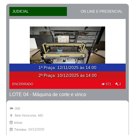
JUDICIAL
ON LINE E PRESENCIAL
1ª Praça
:
12/11/2025 às 14:00
2ª Praça:
10/12/2025 às 14:00
ENCERRADO
571
2
LOTE 04 - Máquina de corte e vinco
000
Belo Horizonte, MG
Início:
10/12/2025
Término: