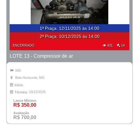
1ª Praça
:
12/11/2025 às 14:00
2ª Praça:
10/12/2025 às 14:00
ENCERRADO
431
14
LOTE 13 - Compressor de ar
000
Belo Horizonte, MG
Início:
10/12/2025
Término:
Lance Mínimo
R$ 350,00
Avaliação
R$ 700,00