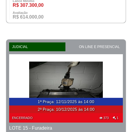
Lance Mínimo
R$ 307.300,00
Avaliação
R$ 614.000,00
JUDICIAL
ON LINE E PRESENCIAL
1ª Praça
:
12/11/2025 às 14:00
2ª Praça:
10/12/2025 às 14:00
ENCERRADO
373
1
LOTE 15 - Furadeira