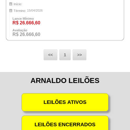
Início:
15/04/2026
Término:
Lance Mínimo
R$ 26.666,60
Avaliação
R$ 26.666,60
<<
1
>>
ARNALDO LEILÕES