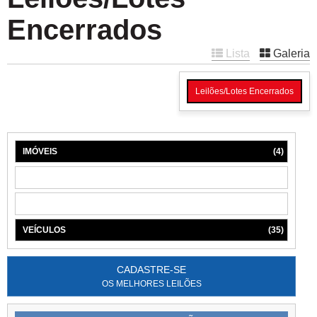
Encerrados
Lista
Galeria
Leilões/Lotes Encerrados
IMÓVEIS
(4)
MÁQUINAS
(1)
MÓVEIS
(6)
VEÍCULOS
(35)
CADASTRE-SE
OS MELHORES LEILÕES