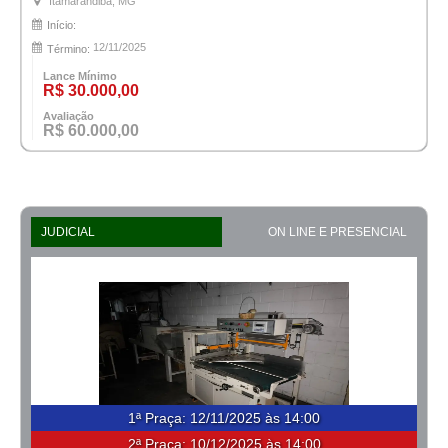
Itamarandiba, MG
Início:
12/11/2025
Término:
Lance Mínimo
R$ 30.000,00
Avaliação
R$ 60.000,00
JUDICIAL
ON LINE E PRESENCIAL
1ª Praça
:
12/11/2025 às 14:00
2ª Praça:
10/12/2025 às 14:00