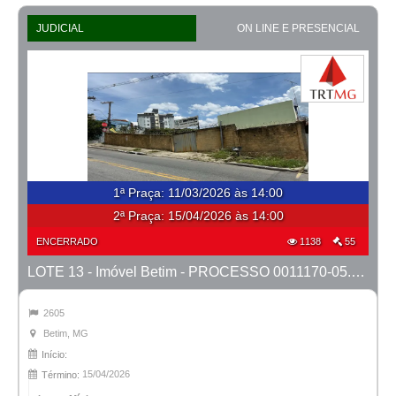
JUDICIAL
ON LINE E PRESENCIAL
1ª Praça
:
11/03/2026 às 14:00
2ª Praça:
15/04/2026 às 14:00
ENCERRADO
1138
55
LOTE 13 - Imóvel Betim - PROCESSO 0011170-05.2025-2ª BETIM
2605
Betim, MG
Início:
15/04/2026
Término: