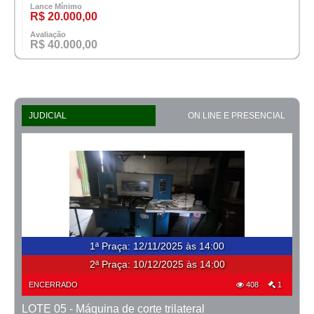
Lance Mínimo
R$ 20.000,00
Avaliação
R$ 40.000,00
JUDICIAL
ON LINE E PRESENCIAL
1ª Praça
:
12/11/2025 às 14:00
2ª Praça:
10/12/2025 às 14:00
ENCERRADO
408
1
LOTE 05 - Máquina de corte trilateral