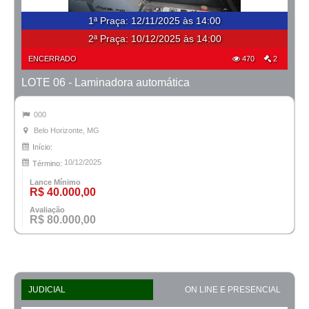
1ª Praça
:
12/11/2025 às 14:00
2ª Praça:
10/12/2025 às 14:00
ENCERRADO
470
2
LOTE 06 - Laminadora automática
000
Belo Horizonte, MG
Início:
10/12/2025
Término:
Lance Mínimo
R$ 40.000,00
Avaliação
R$ 80.000,00
JUDICIAL
ON LINE E PRESENCIAL