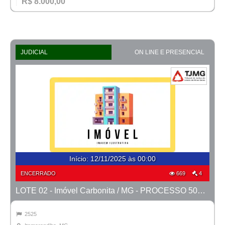
R$ 8.000,00
JUDICIAL
ON LINE E PRESENCIAL
Início
:
12/11/2025 às 00:00
ENCERRADO
669
4
LOTE 02 - Imóvel Carbonita / MG - PROCESSO 5001127-40.2023-TJMG- COMARCA DE ITAMARANDIBA
2525