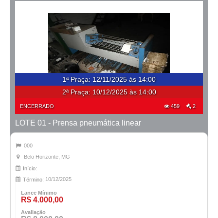
1ª Praça
:
12/11/2025 às 14:00
2ª Praça:
10/12/2025 às 14:00
ENCERRADO
459
2
LOTE 01 - Prensa pneumática linear
000
Belo Horizonte, MG
Início:
10/12/2025
Término:
Lance Mínimo
R$ 4.000,00
Avaliação