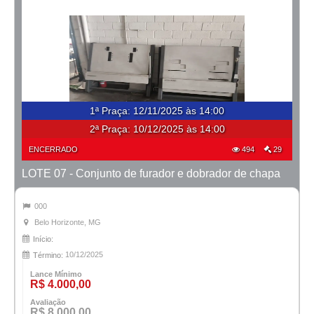
1ª Praça
:
12/11/2025 às 14:00
2ª Praça:
10/12/2025 às 14:00
ENCERRADO
494
29
LOTE 07 - Conjunto de furador e dobrador de chapa
000
Belo Horizonte, MG
Início:
10/12/2025
Término:
Lance Mínimo
R$ 4.000,00
Avaliação
R$ 8.000,00