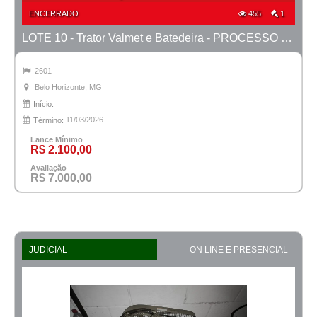
ENCERRADO
455
1
LOTE 10 - Trator Valmet e Batedeira - PROCESSO 0041700-45.2009-1ª CONT.
2601
Belo Horizonte, MG
Início:
11/03/2026
Término:
Lance Mínimo
R$ 2.100,00
Avaliação
R$ 7.000,00
JUDICIAL
ON LINE E PRESENCIAL