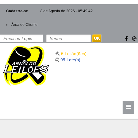
Cadastre-se
8 de Agosto de 2026 - 05:49:43
Área do Cliente
OK
6 Leilão(ões)
99 Lote(s)