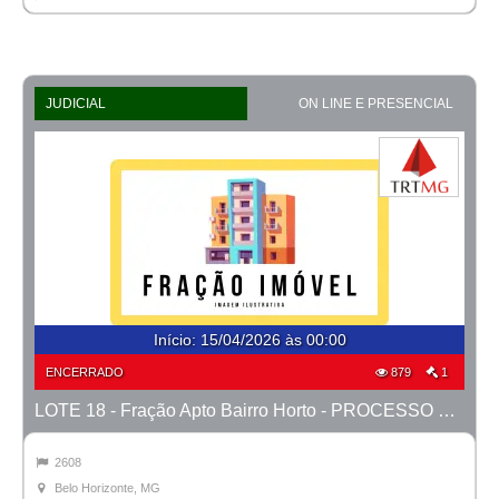
JUDICIAL
ON LINE E PRESENCIAL
Início
:
15/04/2026 às 00:00
ENCERRADO
879
1
LOTE 18 - Fração Apto Bairro Horto - PROCESSO 0010777-14.2020-38ª BH
2608
Belo Horizonte, MG