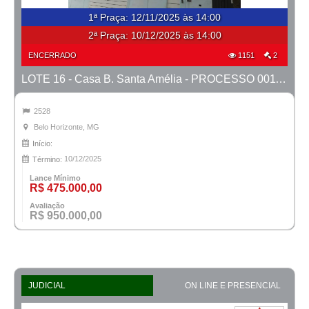
1ª Praça
:
12/11/2025 às 14:00
2ª Praça:
10/12/2025 às 14:00
ENCERRADO
1151
2
LOTE 16 - Casa B. Santa Amélia - PROCESSO 0011392-75.2017-19ª BH
2528
Belo Horizonte, MG
Início:
10/12/2025
Término:
Lance Mínimo
R$ 475.000,00
Avaliação
R$ 950.000,00
JUDICIAL
ON LINE E PRESENCIAL