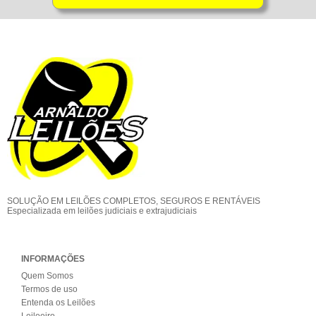
SOLUÇÃO EM LEILÕES COMPLETOS, SEGUROS E RENTÁVEIS
Especializada em leilões judiciais e extrajudiciais
INFORMAÇÕES
Quem Somos
Termos de uso
Entenda os Leilões
Leiloeiro