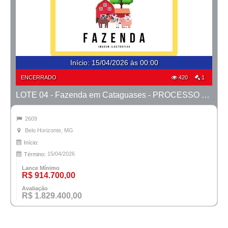
Início
:
15/04/2026 às 00:00
ENCERRADO
420
1
LOTE 04 - Fazenda em Cataguases - PROCESSO 9937456-81.2006-TJMG- COMARCA DE BH/MG
2609
Belo Horizonte, MG
Início:
15/04/2026
Término:
Lance Mínimo
R$ 914.700,00
Avaliação
R$ 1.829.400,00