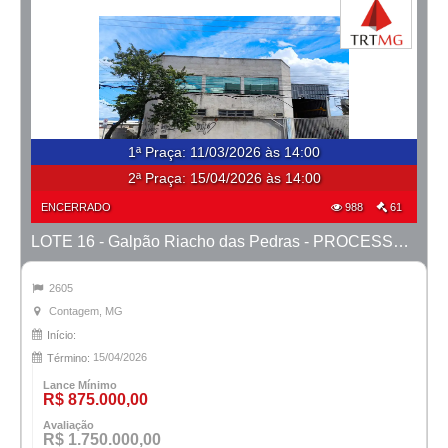
1ª Praça
:
11/03/2026 às 14:00
2ª Praça:
15/04/2026 às 14:00
ENCERRADO
988
61
LOTE 16 - Galpão Riacho das Pedras - PROCESSO 0010470-50.2018-6ª CONTAGEM
2605
Contagem, MG
Início:
15/04/2026
Término:
Lance Mínimo
R$ 875.000,00
Avaliação
R$ 1.750.000,00