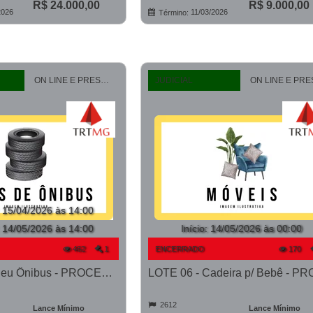
R$ 24.000,00
R$ 9.000,00
2026
11/03/2026
Término:
ON LINE E PRESENCIAL
JUDICIAL
:
15/04/2026 às 14:00
:
14/05/2026 às 14:00
Início
:
14/05/2026 às 00:00
462
1
ENCERRADO
170
LOTE 05 - Pneu Ônibus - PROCESSO 0010990-51.2023-1ª CONT.
2612
Lance Mínimo
Lance Mínimo