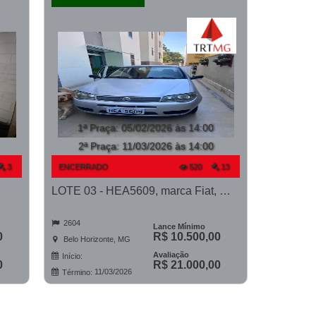
1ª Praça
:
05/02/2026 às 14:00
2ª Praça:
11/03/2026 às 14:00
3
ENCERRADO
520
13
LOTE 03 - HEA5609, marca Fiat, modelo Palio ELX Flex, ano 2006/2007
2604
Lance Mínimo
0
R$ 10.500,00
Belo Horizonte, MG
Avaliação
Início:
0
R$ 21.000,00
11/03/2026
Término: