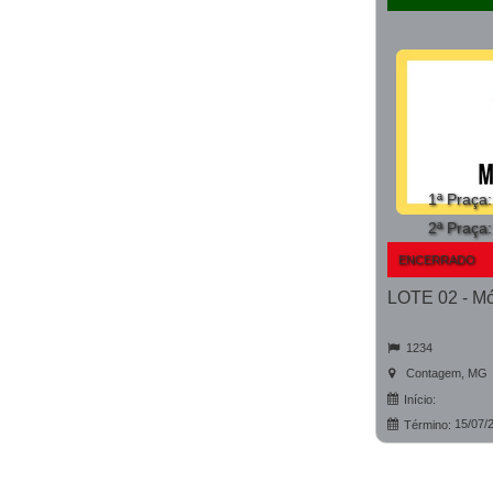
1ª Praça
2ª Praça
ENCERRADO
1234
Contagem, MG
Início:
15/07/
Término: