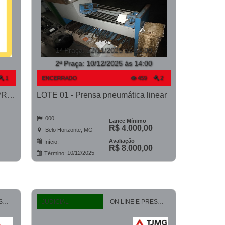
1ª Praça
:
12/11/2025 às 14:00
2ª Praça:
10/12/2025 às 14:00
1
ENCERRADO
459
2
LOTE 01 - Pneus Reformados - PROCESSO 0011082-17.2020-6ª CONT.
LOTE 01 - Prensa pneumática linear
000
Lance Mínimo
R$ 4.000,00
Belo Horizonte, MG
Avaliação
Início:
R$ 8.000,00
10/12/2025
Término:
ON LINE E PRESENCIAL
JUDICIAL
ON LINE E PRESENCIAL