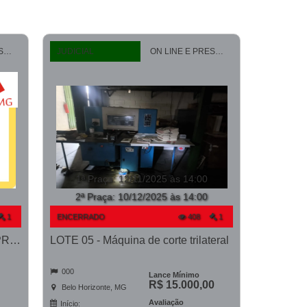
ON LINE E PRESENCIAL
JUDICIAL
ON LINE E PRESENCIAL
1ª Praça
:
12/11/2025 às 14:00
2ª Praça:
10/12/2025 às 14:00
1
ENCERRADO
408
1
LOTE 04 - Pneus Reformados - PROCESSO 0011366-03.2024-1ª CONT.
LOTE 05 - Máquina de corte trilateral
000
Lance Mínimo
R$ 15.000,00
Belo Horizonte, MG
Avaliação
Início: