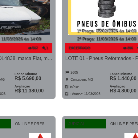
:
05/02/2026 às 14:00
1ª Praça
:
05/02/2026 às 14:00
:
11/03/2026 às 14:00
2ª Praça:
11/03/2026 às 14:00
567
1
ENCERRADO
896
LOTE 01 - DOL4838, marca Fiat, modelo Uno Mille Fire, ano 2004/2005
2605
Lance Mínimo
Lance Mínimo
R$ 5.690,00
R$ 1.440,00
 MG
Contagem, MG
Avaliação
Avaliação
Início:
R$ 11.380,00
R$ 4.800,00
2026
11/03/2026
Término:
ON LINE E PRESENCIAL
JUDICIAL