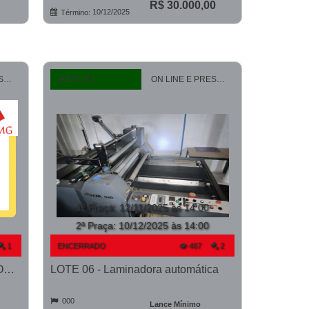
R$ 30.000,00
10/12/2025
Término:
ON LINE E PRESENCIAL
JUDICIAL
ON LINE E PRESENCIAL
1ª Praça
:
12/11/2025 às 14:00
2ª Praça:
10/12/2025 às 14:00
1
ENCERRADO
467
2
LOTE 06 - Cadeira p/ Bebê - PROCESSO 0010862-66.2023-41ª BH
LOTE 06 - Laminadora automática
000
Lance Mínimo