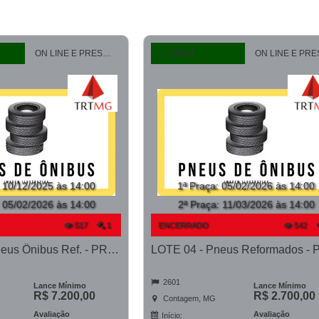
ON LINE E PRESENCIAL
JUDICIAL
:
10/12/2025 às 14:00
1ª Praça
:
05/02/2026 às 14:00
:
05/02/2026 às 14:00
2ª Praça:
11/03/2026 às 14:00
517
1
ENCERRADO
542
LOTE 04 - Pneus Ônibus Ref. - PROCESSO 0010500-29.2023-1ª CONT.
2601
Lance Mínimo
Lance Mínimo
R$ 7.200,00
R$ 2.700,00
Contagem, MG
Avaliação
Avaliação
Início: