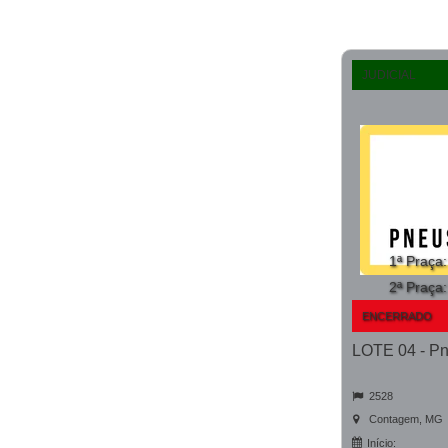
JUDICIAL
1ª Praça
2ª Praça
ENCERRADO
2528
Contagem, MG
Início: