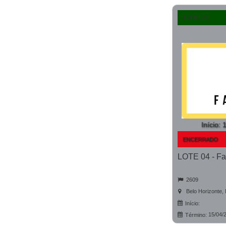
JUDICIAL
Início
:
1
ENCERRADO
2609
Belo Horizonte,
Início:
15/04/
Término: