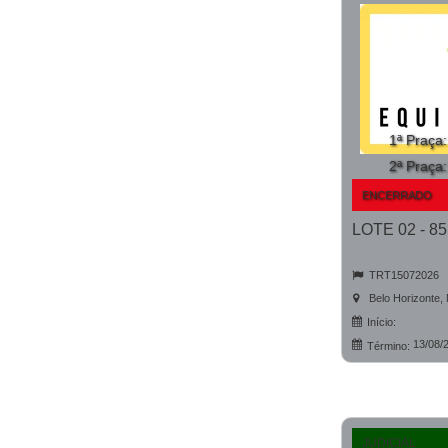
1ª Praça
2ª Praça
ENCERRADO
TRT15072026
Belo Horizonte,
Início:
13/08/
Término:
JUDICIAL