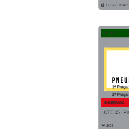
05/02/
Término:
JUDICIAL
1ª Praça
2ª Praça
ENCERRADO
2608