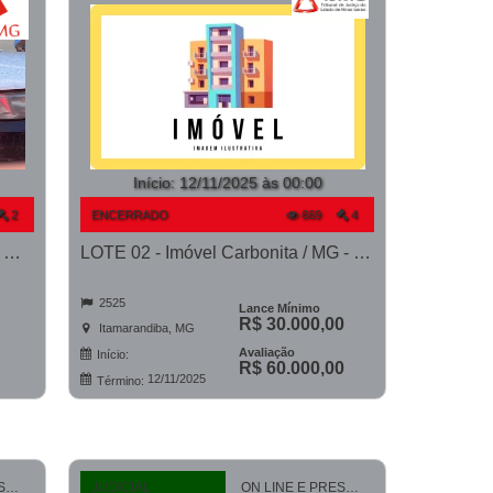
Início
:
12/11/2025 às 00:00
2
ENCERRADO
669
4
LOTE 02 - HHX2797, marca Fiat, modelo Uno Mille Fire Flex, ano 2008/2008
LOTE 02 - Imóvel Carbonita / MG - PROCESSO 5001127-40.2023-TJMG- COMARCA DE ITAMARANDIBA
2525
Lance Mínimo
R$ 30.000,00
Itamarandiba, MG
Avaliação
Início:
R$ 60.000,00
12/11/2025
Término:
ON LINE E PRESENCIAL
JUDICIAL
ON LINE E PRESENCIAL