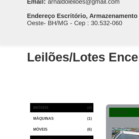
Email:
arnaldoleiloes@gmail.com
Endereço Escritório, Armazenamento 
Oeste- BH/MG - Cep : 30.532-060
Leilões/Lotes Enc
IMÓVEIS
(4)
JUDICIAL
MÁQUINAS
(1)
MÓVEIS
(6)