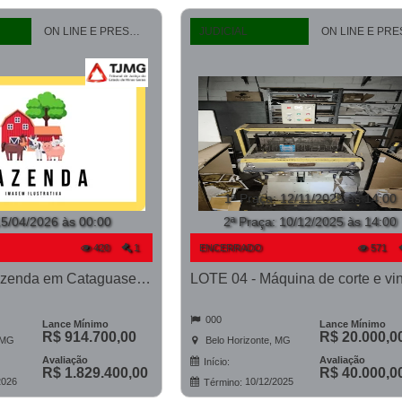
ON LINE E PRESENCIAL
JUDICIAL
1ª Praça
:
12/11/2025 às 14:00
5/04/2026 às 00:00
2ª Praça:
10/12/2025 às 14:00
420
1
ENCERRADO
571
LOTE 04 - Fazenda em Cataguases - PROCESSO 9937456-81.2006-TJMG- COMARCA DE BH/MG
LOTE 04 - Máquina de corte e vi
000
Lance Mínimo
Lance Mínimo
R$ 914.700,00
R$ 20.000,0
 MG
Belo Horizonte, MG
Avaliação
Avaliação
Início:
R$ 1.829.400,00
R$ 40.000,0
2026
10/12/2025
Término: