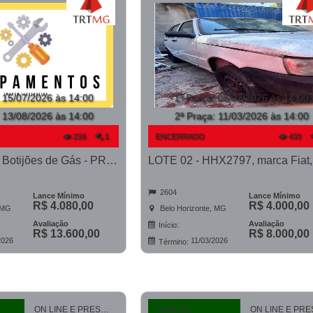
:
15/07/2026 às 14:00
1ª Praça
:
05/02/2026 às 14:00
:
13/08/2026 às 14:00
2ª Praça:
11/03/2026 às 14:00
216
1
ENCERRADO
433
LOTE 02 - 85 Botijões de Gás - PROCESSO 0011015-65.2024-41ª BH
2604
Lance Mínimo
Lance Mínimo
R$ 4.080,00
R$ 4.000,00
 MG
Belo Horizonte, MG
Avaliação
Avaliação
Início:
R$ 13.600,00
R$ 8.000,00
2026
11/03/2026
Término:
ON LINE E PRESENCIAL
JUDICIAL