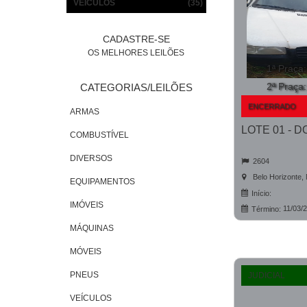
VEÍCULOS
(35)
CADASTRE-SE
OS MELHORES LEILÕES
1ª Praça
2ª Praça
CATEGORIAS/LEILÕES
ENCERRADO
ARMAS
COMBUSTÍVEL
DIVERSOS
2604
Belo Horizonte,
EQUIPAMENTOS
Início:
IMÓVEIS
11/03/
Término:
MÁQUINAS
MÓVEIS
PNEUS
JUDICIAL
VEÍCULOS