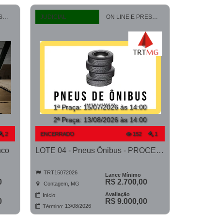
ON LINE E PRESENCIAL
JUDICIAL
ON LINE E PRESENCIAL
1ª Praça
:
15/07/2026 às 14:00
2ª Praça:
13/08/2026 às 14:00
2
ENCERRADO
152
1
nco
LOTE 04 - Pneus Ônibus - PROCESSO 0011029-14.2024-1ª CONTAGEM
TRT15072026
Lance Mínimo
0
R$ 2.700,00
Contagem, MG
Avaliação
Início:
0
R$ 9.000,00
13/08/2026
Término: