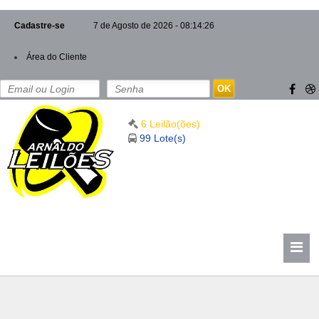
Cadastre-se
7 de Agosto de 2026 - 08:14:26
Área do Cliente
OK
6 Leilão(ões)
99 Lote(s)