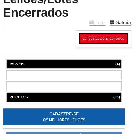
Encerrados
Lista
Galeria
Leilões/Lotes Encerrados
IMÓVEIS
(4)
MÁQUINAS
(1)
MÓVEIS
(6)
VEÍCULOS
(35)
CADASTRE-SE
OS MELHORES LEILÕES