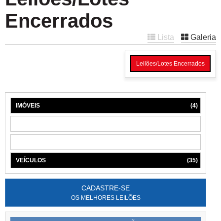
Encerrados
Lista
Galeria
Leilões/Lotes Encerrados
IMÓVEIS
(4)
MÁQUINAS
(1)
MÓVEIS
(6)
VEÍCULOS
(35)
CADASTRE-SE
OS MELHORES LEILÕES