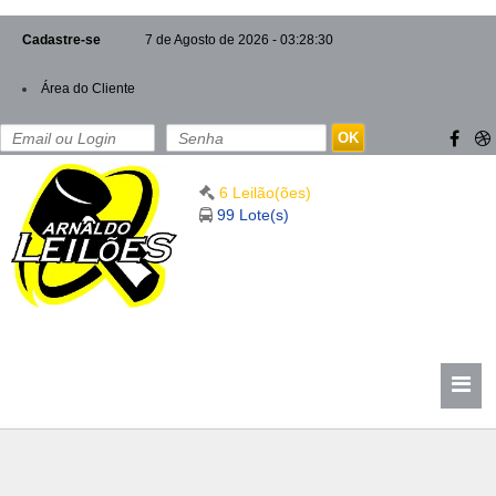
Cadastre-se
7 de Agosto de 2026 - 03:28:30
Área do Cliente
OK
6 Leilão(ões)
99 Lote(s)