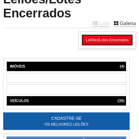
Encerrados
Lista
Galeria
Leilões/Lotes Encerrados
IMÓVEIS
(4)
MÁQUINAS
(1)
MÓVEIS
(6)
VEÍCULOS
(35)
CADASTRE-SE
OS MELHORES LEILÕES