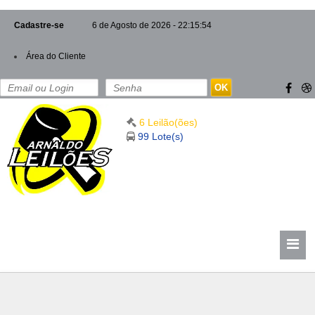
Cadastre-se
6 de Agosto de 2026 - 22:15:54
Área do Cliente
OK
6 Leilão(ões)
99 Lote(s)