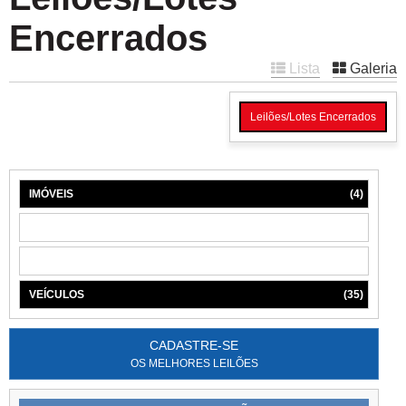
Encerrados
Lista
Galeria
Leilões/Lotes Encerrados
IMÓVEIS
(4)
MÁQUINAS
(1)
MÓVEIS
(6)
VEÍCULOS
(35)
CADASTRE-SE
OS MELHORES LEILÕES