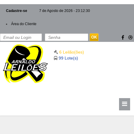
Cadastre-se
7 de Agosto de 2026 - 23:12:30
Área do Cliente
OK
6 Leilão(ões)
99 Lote(s)